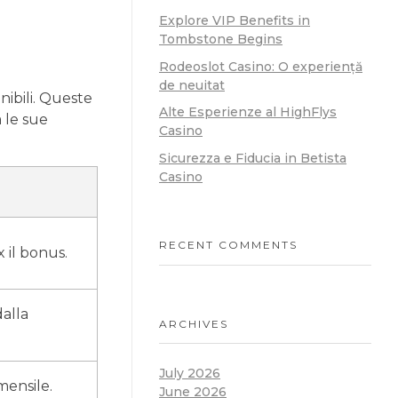
Explore VIP Benefits in
Tombstone Begins
Rodeoslot Casino: O experiență
de neuitat
nibili. Queste
Alte Esperienze al HighFlys
a le sue
Casino
Sicurezza e Fiducia in Betista
Casino
RECENT COMMENTS
x il bonus.
dalla
ARCHIVES
July 2026
mensile.
June 2026