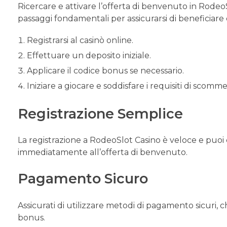
Ricercare e attivare l’offerta di benvenuto in Rodeo
passaggi fondamentali per assicurarsi di beneficiare
Registrarsi al casinò online.
Effettuare un deposito iniziale.
Applicare il codice bonus se necessario.
Iniziare a giocare e soddisfare i requisiti di scomme
Registrazione Semplice
La registrazione a RodeoSlot Casino è veloce e puoi 
immediatamente all’offerta di benvenuto.
Pagamento Sicuro
Assicurati di utilizzare metodi di pagamento sicuri, 
bonus.