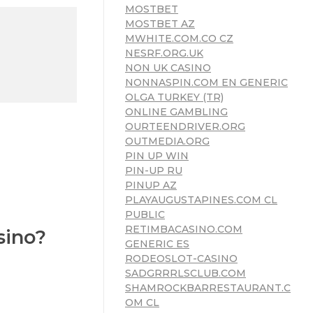
MOSTBET
MOSTBET AZ
MWHITE.COM.CO CZ
NESRF.ORG.UK
NON UK CASINO
NONNASPIN.COM EN GENERIC
OLGA TURKEY (TR)
ONLINE GAMBLING
OURTEENDRIVER.ORG
OUTMEDIA.ORG
PIN UP WIN
PIN-UP RU
PINUP AZ
PLAYAUGUSTAPINES.COM CL
PUBLIC
RETIMBACASINO.COM
sino?
GENERIC ES
RODEOSLOT-CASINO
SADGRRRLSCLUB.COM
SHAMROCKBARRESTAURANT.C
OM CL