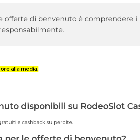
 le offerte di benvenuto è comprendere i
 responsabilmente.
iore alla media.
enuto disponibili su RodeoSlot Ca
gratuiti e cashback su perdite.
 per le offerte di benvenuto?