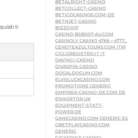
BETALRIGHT-CASINO
BETCOLLECT-CASINO
BETICOCASINOS.COM-DE
BETNJET-CASINO
isiti ti
BIZZO.VIP
CASINO-BSB007-AU.COM
CASINOLY CASINO 4766 – 4777_
CENOTEAZULTOURS.COM (TR)
CICLOREGISTRO.IT IT
DAVINCI-CASINO
DIVASPIN-CASINO
DOGALDOGUM.COM
ELVISLUCKCASINO.COM
PROMOTIONS GENERIC
EMPIREA-CASINO-DE.COM DE
ENNORTON.UK
EQUIPMENT-STATT-
POWER.DE
GANECASINO.COM GENERIC ES
GBETPLAYCASINO.COM
GENERIC
GIGASPINZ-CASINO-