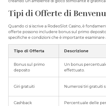
creando un ambiente di gioco stimolante e gratifica
Tipi di Offerte di Benven
Quando ci si iscrive a RodeoSlot Casino, è fondament
offerte possono includere bonus sul primo deposito, g
specifiche e condizioni che è importante esaminare
Tipo di Offerta
Descrizione
Bonus sul primo
Un bonus percentual
deposito
effettuato.
Giri gratuiti
Numerosi tiri gratuiti 
Cashback
Percentuale delle perdi