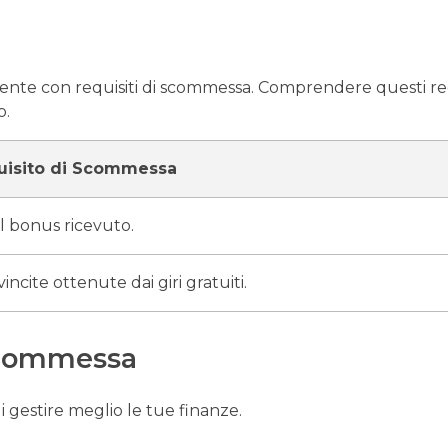
nte con requisiti di scommessa. Comprendere questi requ
o.
uisito di Scommessa
il bonus ricevuto.
incite ottenute dai giri gratuiti.
 Scommessa
i gestire meglio le tue finanze.