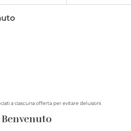
nuto
ciati a ciascuna offerta per evitare delusioni.
i Benvenuto