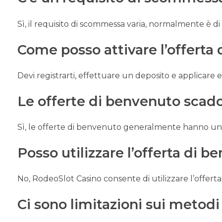
Sì, il requisito di scommessa varia, normalmente è di 
Come posso attivare l’offerta
Devi registrarti, effettuare un deposito e applicare e
Le offerte di benvenuto scad
Sì, le offerte di benvenuto generalmente hanno un
Posso utilizzare l’offerta di 
No, RodeoSlot Casino consente di utilizzare l’offert
Ci sono limitazioni sui metodi