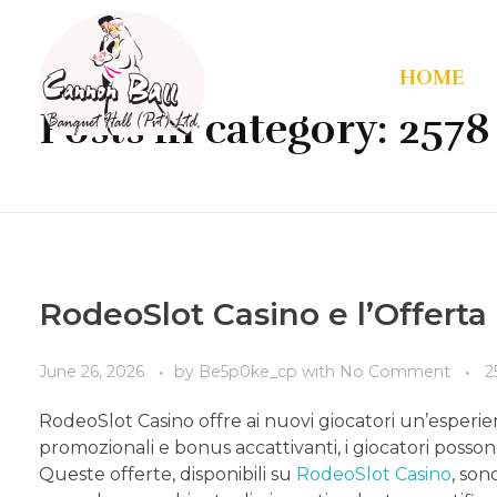
Home
2578
HOME
Posts in category: 2578
Cannon Ball Banquet
Banquet Hall in Gampaha
RodeoSlot Casino e l’Offert
June 26, 2026
by
Be5p0ke_cp
with
No Comment
2
RodeoSlot Casino offre ai nuovi giocatori un’esperie
promozionali e bonus accattivanti, i giocatori posson
Queste offerte, disponibili su
RodeoSlot Casino
, son