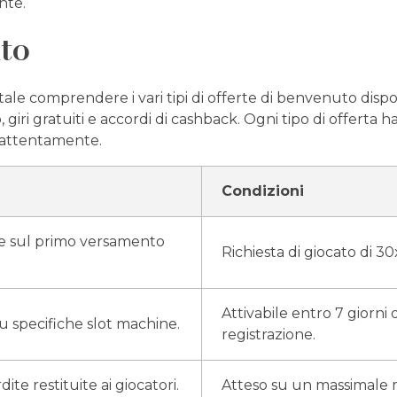
nte.
uto
ale comprendere i vari tipi di offerte di benvenuto dispo
iri gratuiti e accordi di cashback. Ogni tipo di offerta h
 attentamente.
Condizioni
e sul primo versamento
Richiesta di giocato di 30
Attivabile entro 7 giorni 
su specifiche slot machine.
registrazione.
te restituite ai giocatori.
Atteso su un massimale 