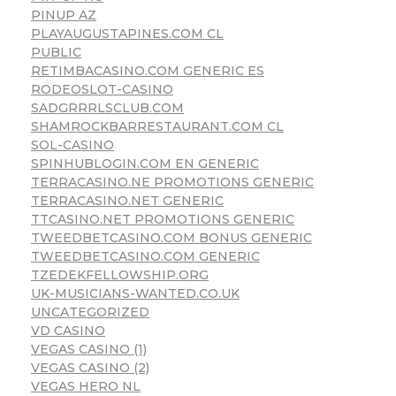
PINUP AZ
PLAYAUGUSTAPINES.COM CL
PUBLIC
RETIMBACASINO.COM GENERIC ES
RODEOSLOT-CASINO
SADGRRRLSCLUB.COM
SHAMROCKBARRESTAURANT.COM CL
SOL-CASINO
SPINHUBLOGIN.COM EN GENERIC
TERRACASINO.NE PROMOTIONS GENERIC
TERRACASINO.NET GENERIC
TTCASINO.NET PROMOTIONS GENERIC
TWEEDBETCASINO.COM BONUS GENERIC
TWEEDBETCASINO.COM GENERIC
TZEDEKFELLOWSHIP.ORG
UK-MUSICIANS-WANTED.CO.UK
UNCATEGORIZED
VD CASINO
VEGAS CASINO (1)
VEGAS CASINO (2)
VEGAS HERO NL