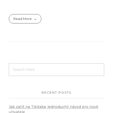
Read More
RECENT POSTS
Jak začít na Tikitaka: jednoduchý návod pro nové
uživatele