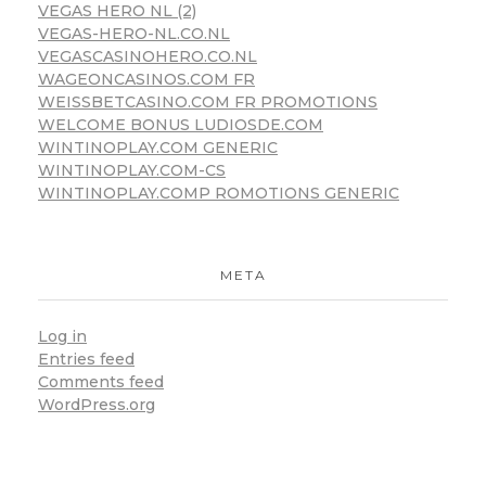
VEGAS HERO NL (2)
VEGAS-HERO-NL.CO.NL
VEGASCASINOHERO.CO.NL
WAGEONCASINOS.COM FR
WEISSBETCASINO.COM FR PROMOTIONS
WELCOME BONUS LUDIOSDE.COM
WINTINOPLAY.COM GENERIC
WINTINOPLAY.COM-CS
WINTINOPLAY.COMP ROMOTIONS GENERIC
META
Log in
Entries feed
Comments feed
WordPress.org