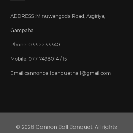
ADDRESS :Minuwangoda Road, Asgiriya,
Gampaha
Phone: 033 2233340
Mobile: 077 7498014 / 15
Email:
cannonballbanquethall@gmail.com
© 2026 Cannon Ball Banquet. All rights