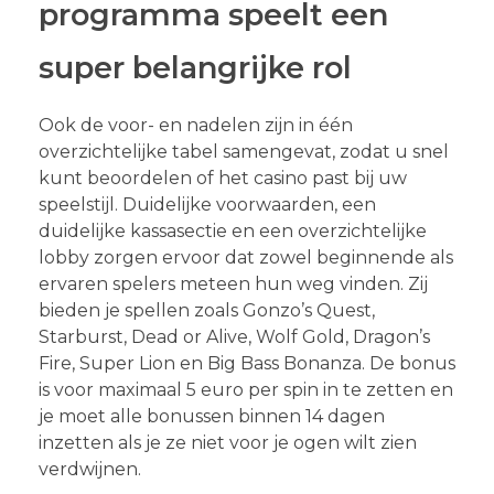
programma speelt een
super belangrijke rol
Ook de voor- en nadelen zijn in één
overzichtelijke tabel samengevat, zodat u snel
kunt beoordelen of het casino past bij uw
speelstijl. Duidelijke voorwaarden, een
duidelijke kassasectie en een overzichtelijke
lobby zorgen ervoor dat zowel beginnende als
ervaren spelers meteen hun weg vinden. Zij
bieden je spellen zoals Gonzo’s Quest,
Starburst, Dead or Alive, Wolf Gold, Dragon’s
Fire, Super Lion en Big Bass Bonanza. De bonus
is voor maximaal 5 euro per spin in te zetten en
je moet alle bonussen binnen 14 dagen
inzetten als je ze niet voor je ogen wilt zien
verdwijnen.