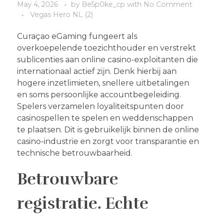
May 4, 2026
by
Be5p0ke_cp
with
No Comment
Vegas Hero NL (2)
Curaçao eGaming fungeert als
overkoepelende toezichthouder en verstrekt
sublicenties aan online casino-exploitanten die
internationaal actief zijn. Denk hierbij aan
hogere inzetlimieten, snellere uitbetalingen
en soms persoonlijke accountbegeleiding.
Spelers verzamelen loyaliteitspunten door
casinospellen te spelen en weddenschappen
te plaatsen. Dit is gebruikelijk binnen de online
casino-industrie en zorgt voor transparantie en
technische betrouwbaarheid.
Betrouwbare
registratie. Echte