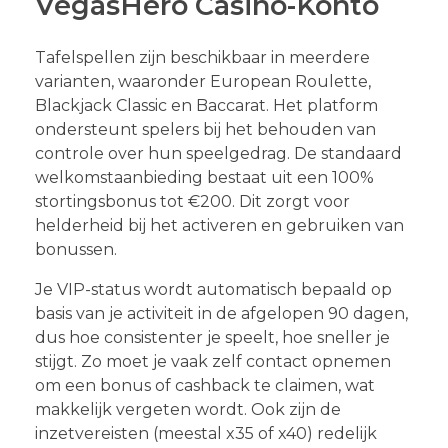
VegasHero Casino-Konto
Tafelspellen zijn beschikbaar in meerdere
varianten, waaronder European Roulette,
Blackjack Classic en Baccarat. Het platform
ondersteunt spelers bij het behouden van
controle over hun speelgedrag. De standaard
welkomstaanbieding bestaat uit een 100%
stortingsbonus tot €200. Dit zorgt voor
helderheid bij het activeren en gebruiken van
bonussen.
Je VIP-status wordt automatisch bepaald op
basis van je activiteit in de afgelopen 90 dagen,
dus hoe consistenter je speelt, hoe sneller je
stijgt. Zo moet je vaak zelf contact opnemen
om een bonus of cashback te claimen, wat
makkelijk vergeten wordt. Ook zijn de
inzetvereisten (meestal x35 of x40) redelijk