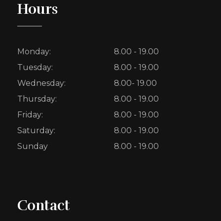
Hours
Monday:
8.00 - 19.00
Tuesday:
8.00 - 19.00
Wednesday:
8.00- 19.00
Thursday:
8.00 - 19.00
Friday:
8.00 - 19.00
Saturday:
8.00 - 19.00
Sunday
8.00 - 19.00
Contact