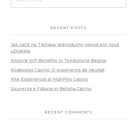
RECENT POSTS
Jak začít na Tikitaka: jednoduchý návod pro nové
uživatele
Explore VIP Benefits in Tombstone Begins
Rodeoslot Casino: O experiență de neuitat
Alte Esperienze al HighFlys Casino
Sicurezza e Fiducia in Betista Casino
RECENT COMMENTS