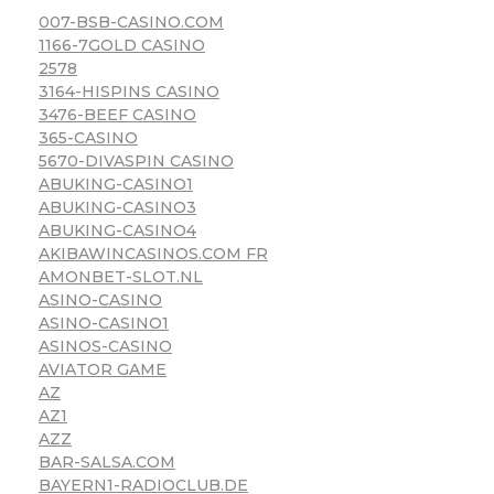
007-BSB-CASINO.COM
1166-7GOLD CASINO
2578
3164-HISPINS CASINO
3476-BEEF CASINO
365-CASINO
5670-DIVASPIN CASINO
ABUKING-CASINO1
ABUKING-CASINO3
ABUKING-CASINO4
AKIBAWINCASINOS.COM FR
AMONBET-SLOT.NL
ASINO-CASINO
ASINO-CASINO1
ASINOS-CASINO
AVIATOR GAME
AZ
AZ1
AZZ
BAR-SALSA.COM
BAYERN1-RADIOCLUB.DE