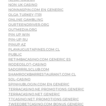
NON UK CASINO
NONNASPIN.COM EN GENERIC
OLGA TURKEY (TR)
ONLINE GAMBLING
OURTEENDRIVER.ORG
OUTMEDIA.ORG
PIN UP WIN
PIN-UP RU
PINUP AZ
PLAYAUGUSTAPINES.COM CL
PUBLIC
RETIMBACASINO.COM GENERIC ES
RODEOSLOT-CASINO
SADGRRRLSCLUB.COM
SHAMROCKBARRESTAURANT.COM CL
SOL-CASINO
SPINHUBLOGIN.COM EN GENERIC
TERRACASINO.NE PROMOTIONS GENERIC
TERRACASINO.NET GENERIC
TTCASINO.NET PROMOTIONS GENERIC
TWEEDBETCASINO.COM BONUS GENERIC