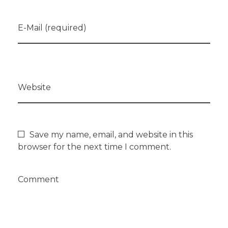
E-Mail (required)
Website
Save my name, email, and website in this
browser for the next time I comment.
Comment