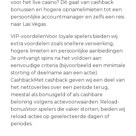
voor het live casino? Dit gaat van cashback
bonussen en hogere opnamelimieten tot een
persoonlijke accountmanager en zelfs een reis
naar Las Vegas.
VIP-voordelenVoor loyale spelers bieden wij
extra voordelen zoals snellere verwerking,
hogere limieten en persoonlijke aanbiedingen.
Je ontvangt spins na het voldoen aan
eenvoudige criteria (bijvoorbeeld een minimale
storting of deelname aan een actie).
CashbackMet cashback geven wij een deel van
het nettoverlies over een periode terug,
meestal als bonusgeld of als cashbare
beloning volgens actievoorwaarden. Reload-
bonusVoor spelers die vaker storten, bieden wij
reload-acties op geselecteerde dagen of
periodes.