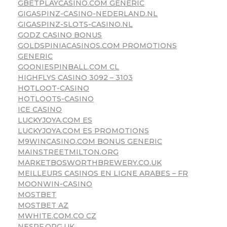
GBETPLAYCASINO.COM GENERIC
GIGASPINZ-CASINO-NEDERLAND.NL
GIGASPINZ-SLOTS-CASINO.NL
GODZ CASINO BONUS
GOLDSPINIACASINOS.COM PROMOTIONS
GENERIC
GOONIESPINBALL.COM CL
HIGHFLYS CASINO 3092 – 3103
HOTLOOT-CASINO
HOTLOOTS-CASINO
ICE CASINO
LUCKYJOYA.COM ES
LUCKYJOYA.COM ES PROMOTIONS
M9WINCASINO.COM BONUS GENERIC
MAINSTREETMILTON.ORG
MARKETBOSWORTHBREWERY.CO.UK
MEILLEURS CASINOS EN LIGNE ARABES – FR
MOONWIN-CASINO
MOSTBET
MOSTBET AZ
MWHITE.COM.CO CZ
NESRF.ORG.UK