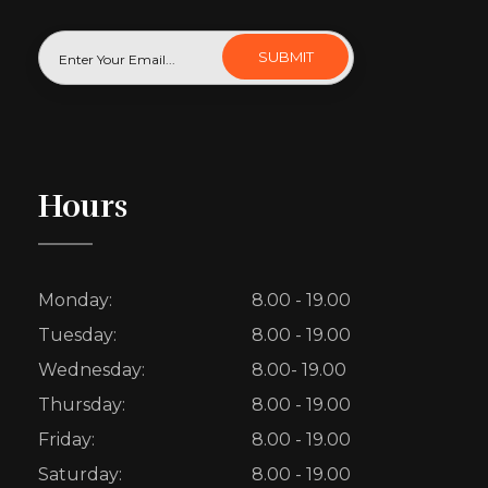
Hours
Monday:
8.00 - 19.00
Tuesday:
8.00 - 19.00
Wednesday:
8.00- 19.00
Thursday:
8.00 - 19.00
Friday:
8.00 - 19.00
Saturday:
8.00 - 19.00