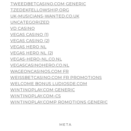
TWEEDBETCASINO.COM GENERIC
TZEDEKFELLOWSHIP.ORG
UK-MUSICIANS-WANTED.CO.UK
UNCATEGORIZED
VD CASINO
VEGAS CASINO (1)
VEGAS CASINO (2)
VEGAS HERO NL
VEGAS HERO NL (2)
VEGAS-HERO-NL.CO.NL
VEGASCASINOHERO.CO.NL
WAGEONCASINOS.COM FR
WEISSBETCASINO.COM FR PROMOTIONS
WELCOME BONUS LUDIOSDE.COM
WINTINOPLAY.COM GENERIC
WINTINOPLAY.COM-CS
WINTINOPLAY.COMP ROMOTIONS GENERIC
META