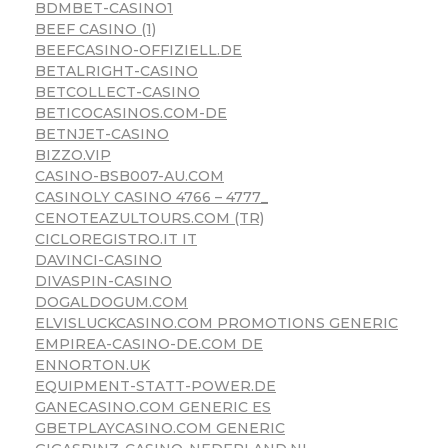
BDMBET-CASINO1
BEEF CASINO (1)
BEEFCASINO-OFFIZIELL.DE
BETALRIGHT-CASINO
BETCOLLECT-CASINO
BETICOCASINOS.COM-DE
BETNJET-CASINO
BIZZO.VIP
CASINO-BSB007-AU.COM
CASINOLY CASINO 4766 – 4777_
CENOTEAZULTOURS.COM (TR)
CICLOREGISTRO.IT IT
DAVINCI-CASINO
DIVASPIN-CASINO
DOGALDOGUM.COM
ELVISLUCKCASINO.COM PROMOTIONS GENERIC
EMPIREA-CASINO-DE.COM DE
ENNORTON.UK
EQUIPMENT-STATT-POWER.DE
GANECASINO.COM GENERIC ES
GBETPLAYCASINO.COM GENERIC