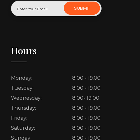
Hours
Monday:
8.00 - 19.00
Tuesday:
8.00 - 19.00
Wednesday:
8.00- 19.00
Thursday:
8.00 - 19.00
Friday:
8.00 - 19.00
Saturday:
8.00 - 19.00
Sunday
8.00 - 19.00