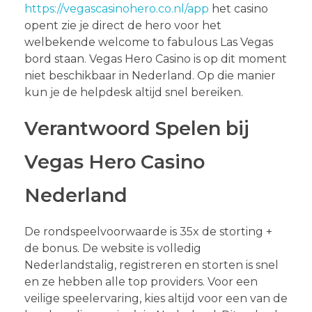
https://vegascasinohero.co.nl/app
het casino
opent zie je direct de hero voor het
welbekende welcome to fabulous Las Vegas
bord staan. Vegas Hero Casino is op dit moment
niet beschikbaar in Nederland. Op die manier
kun je de helpdesk altijd snel bereiken.
Verantwoord Spelen bij
Vegas Hero Casino
Nederland
De rondspeelvoorwaarde is 35x de storting +
de bonus. De website is volledig
Nederlandstalig, registreren en storten is snel
en ze hebben alle top providers. Voor een
veilige speelervaring, kies altijd voor een van de