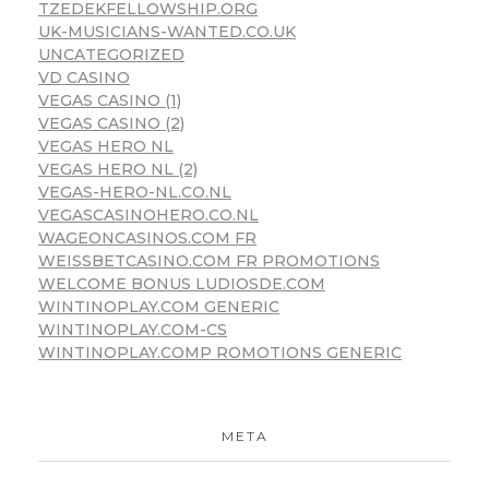
TZEDEKFELLOWSHIP.ORG
UK-MUSICIANS-WANTED.CO.UK
UNCATEGORIZED
VD CASINO
VEGAS CASINO (1)
VEGAS CASINO (2)
VEGAS HERO NL
VEGAS HERO NL (2)
VEGAS-HERO-NL.CO.NL
VEGASCASINOHERO.CO.NL
WAGEONCASINOS.COM FR
WEISSBETCASINO.COM FR PROMOTIONS
WELCOME BONUS LUDIOSDE.COM
WINTINOPLAY.COM GENERIC
WINTINOPLAY.COM-CS
WINTINOPLAY.COMP ROMOTIONS GENERIC
META