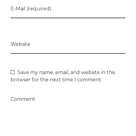
E-Mail (required)
Website
Save my name, email, and website in this
browser for the next time I comment.
Comment