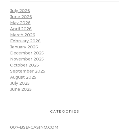
July 2026
June 2026
May 2026
April 2026
March 2026
February 2026
January 2026
December 2025
November 2025
October 2025
September 2025
August 2025
July 2025
June 2025
CATEGORIES
007-BSB-CASINO.COM