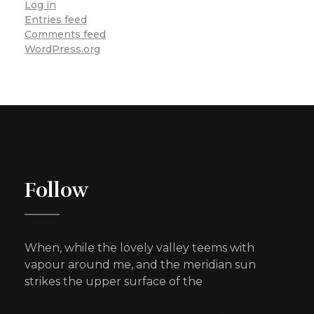
Log in
Entries feed
Comments feed
WordPress.org
Follow
When, while the lovely valley teems with
vapour around me, and the meridian sun
strikes the upper surface of the