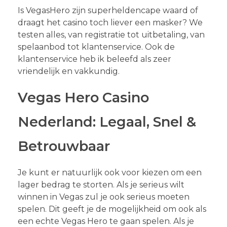
Is VegasHero zijn superheldencape waard of
draagt het casino toch liever een masker? We
testen alles, van registratie tot uitbetaling, van
spelaanbod tot klantenservice. Ook de
klantenservice heb ik beleefd als zeer
vriendelijk en vakkundig.
Vegas Hero Casino
Nederland: Legaal, Snel &
Betrouwbaar
Je kunt er natuurlijk ook voor kiezen om een
lager bedrag te storten. Als je serieus wilt
winnen in Vegas zul je ook serieus moeten
spelen. Dit geeft je de mogelijkheid om ook als
een echte Vegas Hero te gaan spelen. Als je