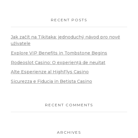
RECENT POSTS
Jak začít na Tikitaka: jednoduchý návod pro nové
uživatele
Explore VIP Benefits in Tombstone Begins
Rodeoslot Casino: O experiență de neuitat
Alte Esperienze al HighFlys Casino
Sicurezza e Fiducia in Betista Casino
RECENT COMMENTS
ARCHIVES