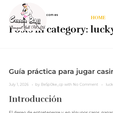
Home
luckyjoya.com es
HOME
Posts in category: luc
Cannon Ball Banquet
Banquet Hall in Gampaha
Guía práctica para jugar casi
July 1, 2026
by
Be5p0ke_cp
with
No Comment
luc
Introducción
El deseo de entretenerse y, en algunos casos, ganar