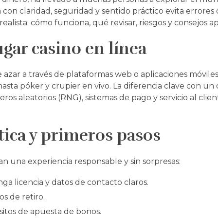
 con claridad, seguridad y sentido práctico evita errore
ealista: cómo funciona, qué revisar, riesgos y consejos ap
gar casino en línea
e azar a través de plataformas web o aplicaciones móviles
ta póker y crupier en vivo. La diferencia clave con un ca
os aleatorios (RNG), sistemas de pago y servicio al clie
ica y primeros pasos
tan una experiencia responsable y sin sorpresas:
a licencia y datos de contacto claros.
 de retiro.
sitos de apuesta de bonos.