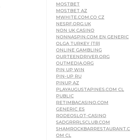
MOSTBET
MOSTBET AZ
MWHITE.COM.CO CZ
NESRF.ORG.UK
NON UK CASINO
NONNASPIN.COM EN GENERIC
OLGA TURKEY (TR)
ONLINE GAMBLING
OURTEENDRIVER.ORG
OUTMEDIA.ORG
PIN UP WIN
PIN-UP RU
PINUP AZ
PLAYAUGUSTAPINES.COM CL
PUBLIC
RETIMBACASINO.COM
GENERIC ES
RODEOSLOT-CASINO
SADGRRRLSCLUB.COM
SHAMROCKBARRESTAURANT.C
OM CL