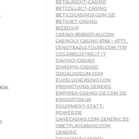
BETALRIGHT-CASINO
BETCOLLECT-CASINO
s
BETICOCASINOS.COM-DE
BETNJET-CASINO
BIZZO.VIP
CASINO-BSB007-AU.COM
CASINOLY CASINO 4766 – 4777_
CENOTEAZULTOURS.COM (TR)
CICLOREGISTRO.IT IT
DAVINCI-CASINO
DIVASPIN-CASINO
DOGALDOGUM.COM
ELVISLUCKCASINO.COM
PROMOTIONS GENERIC
cio.
EMPIREA-CASINO-DE.COM DE
ENNORTON.UK
EQUIPMENT-STATT-
POWER.DE
GANECASINO.COM GENERIC ES
o.
GBETPLAYCASINO.COM
GENERIC
GIGASPINZ-CASINO-