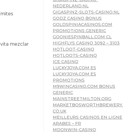
NEDERLAND.NL
GIGASPINZ-SLOTS-CASINO.NL
ímites
GODZ CASINO BONUS
GOLDSPINIACASINOS.COM
PROMOTIONS GENERIC
GOONIESPINBALL.COM CL
HIGHFLYS CASINO 3092 – 3103
vita mezclar
HOTLOOT-CASINO
HOTLOOTS-CASINO
ICE CASINO
LUCKYJOYA.COM ES
LUCKYJOYA.COM ES
PROMOTIONS
M9WINCASINO.COM BONUS
GENERIC
MAINSTREETMILTON.ORG
MARKETBOSWORTHBREWERY.
CO.UK
MEILLEURS CASINOS EN LIGNE
ARABES – FR
MOONWIN-CASINO