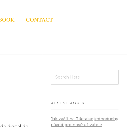
 BOOK
CONTACT
RECENT POSTS
Jak začít na Tikitaka: jednoduchý
návod pro nové uživatele
do digital de