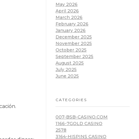
May 2026
April 2026
March 2026
February 2026
January 2026
December 2025
November 2025
October 2025
September 2025
August 2025
July 2025
June 2025
CATEGORIES
cación.
007-BSB-CASINO.COM
1166-7GOLD CASINO
2578
3164-HISPINS CASINO