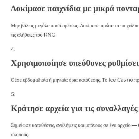
Δοκίμασε παιχνίδια με μικρά ποντ
Μην βάλεις μεγάλα ποσά αμέσως. Δοκίμασε πρώτα τα παιχνίδια 
τις αλήθειες του RNG.
Χρησιμοποίησε υπεύθυνες ρυθμίσεις
Θέσε εβδομαδιαία ή μηνιαία όρια κατάθεσης. Το Ice Casino προ
Κράτησε αρχεία για τις συναλλαγές
Σημείωσε καταθέσεις, αναλήψεις και μπόνους σε ένα αρχείο — 
σκοπούς.