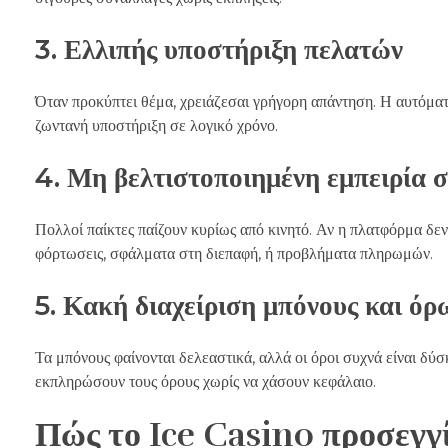
3. Ελλιπής υποστήριξη πελατών
Όταν προκύπτει θέμα, χρειάζεσαι γρήγορη απάντηση. Η αυτόματη
ζωντανή υποστήριξη σε λογικό χρόνο.
4. Μη βελτιστοποιημένη εμπειρία σ
Πολλοί παίκτες παίζουν κυρίως από κινητό. Αν η πλατφόρμα δεν
φόρτωσεις, σφάλματα στη διεπαφή, ή προβλήματα πληρωμών.
5. Κακή διαχείριση μπόνους και όρ
Τα μπόνους φαίνονται δελεαστικά, αλλά οι όροι συχνά είναι δύ
εκπληρώσουν τους όρους χωρίς να χάσουν κεφάλαιο.
Πώς το Ice Casino προσεγγ