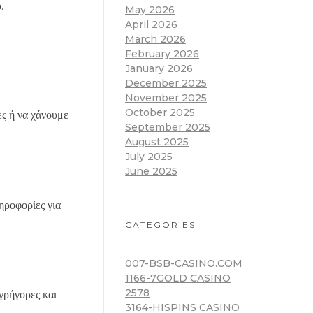
.
May 2026
April 2026
March 2026
February 2026
January 2026
December 2025
November 2025
October 2025
ς ή να χάνουμε
September 2025
August 2025
July 2025
June 2025
ληροφορίες για
CATEGORIES
007-BSB-CASINO.COM
1166-7GOLD CASINO
2578
γρήγορες και
3164-HISPINS CASINO