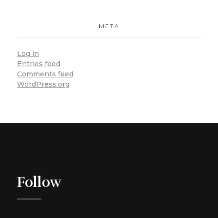
META
Log in
Entries feed
Comments feed
WordPress.org
Follow