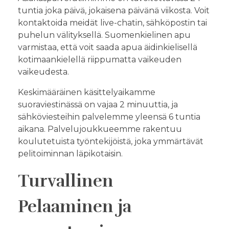
tuntia joka päivä, jokaisena päivänä viikosta. Voit
kontaktoida meidät live-chatin, sähköpostin tai
puhelun välityksellä. Suomenkielinen apu
varmistaa, että voit saada apua äidinkielisellä
kotimaankielellä riippumatta vaikeuden
vaikeudesta.
Keskimääräinen käsittelyaikamme
suoraviestinässä on vajaa 2 minuuttia, ja
sähköviesteihin palvelemme yleensä 6 tuntia
aikana. Palvelujoukkueemme rakentuu
koulutetuista työntekijöistä, joka ymmärtävät
pelitoiminnan läpikotaisin.
Turvallinen
Pelaaminen ja