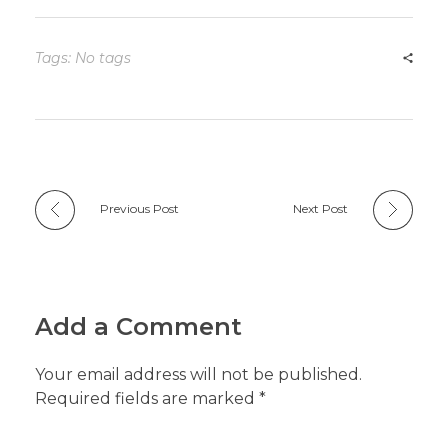
Tags: No tags
Previous Post
Next Post
Add a Comment
Your email address will not be published.
Required fields are marked *