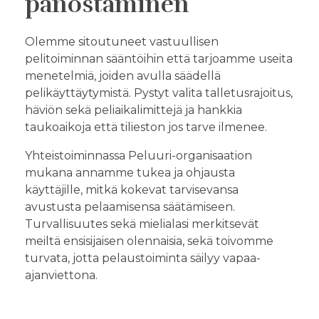
panostaminen
Olemme sitoutuneet vastuullisen
pelitoiminnan sääntöihin että tarjoamme useita
menetelmiä, joiden avulla säädellä
pelikäyttäytymistä. Pystyt valita talletusrajoitus,
häviön sekä peliaikalimittejä ja hankkia
taukoaikoja että tilieston jos tarve ilmenee.
Yhteistoiminnassa Peluuri-organisaation
mukana annamme tukea ja ohjausta
käyttäjille, mitkä kokevat tarvisevansa
avustusta pelaamisensa säätämiseen.
Turvallisuutes sekä mielialasi merkitsevät
meiltä ensisijaisen olennaisia, sekä toivomme
turvata, jotta pelaustoiminta säilyy vapaa-
ajanviettona.