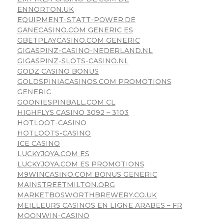
ENNORTON.UK
EQUIPMENT-STATT-POWER.DE
GANECASINO.COM GENERIC ES
GBETPLAYCASINO.COM GENERIC
GIGASPINZ-CASINO-NEDERLAND.NL
GIGASPINZ-SLOTS-CASINO.NL
GODZ CASINO BONUS
GOLDSPINIACASINOS.COM PROMOTIONS
GENERIC
GOONIESPINBALL.COM CL
HIGHFLYS CASINO 3092 – 3103
HOTLOOT-CASINO
HOTLOOTS-CASINO
ICE CASINO
LUCKYJOYA.COM ES
LUCKYJOYA.COM ES PROMOTIONS
M9WINCASINO.COM BONUS GENERIC
MAINSTREETMILTON.ORG
MARKETBOSWORTHBREWERY.CO.UK
MEILLEURS CASINOS EN LIGNE ARABES – FR
MOONWIN-CASINO