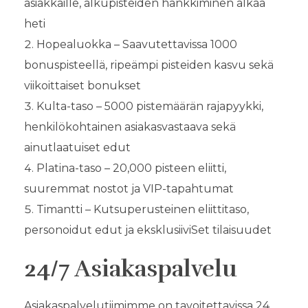
asiakkaille, alkupisteiden hankkiminen alkaa
heti
Hopealuokka – Saavutettavissa 1000
bonuspisteellä, ripeämpi pisteiden kasvu sekä
viikoittaiset bonukset
Kulta-taso – 5000 pistemäärän rajapyykki,
henkilökohtainen asiakasvastaava sekä
ainutlaatuiset edut
Platina-taso – 20,000 pisteen eliitti,
suuremmat nostot ja VIP-tapahtumat
Timantti – Kutsuperusteinen eliittitaso,
personoidut edut ja eksklusiiviSet tilaisuudet
24/7 Asiakaspalvelu
Asiakaspalvelutiimimme on tavoitettavissa 24