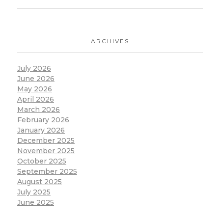
ARCHIVES
July 2026
June 2026
May 2026
April 2026
March 2026
February 2026
January 2026
December 2025
November 2025
October 2025
September 2025
August 2025
July 2025
June 2025