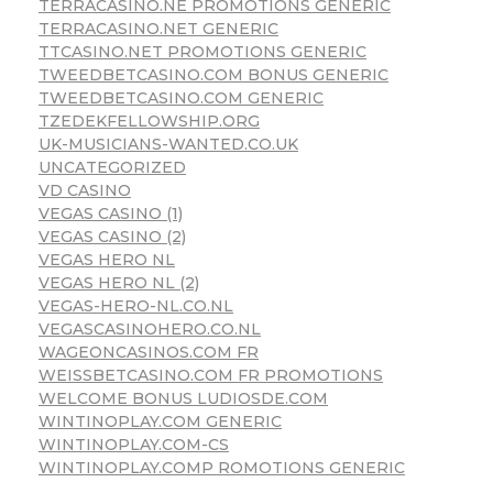
TERRACASINO.NE PROMOTIONS GENERIC
TERRACASINO.NET GENERIC
TTCASINO.NET PROMOTIONS GENERIC
TWEEDBETCASINO.COM BONUS GENERIC
TWEEDBETCASINO.COM GENERIC
TZEDEKFELLOWSHIP.ORG
UK-MUSICIANS-WANTED.CO.UK
UNCATEGORIZED
VD CASINO
VEGAS CASINO (1)
VEGAS CASINO (2)
VEGAS HERO NL
VEGAS HERO NL (2)
VEGAS-HERO-NL.CO.NL
VEGASCASINOHERO.CO.NL
WAGEONCASINOS.COM FR
WEISSBETCASINO.COM FR PROMOTIONS
WELCOME BONUS LUDIOSDE.COM
WINTINOPLAY.COM GENERIC
WINTINOPLAY.COM-CS
WINTINOPLAY.COMP ROMOTIONS GENERIC