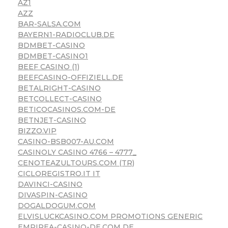
AZ1
AZZ
BAR-SALSA.COM
BAYERN1-RADIOCLUB.DE
BDMBET-CASINO
BDMBET-CASINO1
BEEF CASINO (1)
BEEFCASINO-OFFIZIELL.DE
BETALRIGHT-CASINO
BETCOLLECT-CASINO
BETICOCASINOS.COM-DE
BETNJET-CASINO
BIZZO.VIP
CASINO-BSB007-AU.COM
CASINOLY CASINO 4766 – 4777_
CENOTEAZULTOURS.COM (TR)
CICLOREGISTRO.IT IT
DAVINCI-CASINO
DIVASPIN-CASINO
DOGALDOGUM.COM
ELVISLUCKCASINO.COM PROMOTIONS GENERIC
EMPIREA-CASINO-DE.COM DE