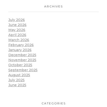
ARCHIVES
July 2026
June 2026
May 2026
April 2026
March 2026
February 2026
January 2026
December 2025
November 2025
October 2025
September 2025
August 2025
July 2025
June 2025
CATEGORIES