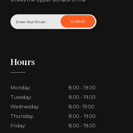
Hours
Monday:
8.00 - 19.00
Tuesday:
8.00 - 19.00
Wednesday:
8.00- 19.00
Thursday:
8.00 - 19.00
Friday:
8.00 - 19.00