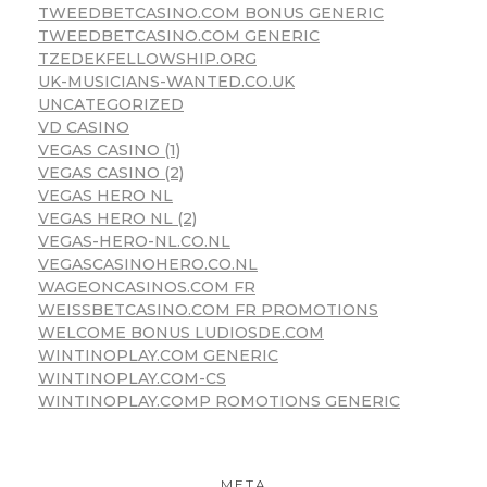
TWEEDBETCASINO.COM BONUS GENERIC
TWEEDBETCASINO.COM GENERIC
TZEDEKFELLOWSHIP.ORG
UK-MUSICIANS-WANTED.CO.UK
UNCATEGORIZED
VD CASINO
VEGAS CASINO (1)
VEGAS CASINO (2)
VEGAS HERO NL
VEGAS HERO NL (2)
VEGAS-HERO-NL.CO.NL
VEGASCASINOHERO.CO.NL
WAGEONCASINOS.COM FR
WEISSBETCASINO.COM FR PROMOTIONS
WELCOME BONUS LUDIOSDE.COM
WINTINOPLAY.COM GENERIC
WINTINOPLAY.COM-CS
WINTINOPLAY.COMP ROMOTIONS GENERIC
META