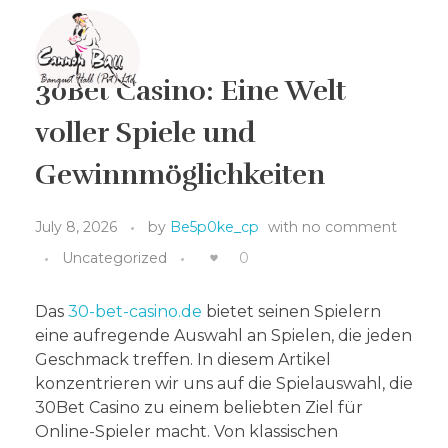
30Bet Casino: Eine Welt
Cannon Ball Banquet
Banquet Hall in Gampaha
voller Spiele und
Gewinnmöglichkeiten
July 8, 2026
by
Be5p0ke_cp
with
no comment
Uncategorized
0
Das
30-bet-casino.de
bietet seinen Spielern
eine aufregende Auswahl an Spielen, die jeden
Geschmack treffen. In diesem Artikel
konzentrieren wir uns auf die Spielauswahl, die
30Bet Casino zu einem beliebten Ziel für
Online-Spieler macht. Von klassischen