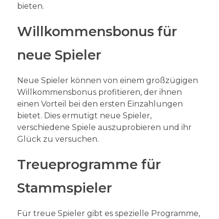
bieten.
Willkommensbonus für
neue Spieler
Neue Spieler können von einem großzügigen
Willkommensbonus profitieren, der ihnen
einen Vorteil bei den ersten Einzahlungen
bietet. Dies ermutigt neue Spieler,
verschiedene Spiele auszuprobieren und ihr
Glück zu versuchen.
Treueprogramme für
Stammspieler
Für treue Spieler gibt es spezielle Programme,