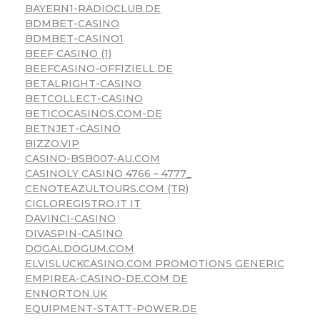
BAYERN1-RADIOCLUB.DE
BDMBET-CASINO
BDMBET-CASINO1
BEEF CASINO (1)
BEEFCASINO-OFFIZIELL.DE
BETALRIGHT-CASINO
BETCOLLECT-CASINO
BETICOCASINOS.COM-DE
BETNJET-CASINO
BIZZO.VIP
CASINO-BSB007-AU.COM
CASINOLY CASINO 4766 – 4777_
CENOTEAZULTOURS.COM (TR)
CICLOREGISTRO.IT IT
DAVINCI-CASINO
DIVASPIN-CASINO
DOGALDOGUM.COM
ELVISLUCKCASINO.COM PROMOTIONS GENERIC
EMPIREA-CASINO-DE.COM DE
ENNORTON.UK
EQUIPMENT-STATT-POWER.DE