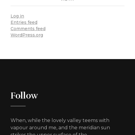
Log in
Entries feed
Comments feed
WordPress.org
Follow
When, while the lovely valley teems with
vapour around me, and the meridian sun
strikes the upper surface of the