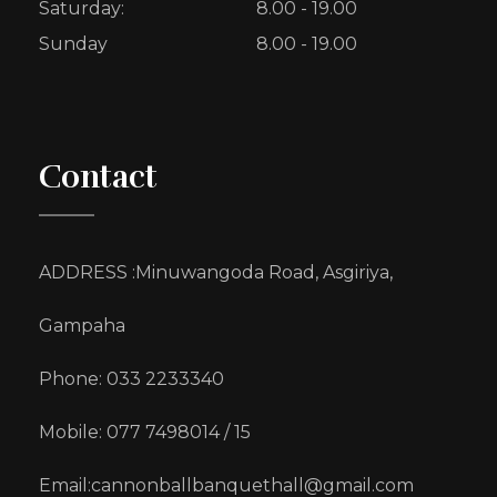
Saturday:
8.00 - 19.00
Sunday
8.00 - 19.00
Contact
ADDRESS :Minuwangoda Road, Asgiriya,
Gampaha
Phone: 033 2233340
Mobile: 077 7498014 / 15
Email:
cannonballbanquethall@gmail.com