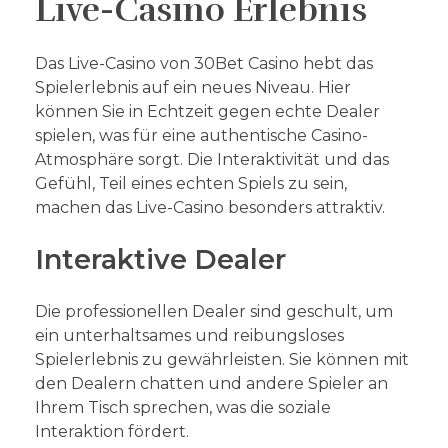
Live-Casino Erlebnis
Das Live-Casino von 30Bet Casino hebt das
Spielerlebnis auf ein neues Niveau. Hier
können Sie in Echtzeit gegen echte Dealer
spielen, was für eine authentische Casino-
Atmosphäre sorgt. Die Interaktivität und das
Gefühl, Teil eines echten Spiels zu sein,
machen das Live-Casino besonders attraktiv.
Interaktive Dealer
Die professionellen Dealer sind geschult, um
ein unterhaltsames und reibungsloses
Spielerlebnis zu gewährleisten. Sie können mit
den Dealern chatten und andere Spieler an
Ihrem Tisch sprechen, was die soziale
Interaktion fördert.