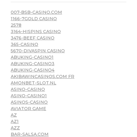
007-BSB-CASINO.COM
1166-7GOLD CASINO
2578
3164-HISPINS CASINO
3476-BEEF CASINO
365-CASINO
5670-DIVASPIN CASINO
ABUKING-CASINO1
ABUKING-CASINO3
ABUKING-CASINO4
AKIBAWINCASINOS.COM FR
AMONBET-SLOT.NL
ASINO-CASINO
ASINO-CASINO1
ASINOS-CASINO
AVIATOR GAME
AZ
AZ1
AZZ
BAR-SALSA.COM