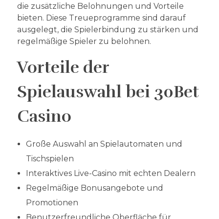
die zusätzliche Belohnungen und Vorteile
bieten. Diese Treueprogramme sind darauf
ausgelegt, die Spielerbindung zu stärken und
regelmäßige Spieler zu belohnen.
Vorteile der
Spielauswahl bei 30Bet
Casino
Große Auswahl an Spielautomaten und
Tischspielen
Interaktives Live-Casino mit echten Dealern
Regelmäßige Bonusangebote und
Promotionen
Benutzerfreundliche Oberfläche für