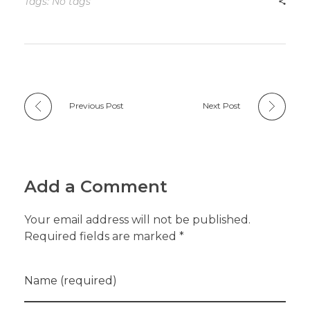
Tags: No tags
Previous Post
Next Post
Add a Comment
Your email address will not be published.
Required fields are marked *
Name (required)