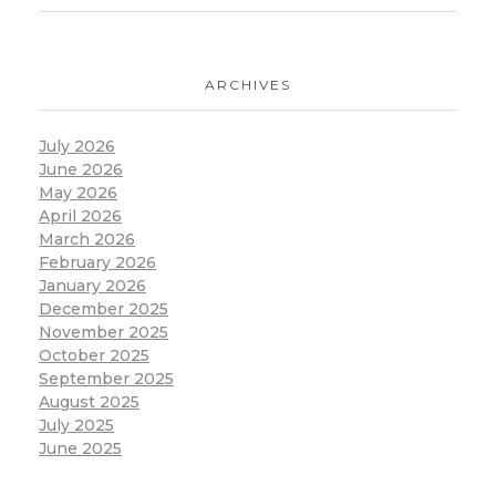
ARCHIVES
July 2026
June 2026
May 2026
April 2026
March 2026
February 2026
January 2026
December 2025
November 2025
October 2025
September 2025
August 2025
July 2025
June 2025