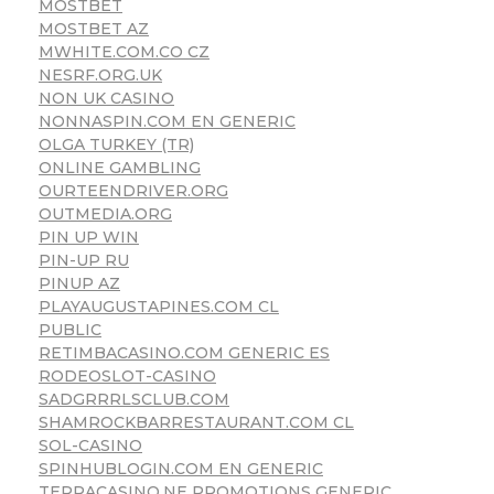
MOSTBET
MOSTBET AZ
MWHITE.COM.CO CZ
NESRF.ORG.UK
NON UK CASINO
NONNASPIN.COM EN GENERIC
OLGA TURKEY (TR)
ONLINE GAMBLING
OURTEENDRIVER.ORG
OUTMEDIA.ORG
PIN UP WIN
PIN-UP RU
PINUP AZ
PLAYAUGUSTAPINES.COM CL
PUBLIC
RETIMBACASINO.COM GENERIC ES
RODEOSLOT-CASINO
SADGRRRLSCLUB.COM
SHAMROCKBARRESTAURANT.COM CL
SOL-CASINO
SPINHUBLOGIN.COM EN GENERIC
TERRACASINO.NE PROMOTIONS GENERIC