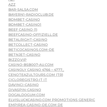
AZZ
BAR-SALSA.COM
BAYERN1-RADIOCLUB.DE
BDMBET-CASINO
BDMBET-CASINO1
BEEF CASINO (1)
BEEFCASINO-OFFIZIELL.DE
BETALRIGHT-CASINO
BETCOLLECT-CASINO
BETICOCASINOS.COM-DE
BETNJET-CASINO
BIZZO.VIP
CASINO-BSB007-AU.COM
CASINOLY CASINO 4766 – 4777_
CENOTEAZULTOURS.COM (TR)
CICLOREGISTRO.IT IT
DAVINCI-CASINO
DIVASPIN-CASINO
DOGALDOGUM.COM
ELVISLUCKCASINO.COM PROMOTIONS GENERIC
EMPIREA-CASINO-DE.COM DE