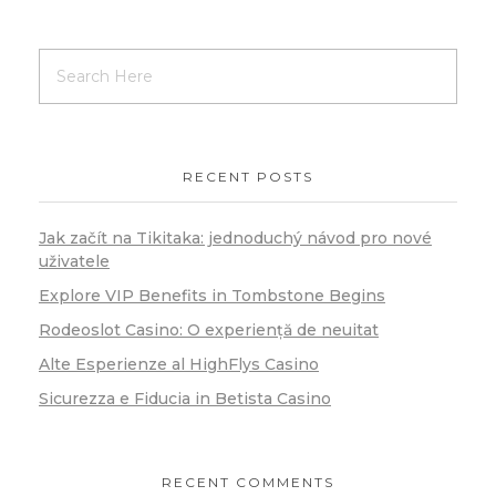
RECENT POSTS
Jak začít na Tikitaka: jednoduchý návod pro nové
uživatele
Explore VIP Benefits in Tombstone Begins
Rodeoslot Casino: O experiență de neuitat
Alte Esperienze al HighFlys Casino
Sicurezza e Fiducia in Betista Casino
RECENT COMMENTS