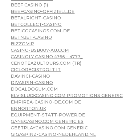
BEEF CASINO (1)
BEEFCASINO-OFFIZIELL.DE
BETALRIGHT-CASINO
BETCOLLECT-CASINO
BETICOCASINOS.COM-DE
BETNJET-CASINO
BIZZO.VIP
CASINO-BSB007-AU.COM
CASINOLY CASINO 4766 – 4777_
CENOTEAZULTOURS.COM (TR)
CICLOREGISTRO.IT IT
DAVINCI-CASINO
DIVASPIN-CASINO
DOGALDOGUM.COM
ELVISLUCKCASINO.COM PROMOTIONS GENERIC
EMPIREA-CASINO-DE.COM DE
ENNORTON.UK
EQUIPMENT-STATT-POWER.DE
GANECASINO.COM GENERIC ES
GBETPLAYCASINO.COM GENERIC
GIGASPINZ-CASINO-NEDERLAND.NL