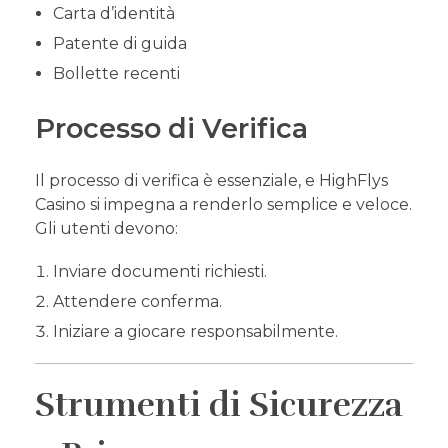
Carta d’identità
Patente di guida
Bollette recenti
Processo di Verifica
Il processo di verifica è essenziale, e HighFlys
Casino si impegna a renderlo semplice e veloce.
Gli utenti devono:
Inviare documenti richiesti.
Attendere conferma.
Iniziare a giocare responsabilmente.
Strumenti di Sicurezza