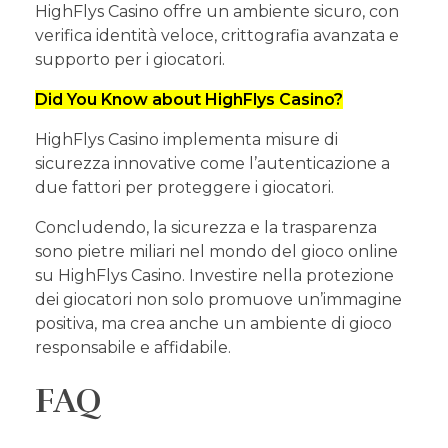
HighFlys Casino offre un ambiente sicuro, con
verifica identità veloce, crittografia avanzata e
supporto per i giocatori.
Did You Know about HighFlys Casino?
HighFlys Casino implementa misure di
sicurezza innovative come l’autenticazione a
due fattori per proteggere i giocatori.
Concludendo, la sicurezza e la trasparenza
sono pietre miliari nel mondo del gioco online
su HighFlys Casino. Investire nella protezione
dei giocatori non solo promuove un’immagine
positiva, ma crea anche un ambiente di gioco
responsabile e affidabile.
FAQ