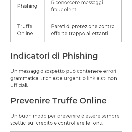
Riconoscere messaggi
Phishing
fraudolenti
Truffe
Pareti di protezione contro
Online
offerte troppo allettanti
Indicatori di Phishing
Un messaggio sospetto può contenere errori
grammaticali, richieste urgenti o link a siti non
ufficiali.
Prevenire Truffe Online
Un buon modo per prevenire è essere sempre
scettici sul credito e controllare le fonti.