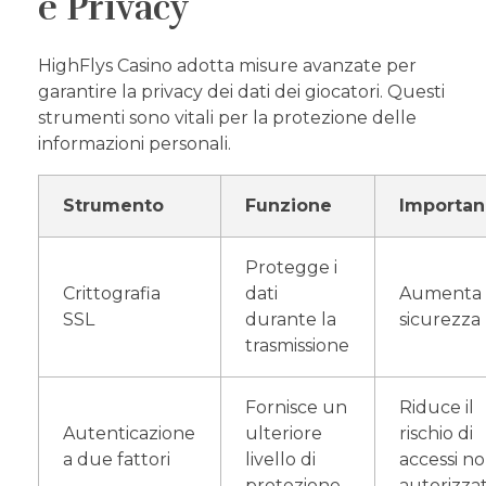
e Privacy
HighFlys Casino adotta misure avanzate per
garantire la privacy dei dati dei giocatori. Questi
strumenti sono vitali per la protezione delle
informazioni personali.
Strumento
Funzione
Importan
Protegge i
Crittografia
dati
Aumenta 
SSL
durante la
sicurezza
trasmissione
Fornisce un
Riduce il
Autenticazione
ulteriore
rischio di
a due fattori
livello di
accessi n
protezione
autorizzat