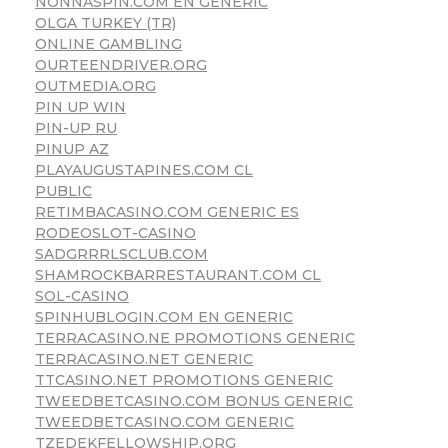
NONNASPIN.COM EN GENERIC
OLGA TURKEY (TR)
ONLINE GAMBLING
OURTEENDRIVER.ORG
OUTMEDIA.ORG
PIN UP WIN
PIN-UP RU
PINUP AZ
PLAYAUGUSTAPINES.COM CL
PUBLIC
RETIMBACASINO.COM GENERIC ES
RODEOSLOT-CASINO
SADGRRRLSCLUB.COM
SHAMROCKBARRESTAURANT.COM CL
SOL-CASINO
SPINHUBLOGIN.COM EN GENERIC
TERRACASINO.NE PROMOTIONS GENERIC
TERRACASINO.NET GENERIC
TTCASINO.NET PROMOTIONS GENERIC
TWEEDBETCASINO.COM BONUS GENERIC
TWEEDBETCASINO.COM GENERIC
TZEDEKFELLOWSHIP.ORG