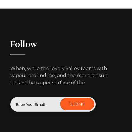
Follow
When, while the lovely valley teems with
vapour around me, and the meridian sun
strikes the upper surface of the