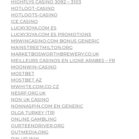
HIGHFLYS CASINO 3092 – 3103
HOTLOOT-CASINO
HOTLOOTS-CASINO
ICE CASINO
LUCKYJOYA.COM ES
LUCKYJOYA.COM ES PROMOTIONS
M9WINCASINO.COM BONUS GENERIC
MAINSTREETMILTON.ORG
MARKETBOSWORTHBREWERY.CO.UK
MEILLEURS CASINOS EN LIGNE ARABES – FR
MOONWIN-CASINO
MOSTBET
MOSTBET AZ
MWHITE.COM.CO CZ
NESRF.ORG.UK
NON UK CASINO
NONNASPIN.COM EN GENERIC
OLGA TURKEY (TR)
ONLINE GAMBLING
OURTEENDRIVER.ORG
OUTMEDIA.ORG
PIN UP WIN