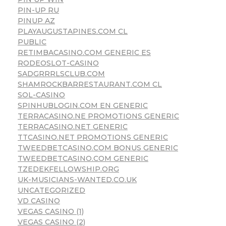
PIN-UP RU
PINUP AZ
PLAYAUGUSTAPINES.COM CL
PUBLIC
RETIMBACASINO.COM GENERIC ES
RODEOSLOT-CASINO
SADGRRRLSCLUB.COM
SHAMROCKBARRESTAURANT.COM CL
SOL-CASINO
SPINHUBLOGIN.COM EN GENERIC
TERRACASINO.NE PROMOTIONS GENERIC
TERRACASINO.NET GENERIC
TTCASINO.NET PROMOTIONS GENERIC
TWEEDBETCASINO.COM BONUS GENERIC
TWEEDBETCASINO.COM GENERIC
TZEDEKFELLOWSHIP.ORG
UK-MUSICIANS-WANTED.CO.UK
UNCATEGORIZED
VD CASINO
VEGAS CASINO (1)
VEGAS CASINO (2)