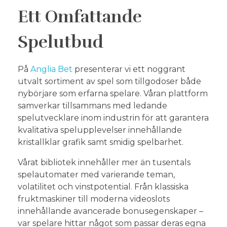
Ett Omfattande
Spelutbud
På
Anglia Bet
presenterar vi ett noggrant
utvalt sortiment av spel som tillgodoser både
nybörjare som erfarna spelare. Våran plattform
samverkar tillsammans med ledande
spelutvecklare inom industrin för att garantera
kvalitativa spelupplevelser innehållande
kristallklar grafik samt smidig spelbarhet.
Vårat bibliotek innehåller mer än tusentals
spelautomater med varierande teman,
volatilitet och vinstpotential. Från klassiska
fruktmaskiner till moderna videoslots
innehållande avancerade bonusegenskaper –
var spelare hittar något som passar deras egna