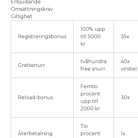
Erbjudande
Omsättningskrav
Giltighet
100% upp
Registreringsbonus
till 5000
35x
kr
tvåhundra
40x
Gratissnurr
free snurr
vinster
Femtio
procent
Reload-bonus
30x
upp till
2000 kr
Tio
Återbetalning
procent
1x