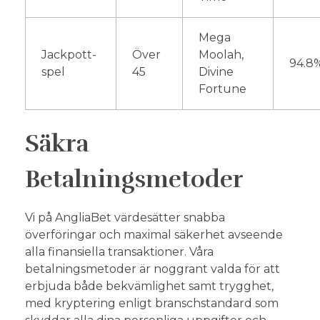
Mega
Jackpott-
Över
Moolah,
94.8
spel
45
Divine
Fortune
Säkra
Betalningsmetoder
Vi på AngliaBet värdesätter snabba
överföringar och maximal säkerhet avseende
alla finansiella transaktioner. Våra
betalningsmetoder är noggrant valda för att
erbjuda både bekvämlighet samt trygghet,
med kryptering enligt branschstandard som