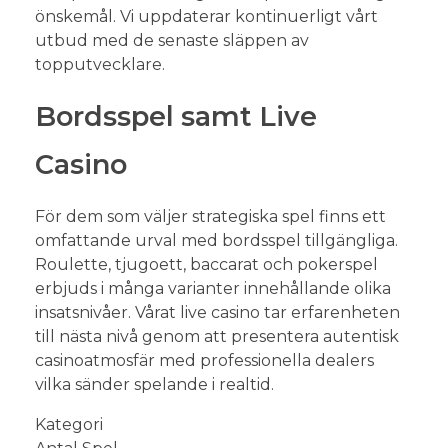
önskemål. Vi uppdaterar kontinuerligt vårt
utbud med de senaste släppen av
topputvecklare.
Bordsspel samt Live
Casino
För dem som väljer strategiska spel finns ett
omfattande urval med bordsspel tillgängliga.
Roulette, tjugoett, baccarat och pokerspel
erbjuds i många varianter innehållande olika
insatsnivåer. Vårat live casino tar erfarenheten
till nästa nivå genom att presentera autentisk
casinoatmosfär med professionella dealers
vilka sänder spelande i realtid.
Kategori