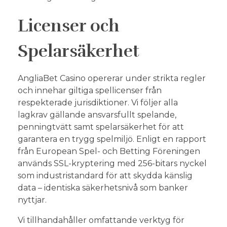
Licenser och
Spelarsäkerhet
AngliaBet Casino opererar under strikta regler
och innehar giltiga spellicenser från
respekterade jurisdiktioner. Vi följer alla
lagkrav gällande ansvarsfullt spelande,
penningtvätt samt spelarsäkerhet för att
garantera en trygg spelmiljö. Enligt en rapport
från European Spel- och Betting Föreningen
används SSL-kryptering med 256-bitars nyckel
som industristandard för att skydda känslig
data – identiska säkerhetsnivå som banker
nyttjar.
Vi tillhandahåller omfattande verktyg för