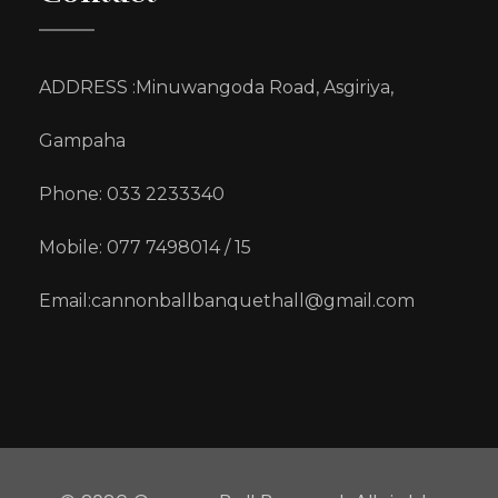
ADDRESS :Minuwangoda Road, Asgiriya,
Gampaha
Phone: 033 2233340
Mobile: 077 7498014 / 15
Email:
cannonballbanquethall@gmail.com