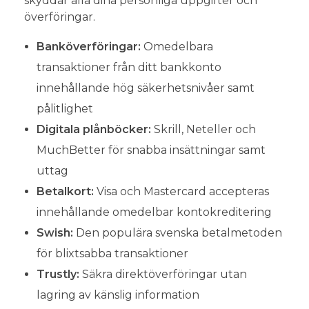
skyddar alla dina personliga uppgifter och
överföringar.
Banköverföringar:
Omedelbara
transaktioner från ditt bankkonto
innehållande hög säkerhetsnivåer samt
pålitlighet
Digitala plånböcker:
Skrill, Neteller och
MuchBetter för snabba insättningar samt
uttag
Betalkort:
Visa och Mastercard accepteras
innehållande omedelbar kontokreditering
Swish:
Den populära svenska betalmetoden
för blixtsabba transaktioner
Trustly:
Säkra direktöverföringar utan
lagring av känslig information