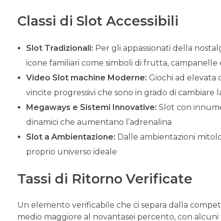
Classi di Slot Accessibili
Slot Tradizionali:
Per gli appassionati della nosta
icone familiari come simboli di frutta, campanelle 
Video Slot machine Moderne:
Giochi ad elevata d
vincite progressivi che sono in grado di cambiare 
Megaways e Sistemi Innovative:
Slot con innumer
dinamici che aumentano l’adrenalina
Slot a Ambientazione:
Dalle ambientazioni mitolog
proprio universo ideale
Tassi di Ritorno Verificate
Un elemento verificabile che ci separa dalla competiz
medio maggiore al novantasei percento, con alcuni tit