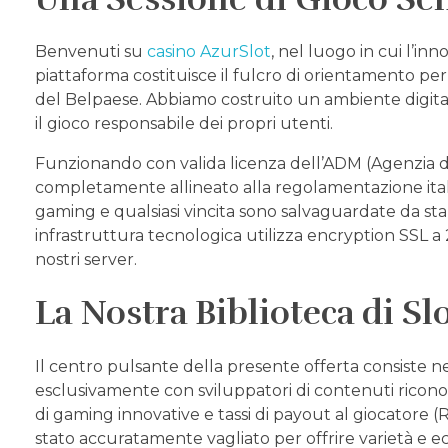
Benvenuti su
casino AzurSlot
, nel luogo in cui l’in
piattaforma costituisce il fulcro di orientamento pe
del Belpaese. Abbiamo costruito un ambiente digitale 
il gioco responsabile dei propri utenti.
Funzionando con valida licenza dell’ADM (Agenzia d
completamente allineato alla regolamentazione itali
gaming e qualsiasi vincita sono salvaguardate da sta
infrastruttura tecnologica utilizza encryption SSL a 25
nostri server.
La Nostra Biblioteca di Sl
Il centro pulsante della presente offerta consiste ne
esclusivamente con sviluppatori di contenuti ricono
di gaming innovative e tassi di payout al giocatore (
stato accuratamente vagliato per offrire varietà e e