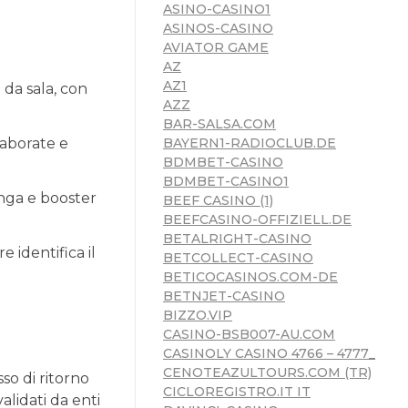
ASINO-CASINO1
ASINOS-CASINO
AVIATOR GAME
AZ
AZ1
da sala, con
AZZ
BAR-SALSA.COM
BAYERN1-RADIOCLUB.DE
laborate e
BDMBET-CASINO
BDMBET-CASINO1
anga e booster
BEEF CASINO (1)
BEEFCASINO-OFFIZIELL.DE
BETALRIGHT-CASINO
 identifica il
BETCOLLECT-CASINO
BETICOCASINOS.COM-DE
BETNJET-CASINO
BIZZO.VIP
CASINO-BSB007-AU.COM
CASINOLY CASINO 4766 – 4777_
CENOTEAZULTOURS.COM (TR)
so di ritorno
CICLOREGISTRO.IT IT
alidati da enti