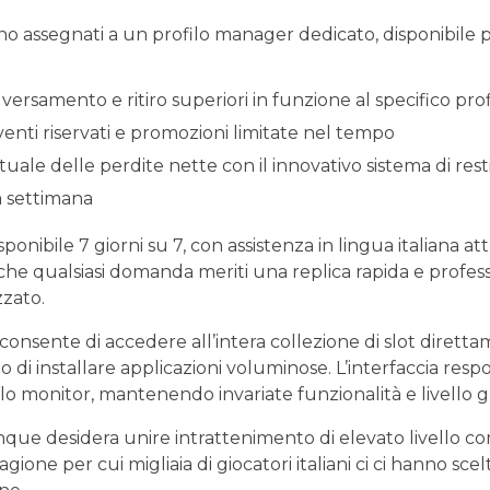
o assegnati a un profilo manager dedicato, disponibile p
di versamento e ritiro superiori in funzione al specifico profi
eventi riservati e promozioni limitate nel tempo
le delle perdite nette con il innovativo sistema di rest
 settimana
ponibile 7 giorni su 7, con assistenza in lingua italiana at
 che qualsiasi domanda meriti una replica rapida e profess
zzato.
consente di accedere all’intera collezione di slot dirett
o di installare applicazioni voluminose. L’interfaccia respo
monitor, mantenendo invariate funzionalità e livello gr
ue desidera unire intrattenimento di elevato livello con 
gione per cui migliaia di giocatori italiani ci ci hanno sc