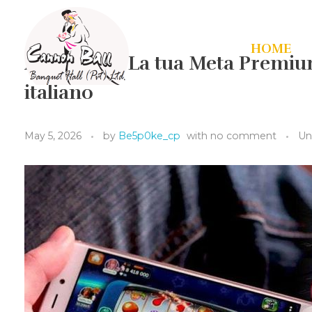
HOME
Azur Slots: La tua Meta Premiu
italiano
Cannon Ball Banquet
Banquet Hall in Gampaha
May 5, 2026
by
Be5p0ke_cp
with
no comment
Un