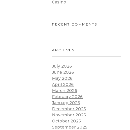
Casino
RECENT COMMENTS
ARCHIVES
July 2026
June 2026
May 2026
April 2026
March 2026
February 2026
January 2026
December 2025
November 2025
October 2025
September 2025