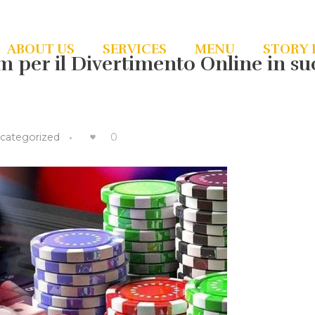
ABOUT US
SERVICES
MENU
STORY
m per il Divertimento Online in su
categorized
0