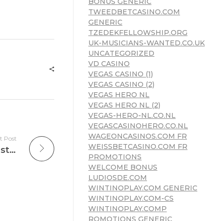
BONUS GENERIC
TWEEDBETCASINO.COM
GENERIC
TZEDEKFELLOWSHIP.ORG
UK-MUSICIANS-WANTED.CO.UK
UNCATEGORIZED
VD CASINO
VEGAS CASINO (1)
VEGAS CASINO (2)
VEGAS HERO NL
VEGAS HERO NL (2)
VEGAS-HERO-NL.CO.NL
VEGASCASINOHERO.CO.NL
WAGEONCASINOS.COM FR
t Post
WEISSBETCASINO.COM FR
Scommessa Raccolta: Una Guida Esaustiva al Sistema di Prelievo Vincite nel Questo Casino
PROMOTIONS
WELCOME BONUS
LUDIOSDE.COM
WINTINOPLAY.COM GENERIC
WINTINOPLAY.COM-CS
WINTINOPLAY.COMP
ROMOTIONS GENERIC