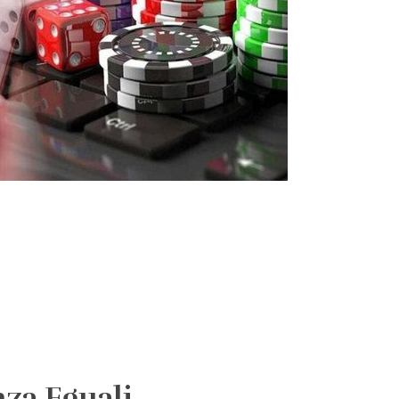
nza Eguali