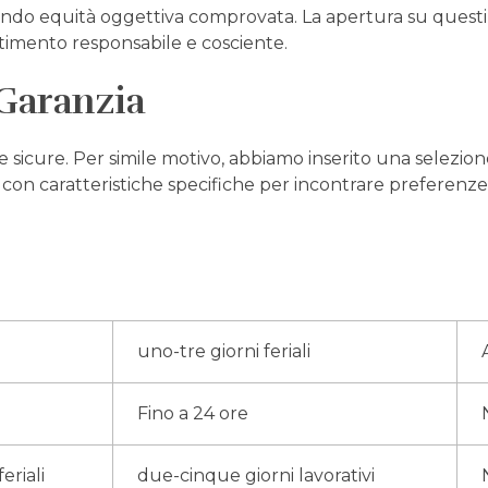
ando equità oggettiva comprovata. La apertura su questi
rtimento responsabile e cosciente.
 Garanzia
 sicure. Per simile motivo, abbiamo inserito una selezio
ti con caratteristiche specifiche per incontrare preferenze
uno-tre giorni feriali
Fino a 24 ore
feriali
due-cinque giorni lavorativi