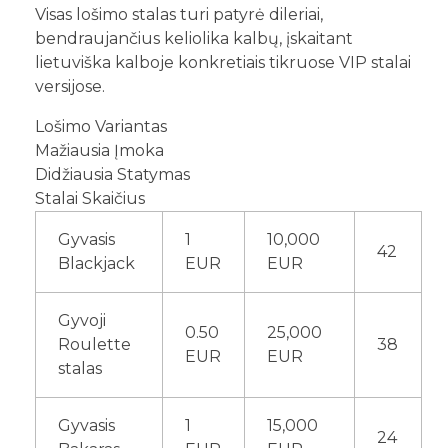
Visas lošimo stalas turi patyrė dileriai,
bendraujančius keliolika kalbų, įskaitant
lietuviška kalboje konkretiais tikruose VIP stalai
versijose.
Lošimo Variantas
Mažiausia Įmoka
Didžiausia Statymas
Stalai Skaičius
Gyvasis
1
10,000
42
Blackjack
EUR
EUR
Gyvoji
0.50
25,000
Roulette
38
EUR
EUR
stalas
Gyvasis
1
15,000
24