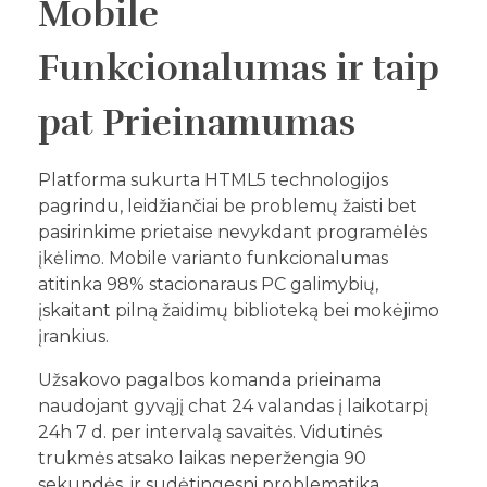
Mobile
Funkcionalumas ir taip
pat Prieinamumas
Platforma sukurta HTML5 technologijos
pagrindu, leidžiančiai be problemų žaisti bet
pasirinkime prietaise nevykdant programėlės
įkėlimo. Mobile varianto funkcionalumas
atitinka 98% stacionaraus PC galimybių,
įskaitant pilną žaidimų biblioteką bei mokėjimo
įrankius.
Užsakovo pagalbos komanda prieinama
naudojant gyvąjį chat 24 valandas į laikotarpį
24h 7 d. per intervalą savaitės. Vidutinės
trukmės atsako laikas neperžengia 90
sekundės, ir sudėtingesni problematika