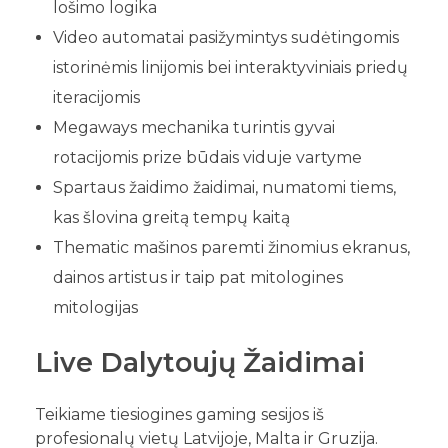
lošimo logika
Video automatai pasižymintys sudėtingomis
istorinėmis linijomis bei interaktyviniais priedų
iteracijomis
Megaways mechanika turintis gyvai
rotacijomis prize būdais viduje vartyme
Spartaus žaidimo žaidimai, numatomi tiems,
kas šlovina greitą tempų kaitą
Thematic mašinos paremti žinomius ekranus,
dainos artistus ir taip pat mitologines
mitologijas
Live Dalytoujų Žaidimai
Teikiame tiesiogines gaming sesijos iš
profesionalų vietų Latvijoje, Malta ir Gruzija.