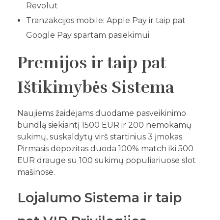
Revolut
Tranzakcijos mobile: Apple Pay ir taip pat
Google Pay spartam pasiekimui
Premijos ir taip pat
Ištikimybės Sistema
Naujiems žaidėjams duodame pasveikinimo
bundlą siekiantį 1500 EUR ir 200 nemokamų
sukimų, suskaldytų virš startinius 3 įmokas.
Pirmasis depozitas duoda 100% match iki 500
EUR drauge su 100 sukimų populiariuose slot
mašinose.
Lojalumo Sistema ir taip