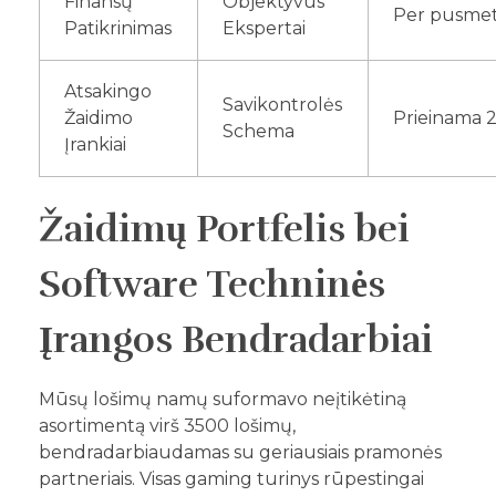
Finansų
Objektyvūs
Per pusmet
Patikrinimas
Ekspertai
Atsakingo
Savikontrolės
Žaidimo
Prieinama 
Schema
Įrankiai
Žaidimų Portfelis bei
Software Techninės
Įrangos Bendradarbiai
Mūsų lošimų namų suformavo neįtikėtiną
asortimentą virš 3500 lošimų,
bendradarbiaudamas su geriausiais pramonės
partneriais. Visas gaming turinys rūpestingai