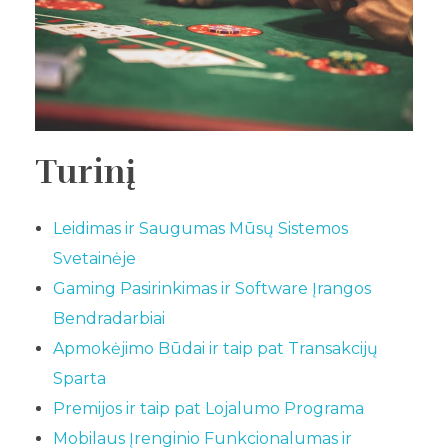
Turinį
Leidimas ir Saugumas Mūsų Sistemos
Svetainėje
Gaming Pasirinkimas ir Software Įrangos
Bendradarbiai
Apmokėjimo Būdai ir taip pat Transakcijų
Sparta
Premijos ir taip pat Lojalumo Programa
Mobilaus Įrenginio Funkcionalumas ir