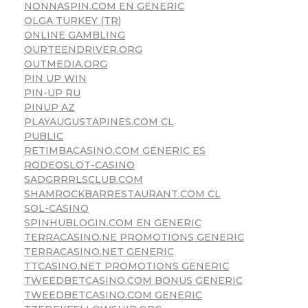
NONNASPIN.COM EN GENERIC
OLGA TURKEY (TR)
ONLINE GAMBLING
OURTEENDRIVER.ORG
OUTMEDIA.ORG
PIN UP WIN
PIN-UP RU
PINUP AZ
PLAYAUGUSTAPINES.COM CL
PUBLIC
RETIMBACASINO.COM GENERIC ES
RODEOSLOT-CASINO
SADGRRRLSCLUB.COM
SHAMROCKBARRESTAURANT.COM CL
SOL-CASINO
SPINHUBLOGIN.COM EN GENERIC
TERRACASINO.NE PROMOTIONS GENERIC
TERRACASINO.NET GENERIC
TTCASINO.NET PROMOTIONS GENERIC
TWEEDBETCASINO.COM BONUS GENERIC
TWEEDBETCASINO.COM GENERIC