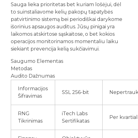
Sauga lieka prioritetas bet kuriam lošėjui, dėl
to suinstaliavome kelių pakopų tapatybės
patvirtinimo sistemą bei periodiškai darykome
išorinius apsaugos auditus. Jūsų pinigai yra
laikomos atskirtose sąskaitose, o bet kokios
operacijos monitorinamos momentaliu laiku
siekiant prevencija kelią sukčiavimui.
Saugumo Elementas
Metodas
Audito Dažnumas
Informacijos
SSL 256-bit
Nepertrau
Šifravimas
RNG
iTech Labs
Per kvartia
Tikrinimas
Sertifikatas