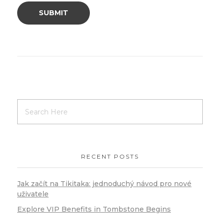
RECENT POSTS
Jak začít na Tikitaka: jednoduchý návod pro nové
uživatele
Explore VIP Benefits in Tombstone Begins