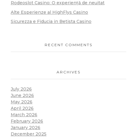
Rodeoslot Casino: O experiență de neuitat
Alte Esperienze al HighFlys Casino
Sicurezza e Fiducia in Betista Casino
RECENT COMMENTS
ARCHIVES
July 2026
June 2026
May 2026
April 2026
March 2026
February 2026
January 2026
December 2025