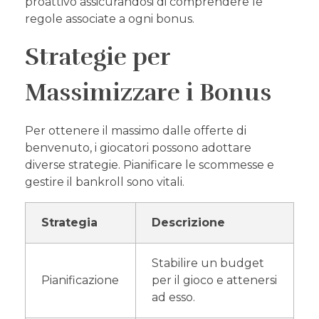
proattivo assicurandosi di comprendere le
regole associate a ogni bonus.
Strategie per
Massimizzare i Bonus
Per ottenere il massimo dalle offerte di
benvenuto, i giocatori possono adottare
diverse strategie. Pianificare le scommesse e
gestire il bankroll sono vitali.
Strategia
Descrizione
Stabilire un budget
Pianificazione
per il gioco e attenersi
ad esso.