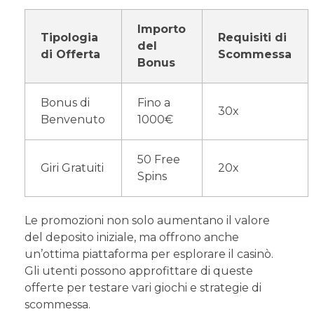
Importo
Tipologia
Requisiti di
del
di Offerta
Scommessa
Bonus
Bonus di
Fino a
30x
Benvenuto
1000€
50 Free
Giri Gratuiti
20x
Spins
Le promozioni non solo aumentano il valore
del deposito iniziale, ma offrono anche
un’ottima piattaforma per esplorare il casinò.
Gli utenti possono approfittare di queste
offerte per testare vari giochi e strategie di
scommessa.