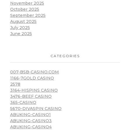
November 2025
October 2025
September 2025
August 2025
July 2025
June 2025
CATEGORIES
007-BSB-CASINO.COM
1166-7GOLD CASINO
2578
3164-HISPINS CASINO
3476-BEEF CASINO
365-CASINO
5670-DIVASPIN CASINO
ABUKING-CASINO1
ABUKING-CASINO3
ABUKING-CASINO4