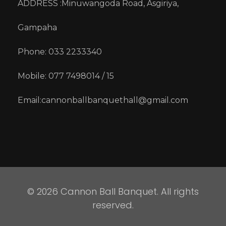
ADDRESS :Minuwangoda Road, Asgiriya,
Gampaha
Phone: 033 2233340
Mobile: 077 7498014 / 15
Email:
cannonballbanquethall@gmail.com
© 2026 Cannon Ball Banquet. All rights
reserved.