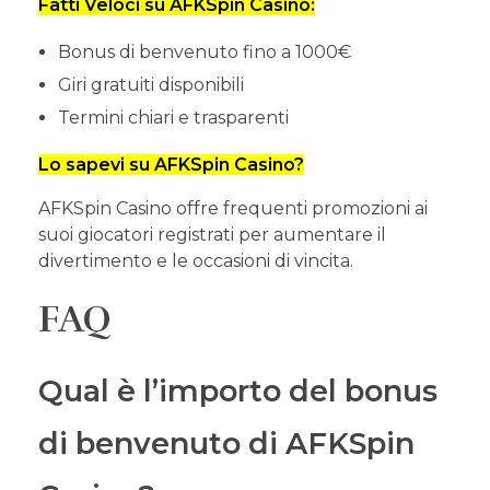
Fatti Veloci su AFKSpin Casino:
Bonus di benvenuto fino a 1000€
Giri gratuiti disponibili
Termini chiari e trasparenti
Lo sapevi su AFKSpin Casino?
AFKSpin Casino offre frequenti promozioni ai
suoi giocatori registrati per aumentare il
divertimento e le occasioni di vincita.
FAQ
Qual è l’importo del bonus
di benvenuto di AFKSpin