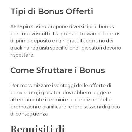
Tipi di Bonus Offerti
AFKSpin Casino propone diversi tipi di bonus
per i nuovi iscritti. Tra queste, troviamo il bonus
di primo deposito e i giri gratuiti, ognuno dei
quali ha requisiti specifici che i giocatori devono
rispettare.
Come Sfruttare i Bonus
Per massimizzare i vantaggi delle offerte di
benvenuto, i giocatori dovrebbero leggere
attentamente i termini e le condizioni delle
promozioni e pianificare le loro sessioni di gioco
di conseguenza.
Requisiti di