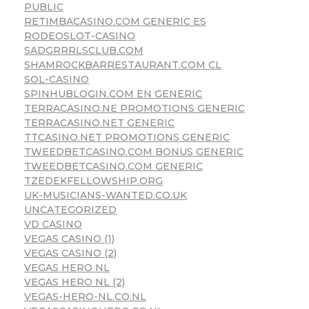
PUBLIC
RETIMBACASINO.COM GENERIC ES
RODEOSLOT-CASINO
SADGRRRLSCLUB.COM
SHAMROCKBARRESTAURANT.COM CL
SOL-CASINO
SPINHUBLOGIN.COM EN GENERIC
TERRACASINO.NE PROMOTIONS GENERIC
TERRACASINO.NET GENERIC
TTCASINO.NET PROMOTIONS GENERIC
TWEEDBETCASINO.COM BONUS GENERIC
TWEEDBETCASINO.COM GENERIC
TZEDEKFELLOWSHIP.ORG
UK-MUSICIANS-WANTED.CO.UK
UNCATEGORIZED
VD CASINO
VEGAS CASINO (1)
VEGAS CASINO (2)
VEGAS HERO NL
VEGAS HERO NL (2)
VEGAS-HERO-NL.CO.NL