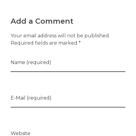
Add a Comment
Your email address will not be published.
Required fields are marked *
Name (required)
E-Mail (required)
Website