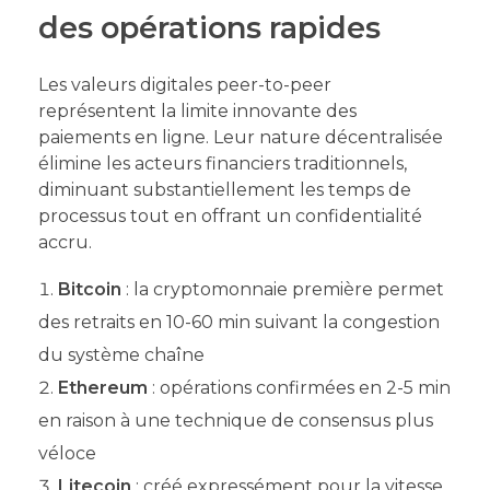
des opérations rapides
Les valeurs digitales peer-to-peer
représentent la limite innovante des
paiements en ligne. Leur nature décentralisée
élimine les acteurs financiers traditionnels,
diminuant substantiellement les temps de
processus tout en offrant un confidentialité
accru.
Bitcoin
: la cryptomonnaie première permet
des retraits en 10-60 min suivant la congestion
du système chaîne
Ethereum
: opérations confirmées en 2-5 min
en raison à une technique de consensus plus
véloce
Litecoin
: créé expressément pour la vitesse