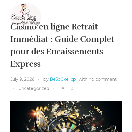
Casino en ligne Retrait
Cannon Ball Banquet
Banquet Hall in Gampaha
Immédiat : Guide Complet
pour des Encaissements
Express
July 9, 2026
by
Be5p0ke_cp
with
no comment
Uncategorized
0