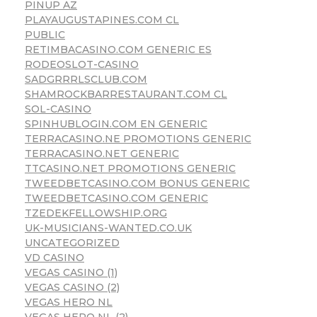
PINUP AZ
PLAYAUGUSTAPINES.COM CL
PUBLIC
RETIMBACASINO.COM GENERIC ES
RODEOSLOT-CASINO
SADGRRRLSCLUB.COM
SHAMROCKBARRESTAURANT.COM CL
SOL-CASINO
SPINHUBLOGIN.COM EN GENERIC
TERRACASINO.NE PROMOTIONS GENERIC
TERRACASINO.NET GENERIC
TTCASINO.NET PROMOTIONS GENERIC
TWEEDBETCASINO.COM BONUS GENERIC
TWEEDBETCASINO.COM GENERIC
TZEDEKFELLOWSHIP.ORG
UK-MUSICIANS-WANTED.CO.UK
UNCATEGORIZED
VD CASINO
VEGAS CASINO (1)
VEGAS CASINO (2)
VEGAS HERO NL