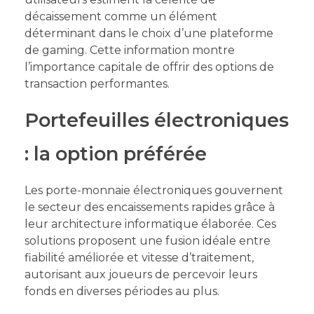
décaissement comme un élément
déterminant dans le choix d’une plateforme
de gaming. Cette information montre
l’importance capitale de offrir des options de
transaction performantes.
Portefeuilles électroniques
: la option préférée
Les porte-monnaie électroniques gouvernent
le secteur des encaissements rapides grâce à
leur architecture informatique élaborée. Ces
solutions proposent une fusion idéale entre
fiabilité améliorée et vitesse d’traitement,
autorisant aux joueurs de percevoir leurs
fonds en diverses périodes au plus.