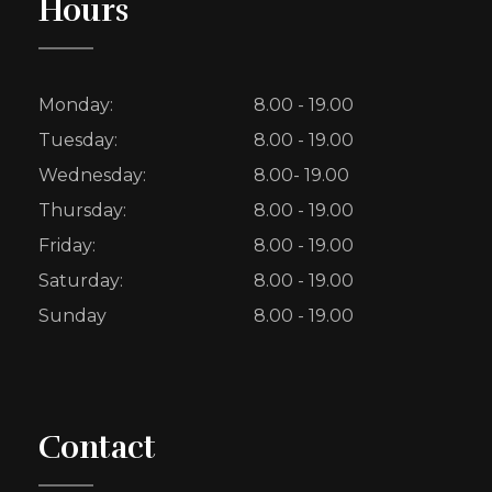
Hours
Monday:
8.00 - 19.00
Tuesday:
8.00 - 19.00
Wednesday:
8.00- 19.00
Thursday:
8.00 - 19.00
Friday:
8.00 - 19.00
Saturday:
8.00 - 19.00
Sunday
8.00 - 19.00
Contact