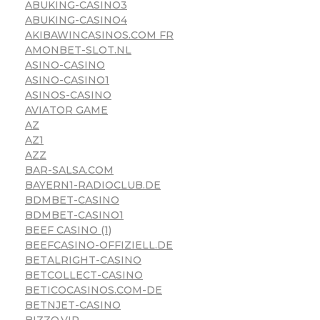
ABUKING-CASINO3
ABUKING-CASINO4
AKIBAWINCASINOS.COM FR
AMONBET-SLOT.NL
ASINO-CASINO
ASINO-CASINO1
ASINOS-CASINO
AVIATOR GAME
AZ
AZ1
AZZ
BAR-SALSA.COM
BAYERN1-RADIOCLUB.DE
BDMBET-CASINO
BDMBET-CASINO1
BEEF CASINO (1)
BEEFCASINO-OFFIZIELL.DE
BETALRIGHT-CASINO
BETCOLLECT-CASINO
BETICOCASINOS.COM-DE
BETNJET-CASINO