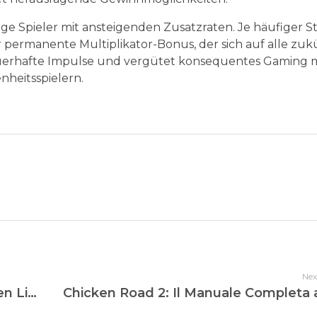
e Spieler mit ansteigenden Zusatzraten. Je häufiger S
er permanente Multiplikator-Bonus, der sich auf alle zu
dauerhafte Impulse und vergütet konsequentes Gaming m
nheitsspielern.
Nex
Manuel Complet du Établissement en Ligne International : Votre Accès vers le Divertissement Mondial