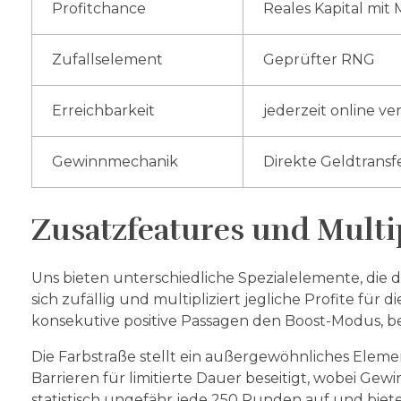
Profitchance
Reales Kapital mit 
Zufallselement
Geprüfter RNG
Erreichbarkeit
jederzeit online v
Gewinnmechanik
Direkte Geldtransf
Zusatzfeatures und Multi
Uns bieten unterschiedliche Spezialelemente, die 
sich zufällig und multipliziert jegliche Profite f
konsekutive positive Passagen den Boost-Modus, be
Die Farbstraße stellt ein außergewöhnliches Elemen
Barrieren für limitierte Dauer beseitigt, wobei Gew
statistisch ungefähr jede 250 Runden auf und bie