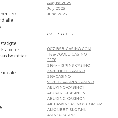
August 2025
July 2025
lementen
June 2025
d alle
e
CATEGORIES
stätigte
007-BSB-CASINO.COM
cksspielen
1166-7GOLD CASINO
en bestätigt
2578
3164-HISPINS CASINO
3476-BEEF CASINO
e ideale
365-CASINO
5670-DIVASPIN CASINO
ABUKING-CASINO1
ABUKING-CASINO3
ABUKING-CASINO4
AKIBAWINCASINOS.COM FR
e
AMONBET-SLOT.NL
ASINO-CASINO