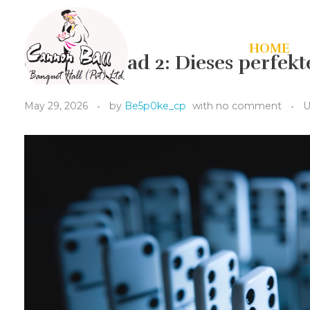
HOME
Chicken Road 2: Dieses perfe
Cannon Ball Banquet
Banquet Hall in Gampaha
May 29, 2026
by
Be5p0ke_cp
with
no comment
U