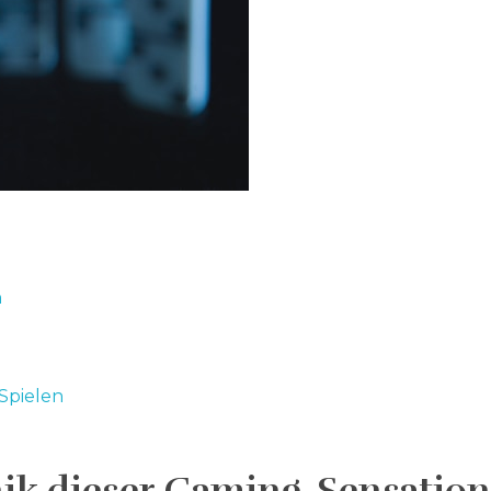
n
Spielen
ik dieser Gaming-Sensation