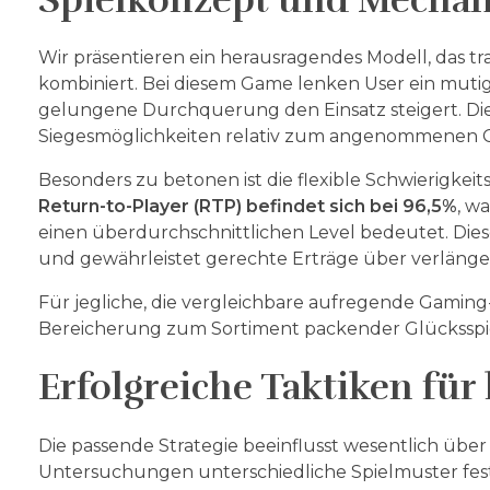
Wir präsentieren ein herausragendes Modell, das t
kombiniert. Bei diesem Game lenken User ein mutig
gelungene Durchquerung den Einsatz steigert. Die
Siegesmöglichkeiten relativ zum angenommenen G
Besonders zu betonen ist die flexible Schwierigkeit
Return-to-Player (RTP) befindet sich bei 96,5%
, w
einen überdurchschnittlichen Level bedeutet. Die
und gewährleistet gerechte Erträge über verlänger
Für jegliche, die vergleichbare aufregende Gamin
Bereicherung zum Sortiment packender Glücksspie
Erfolgreiche Taktiken fü
Die passende Strategie beeinflusst wesentlich übe
Untersuchungen unterschiedliche Spielmuster festge