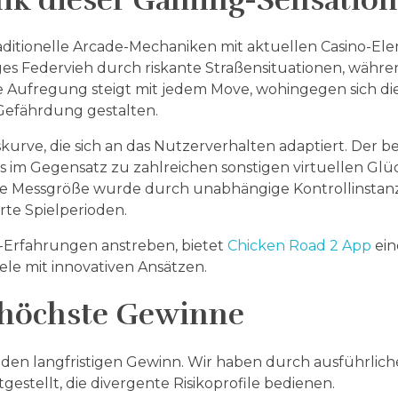
raditionelle Arcade-Mechaniken mit aktuellen Casino-E
es Federvieh durch riskante Straßensituationen, währen
 Aufregung steigt mit jedem Move, wohingegen sich di
efährdung gestalten.
skurve, die sich an das Nutzerverhalten adaptiert. Der be
as im Gegensatz zu zahlreichen sonstigen virtuellen Glü
se Messgröße wurde durch unabhängige Kontrollinstanz
te Spielperioden.
g-Erfahrungen anstreben, bietet
Chicken Road 2 App
ein
le mit innovativen Ansätzen.
r höchste Gewinne
r den langfristigen Gewinn. Wir haben durch ausführlich
stellt, die divergente Risikoprofile bedienen.