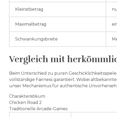
Kleinstbetrag
nu
Maximalbetrag
ei
Schwankungsbreite
M
Vergleich mit herkömmli
Beim Unterschied zu puren Geschicklichkeitsspielen 
vollständige Fairness garantiert. Wobei altbekann
unser Mechanismus für authentische Unvorhersehb
Charakteristikum
Chicken Road 2
Traditionelle Arcade-Games