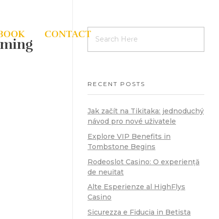
 BOOK
CONTACT
aming
RECENT POSTS
Jak začít na Tikitaka: jednoduchý
návod pro nové uživatele
Explore VIP Benefits in
Tombstone Begins
Rodeoslot Casino: O experiență
de neuitat
Alte Esperienze al HighFlys
Casino
Sicurezza e Fiducia in Betista