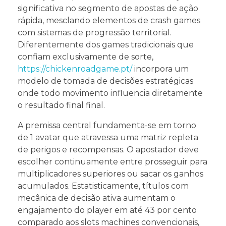
significativa no segmento de apostas de ação
rápida, mesclando elementos de crash games
com sistemas de progressão territorial.
Diferentemente dos games tradicionais que
confiam exclusivamente de sorte,
https://chickenroadgame.pt/
incorpora um
modelo de tomada de decisões estratégicas
onde todo movimento influencia diretamente
o resultado final final.
A premissa central fundamenta-se em torno
de 1 avatar que atravessa uma matriz repleta
de perigos e recompensas. O apostador deve
escolher continuamente entre prosseguir para
multiplicadores superiores ou sacar os ganhos
acumulados. Estatisticamente, títulos com
mecânica de decisão ativa aumentam o
engajamento do player em até 43 por cento
comparado aos slots machines convencionais,