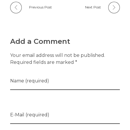
Previous Post
Next Post
Add a Comment
Your email address will not be published.
Required fields are marked *
Name (required)
E-Mail (required)