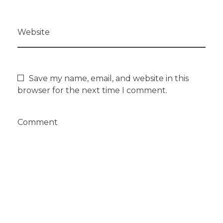
Website
Save my name, email, and website in this
browser for the next time I comment.
Comment