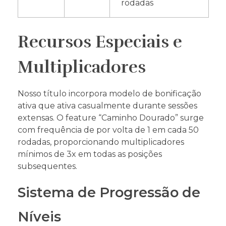
rodadas
Recursos Especiais e
Multiplicadores
Nosso título incorpora modelo de bonificação
ativa que ativa casualmente durante sessões
extensas. O feature “Caminho Dourado” surge
com frequência de por volta de 1 em cada 50
rodadas, proporcionando multiplicadores
mínimos de 3x em todas as posições
subsequentes.
Sistema de Progressão de
Níveis