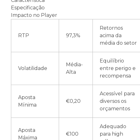
Característica
Especificação
Impacto no Player
Retornos
RTP
97,3%
acima da
média do setor
Equilíbrio
Média-
Volatilidade
entre perigo e
Alta
recompensa
Acessível para
Aposta
€0,20
diversos os
Mínima
orçamentos
Adequado
Aposta
€100
para high
Máxima