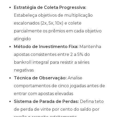
Estratégia de Coleta Progressiva:
Estabeleça objetivos de multiplicação
escalonados (2x, 5x, 10x) e colete
parcialmente os prêmios em cada objetivo
atingido
Método de Investimento Fixa:
Mantenha
apostas consistentes entre 2 a 5% do
bankroll integral para resistir a séries
negativas
Técnica de Observação:
Analise
comportamentos de cinco jogadas antes de
entrar com apostas elevadas
Sistema de Parada de Perdas:
Defina teto
de perda de vinte por cento do saldo por