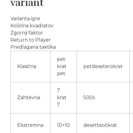
variant
Varianta igre
Količina kvadratov
Zgornji faktor
Return to Player
Predlagana taktika
pet
Klasična
krat
petdeseterokrat
pet
7
Zahtevna
krat
500x
7
Ekstremna
10×10
desettisočkrat