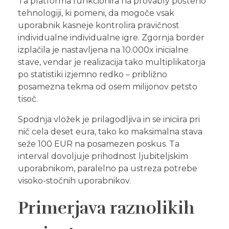
Ta platforma funkcionira na provably pošteno
tehnologiji, ki pomeni, da mogoče vsak
uporabnik kasneje kontrolira pravičnost
individualne individualne igre. Zgornja border
izplačila je nastavljena na 10.000x inicialne
stave, vendar je realizacija tako multiplikatorja
po statistiki izjemno redko – približno
posamezna tekma od osem milijonov petsto
tisoč.
Spodnja vložek je prilagodljiva in se iniciira pri
nič cela deset eura, tako ko maksimalna stava
seže 100 EUR na posamezen poskus. Ta
interval dovoljuje prihodnost ljubiteljskim
uporabnikom, paralelno pa ustreza potrebe
visoko-stočnih uporabnikov.
Primerjava raznolikih