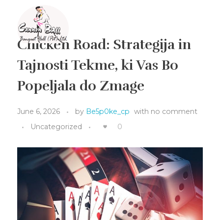
Chicken Road: Strategija in
Cannon Ball Banquet
Banquet Hall in Gampaha
Tajnosti Tekme, ki Vas Bo
Popeljala do Zmage
June 6, 2026
by
Be5p0ke_cp
with
no comment
Uncategorized
0