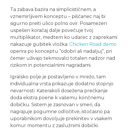
Ta zabava bazira na simplicističnem, a
vznemirljivem konceptu – piščanec naj bi
sigurno preiti ulico polno ovir. Posamezen
uspešen koračaj dalje povečuje tvoj
multiplikator, medtem ko udarec z zaprekami
nakazuje gubitek vložka.
Chicken Road demo
operira po konceptu “odobri ali nadaljuj”, pri
čemer uživajo tekmovalci totalen nadzor nad
rizikom in potencialnimi nagradami.
Igralsko polje je postavljeno v mrežo, tam
individualna vrsta prikazuje dodatno stopnjo
nevarnosti. Katerakoli dosežena prečkanje
doda ekstra poene k vašemu končnemu
dobičku. Sistem je zasnovan v smeri, da
nagrajuje pogumne odločitve, istočasno pa
uporabnikom dovoljuje prekinitev v vsakem
komur momentu z zaslužnimi dobički.