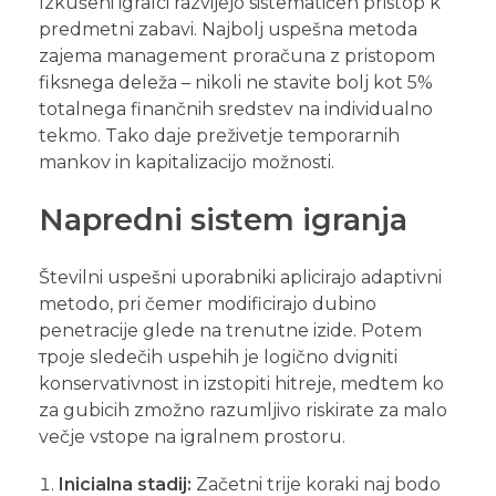
Izkušeni igralci razvijejo sistematičen pristop k
predmetni zabavi. Najbolj uspešna metoda
zajema management proračuna z pristopom
fiksnega deleža – nikoli ne stavite bolj kot 5%
totalnega finančnih sredstev na individualno
tekmo. Tako daje preživetje temporarnih
mankov in kapitalizacijo možnosti.
Napredni sistem igranja
Številni uspešni uporabniki aplicirajo adaptivni
metodo, pri čemer modificirajo dubino
penetracije glede na trenutne izide. Potem
троје sledečih uspehih je logično dvigniti
konservativnost in izstopiti hitreje, medtem ko
za gubicih zmožno razumljivo riskirate za malo
večje vstope na igralnem prostoru.
Inicialna stadij:
Začetni trije koraki naj bodo