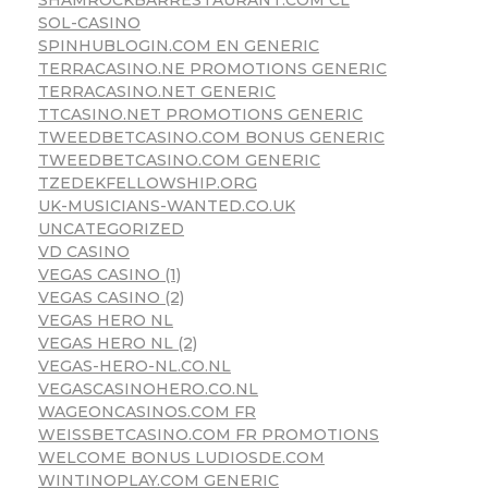
SOL-CASINO
SPINHUBLOGIN.COM EN GENERIC
TERRACASINO.NE PROMOTIONS GENERIC
TERRACASINO.NET GENERIC
TTCASINO.NET PROMOTIONS GENERIC
TWEEDBETCASINO.COM BONUS GENERIC
TWEEDBETCASINO.COM GENERIC
TZEDEKFELLOWSHIP.ORG
UK-MUSICIANS-WANTED.CO.UK
UNCATEGORIZED
VD CASINO
VEGAS CASINO (1)
VEGAS CASINO (2)
VEGAS HERO NL
VEGAS HERO NL (2)
VEGAS-HERO-NL.CO.NL
VEGASCASINOHERO.CO.NL
WAGEONCASINOS.COM FR
WEISSBETCASINO.COM FR PROMOTIONS
WELCOME BONUS LUDIOSDE.COM
WINTINOPLAY.COM GENERIC