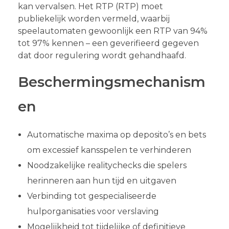
kan vervalsen. Het RTP (RTP) moet
publiekelijk worden vermeld, waarbij
speelautomaten gewoonlijk een RTP van 94%
tot 97% kennen – een geverifieerd gegeven
dat door regulering wordt gehandhaafd.
Beschermingsmechanism
en
Automatische maxima op deposito’s en bets
om excessief kansspelen te verhinderen
Noodzakelijke realitychecks die spelers
herinneren aan hun tijd en uitgaven
Verbinding tot gespecialiseerde
hulporganisaties voor verslaving
Mogelijkheid tot tijdelijke of definitieve