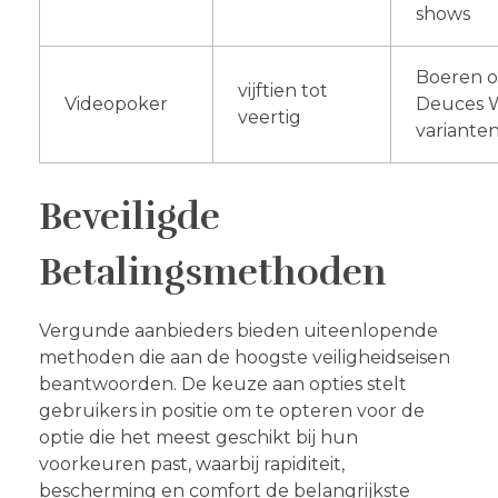
shows
Boeren o
vijftien tot
Videopoker
Deuces 
veertig
variante
Beveiligde
Betalingsmethoden
Vergunde aanbieders bieden uiteenlopende
methoden die aan de hoogste veiligheidseisen
beantwoorden. De keuze aan opties stelt
gebruikers in positie om te opteren voor de
optie die het meest geschikt bij hun
voorkeuren past, waarbij rapiditeit,
bescherming en comfort de belangrijkste