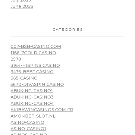
July 2025
June 2025
CATEGORIES
007-BSB-CASINO.COM
1166-7GOLD CASINO
2578
3164-HISPINS CASINO
3476-BEEF CASINO
365-CASINO
5670-DIVASPIN CASINO
ABUKING-CASINO1
ABUKING-CASINO3
ABUKING-CASINO4
AKIBAWINCASINOS.COM FR
AMONBET-SLOT.NL
ASINO-CASINO
ASINO-CASINO1
ASINOS-CASINO