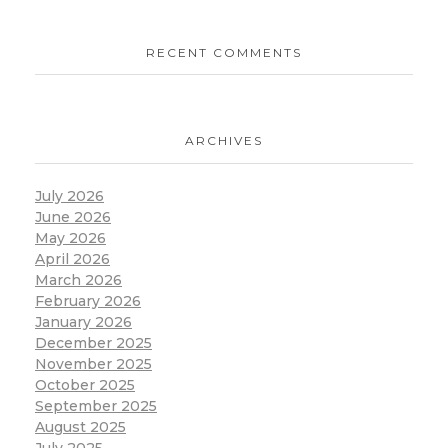
RECENT COMMENTS
ARCHIVES
July 2026
June 2026
May 2026
April 2026
March 2026
February 2026
January 2026
December 2025
November 2025
October 2025
September 2025
August 2025