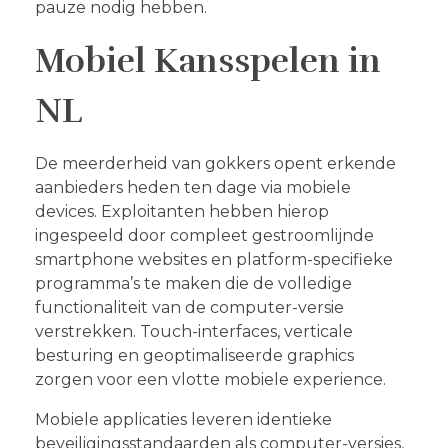
pauze nodig hebben.
Mobiel Kansspelen in
NL
De meerderheid van gokkers opent erkende
aanbieders heden ten dage via mobiele
devices. Exploitanten hebben hierop
ingespeeld door compleet gestroomlijnde
smartphone websites en platform-specifieke
programma’s te maken die de volledige
functionaliteit van de computer-versie
verstrekken. Touch-interfaces, verticale
besturing en geoptimaliseerde graphics
zorgen voor een vlotte mobiele experience.
Mobiele applicaties leveren identieke
beveiligingsstandaarden als computer-versies,