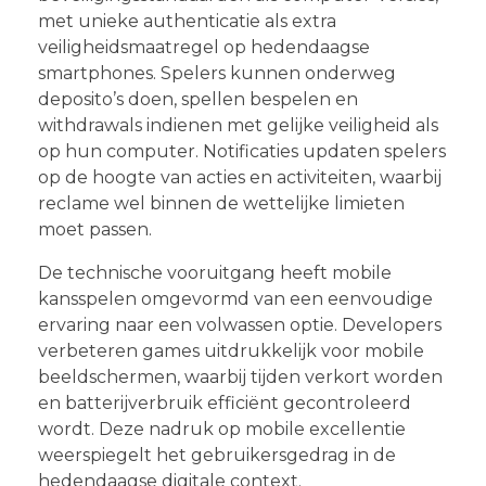
met unieke authenticatie als extra
veiligheidsmaatregel op hedendaagse
smartphones. Spelers kunnen onderweg
deposito’s doen, spellen bespelen en
withdrawals indienen met gelijke veiligheid als
op hun computer. Notificaties updaten spelers
op de hoogte van acties en activiteiten, waarbij
reclame wel binnen de wettelijke limieten
moet passen.
De technische vooruitgang heeft mobile
kansspelen omgevormd van een eenvoudige
ervaring naar een volwassen optie. Developers
verbeteren games uitdrukkelijk voor mobile
beeldschermen, waarbij tijden verkort worden
en batterijverbruik efficiënt gecontroleerd
wordt. Deze nadruk op mobile excellentie
weerspiegelt het gebruikersgedrag in de
hedendaagse digitale context.