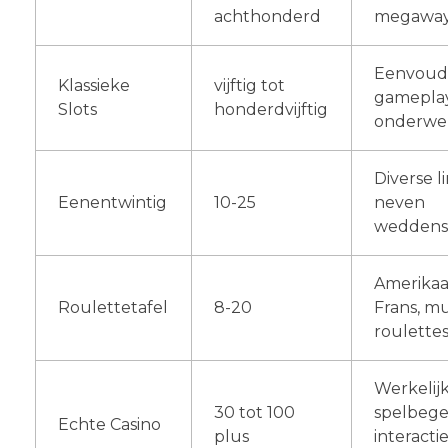
achthonderd
megawa
Eenvoud
Klassieke
vijftig tot
gameplay
Slots
honderdvijftig
onderwe
Diverse l
Eenentwintig
10-25
neven
weddens
Amerikaa
Roulettetafel
8-20
Frans, mu
roulette
Werkelij
30 tot 100
spelbege
Echte Casino
plus
interactie