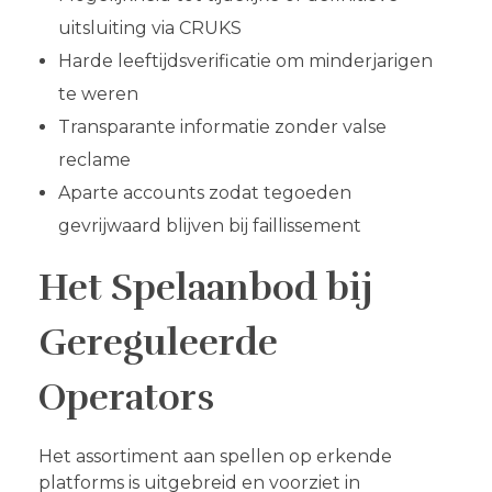
uitsluiting via CRUKS
Harde leeftijdsverificatie om minderjarigen
te weren
Transparante informatie zonder valse
reclame
Aparte accounts zodat tegoeden
gevrijwaard blijven bij faillissement
Het Spelaanbod bij
Gereguleerde
Operators
Het assortiment aan spellen op erkende
platforms is uitgebreid en voorziet in