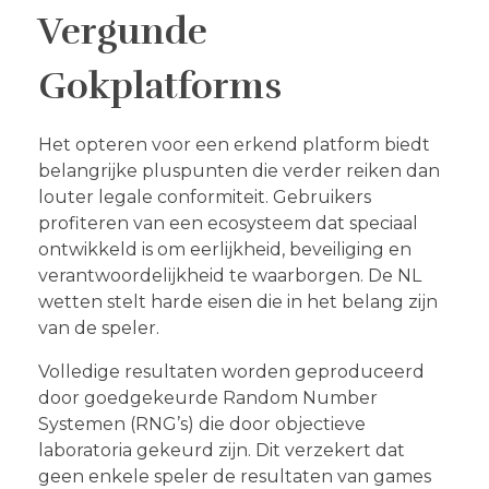
Vergunde
Gokplatforms
Het opteren voor een erkend platform biedt
belangrijke pluspunten die verder reiken dan
louter legale conformiteit. Gebruikers
profiteren van een ecosysteem dat speciaal
ontwikkeld is om eerlijkheid, beveiliging en
verantwoordelijkheid te waarborgen. De NL
wetten stelt harde eisen die in het belang zijn
van de speler.
Volledige resultaten worden geproduceerd
door goedgekeurde Random Number
Systemen (RNG’s) die door objectieve
laboratoria gekeurd zijn. Dit verzekert dat
geen enkele speler de resultaten van games