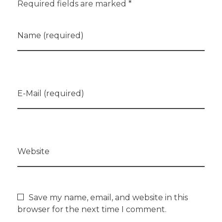
Required fields are marked *
Name (required)
E-Mail (required)
Website
Save my name, email, and website in this
browser for the next time I comment.