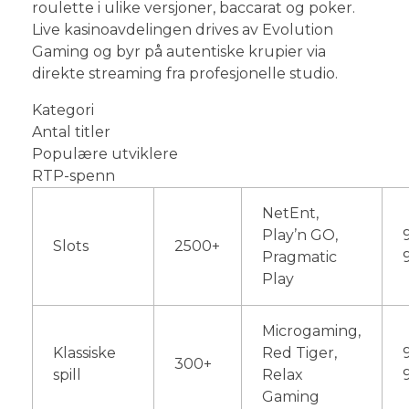
roulette i ulike versjoner, baccarat og poker.
Live kasinoavdelingen drives av Evolution
Gaming og byr på autentiske krupier via
direkte streaming fra profesjonelle studio.
Kategori
Antal titler
Populære utviklere
RTP-spenn
NetEnt,
Play’n GO,
Slots
2500+
Pragmatic
Play
Microgaming,
Klassiske
Red Tiger,
300+
spill
Relax
Gaming