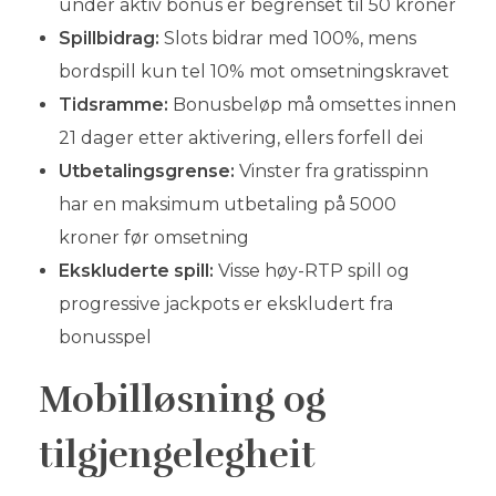
under aktiv bonus er begrenset til 50 kroner
Spillbidrag:
Slots bidrar med 100%, mens
bordspill kun tel 10% mot omsetningskravet
Tidsramme:
Bonusbeløp må omsettes innen
21 dager etter aktivering, ellers forfell dei
Utbetalingsgrense:
Vinster fra gratisspinn
har en maksimum utbetaling på 5000
kroner før omsetning
Ekskluderte spill:
Visse høy-RTP spill og
progressive jackpots er ekskludert fra
bonusspel
Mobilløsning og
tilgjengelegheit