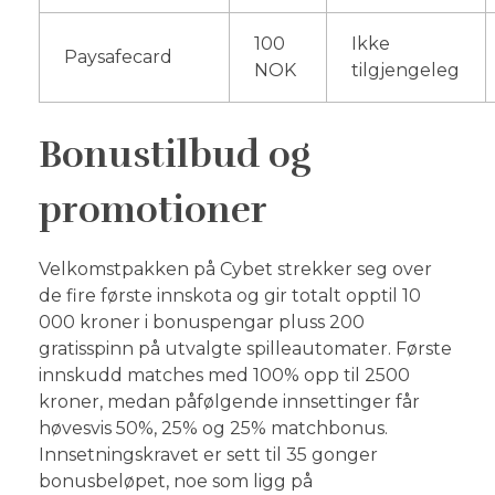
100
Ikke
Paysafecard
NOK
tilgjengeleg
Bonustilbud og
promotioner
Velkomstpakken på Cybet strekker seg over
de fire første innskota og gir totalt opptil 10
000 kroner i bonuspengar pluss 200
gratisspinn på utvalgte spilleautomater. Første
innskudd matches med 100% opp til 2500
kroner, medan påfølgende innsettinger får
høvesvis 50%, 25% og 25% matchbonus.
Innsetningskravet er sett til 35 gonger
bonusbeløpet, noe som ligg på