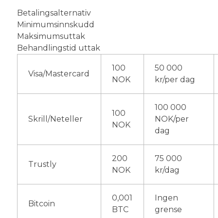
Betalingsalternativ
Minimumsinnskudd
Maksimumsuttak
Behandlingstid uttak
100
50 000
Visa/Mastercard
NOK
kr/per dag
100 000
100
Skrill/Neteller
NOK/per
NOK
dag
200
75 000
Trustly
NOK
kr/dag
0,001
Ingen
Bitcoin
BTC
grense