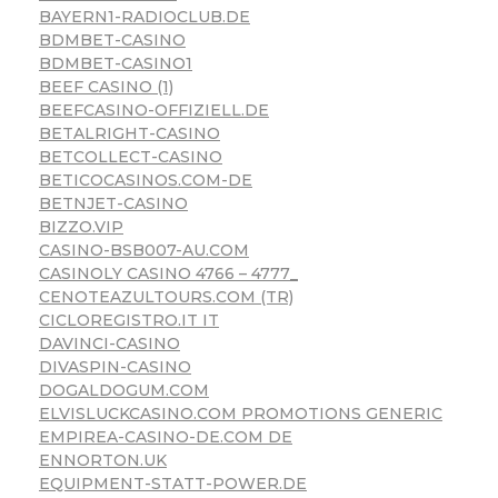
BAYERN1-RADIOCLUB.DE
BDMBET-CASINO
BDMBET-CASINO1
BEEF CASINO (1)
BEEFCASINO-OFFIZIELL.DE
BETALRIGHT-CASINO
BETCOLLECT-CASINO
BETICOCASINOS.COM-DE
BETNJET-CASINO
BIZZO.VIP
CASINO-BSB007-AU.COM
CASINOLY CASINO 4766 – 4777_
CENOTEAZULTOURS.COM (TR)
CICLOREGISTRO.IT IT
DAVINCI-CASINO
DIVASPIN-CASINO
DOGALDOGUM.COM
ELVISLUCKCASINO.COM PROMOTIONS GENERIC
EMPIREA-CASINO-DE.COM DE
ENNORTON.UK
EQUIPMENT-STATT-POWER.DE