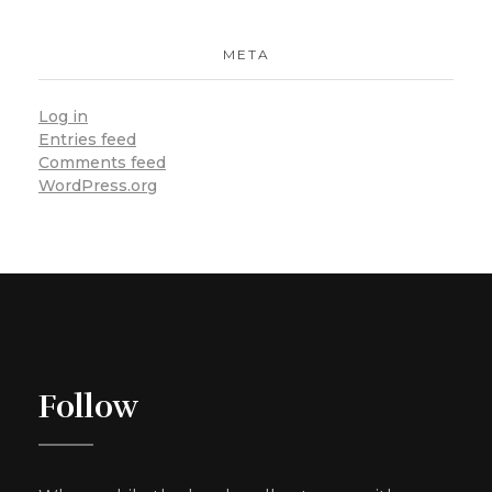
META
Log in
Entries feed
Comments feed
WordPress.org
Follow