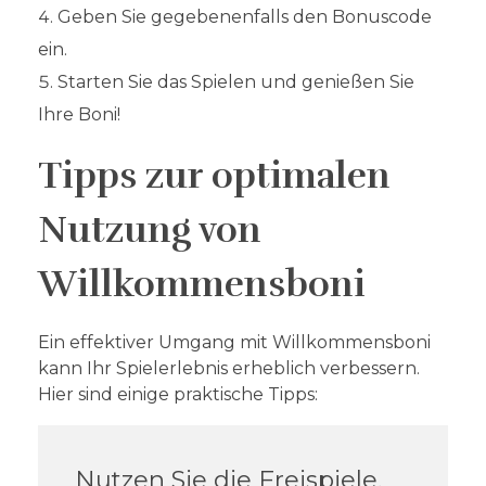
Geben Sie gegebenenfalls den Bonuscode
ein.
Starten Sie das Spielen und genießen Sie
Ihre Boni!
Tipps zur optimalen
Nutzung von
Willkommensboni
Ein effektiver Umgang mit Willkommensboni
kann Ihr Spielerlebnis erheblich verbessern.
Hier sind einige praktische Tipps:
Nutzen Sie die Freispiele,