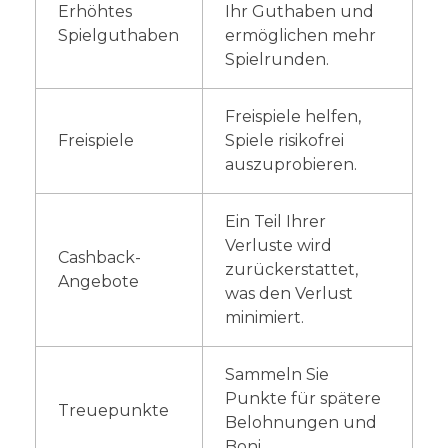
Erhöhtes
Ihr Guthaben und
Spielguthaben
ermöglichen mehr
Spielrunden.
Freispiele helfen,
Freispiele
Spiele risikofrei
auszuprobieren.
Ein Teil Ihrer
Verluste wird
Cashback-
zurückerstattet,
Angebote
was den Verlust
minimiert.
Sammeln Sie
Punkte für spätere
Treuepunkte
Belohnungen und
Boni.