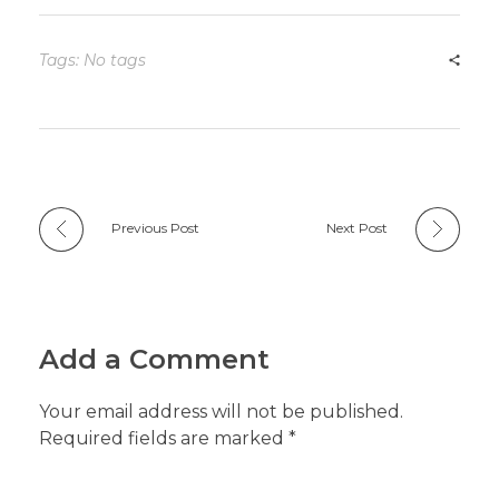
Tags: No tags
Previous Post
Next Post
Add a Comment
Your email address will not be published.
Required fields are marked *