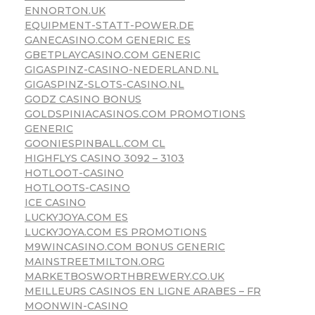
ENNORTON.UK
EQUIPMENT-STATT-POWER.DE
GANECASINO.COM GENERIC ES
GBETPLAYCASINO.COM GENERIC
GIGASPINZ-CASINO-NEDERLAND.NL
GIGASPINZ-SLOTS-CASINO.NL
GODZ CASINO BONUS
GOLDSPINIACASINOS.COM PROMOTIONS
GENERIC
GOONIESPINBALL.COM CL
HIGHFLYS CASINO 3092 – 3103
HOTLOOT-CASINO
HOTLOOTS-CASINO
ICE CASINO
LUCKYJOYA.COM ES
LUCKYJOYA.COM ES PROMOTIONS
M9WINCASINO.COM BONUS GENERIC
MAINSTREETMILTON.ORG
MARKETBOSWORTHBREWERY.CO.UK
MEILLEURS CASINOS EN LIGNE ARABES – FR
MOONWIN-CASINO