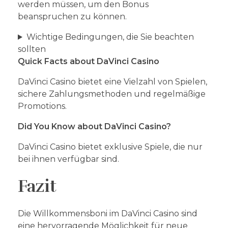
werden müssen, um den Bonus
beanspruchen zu können.
Wichtige Bedingungen, die Sie beachten
sollten
Quick Facts about DaVinci Casino
DaVinci Casino bietet eine Vielzahl von Spielen,
sichere Zahlungsmethoden und regelmäßige
Promotions.
Did You Know about DaVinci Casino?
DaVinci Casino bietet exklusive Spiele, die nur
bei ihnen verfügbar sind.
Fazit
Die Willkommensboni im DaVinci Casino sind
eine hervorragende Möglichkeit für neue