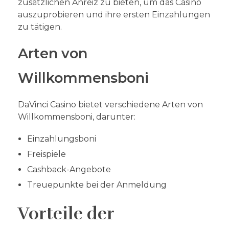
zusätzlichen Anreiz zu bieten, um das Casino
auszuprobieren und ihre ersten Einzahlungen
zu tätigen.
Arten von
Willkommensboni
DaVinci Casino bietet verschiedene Arten von
Willkommensboni, darunter:
Einzahlungsboni
Freispiele
Cashback-Angebote
Treuepunkte bei der Anmeldung
Vorteile der