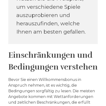
um verschiedene Spiele
auszuprobieren und
herauszufinden, welche
Ihnen am besten gefallen.
Einschränkungen und
Bedingungen verstehen
Bevor Sie einen Willkommensbonus in
Anspruch nehmen, ist es wichtig, die
Bedingungen sorgfältig zu lesen. Die meisten
Angebote kommen mit Wettanforderungen
und zeitlichen Beschränkungen, die erfüllt