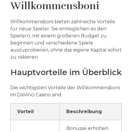
Willkommensboni
Willkommensboni bieten zahlreiche Vorteile
für neue Spieler. Sie ermöglichen es den
Spielern, mit einem größeren Budget zu
beginnen und verschiedene Spiele
auszuprobieren, ohne das eigene Kapital sofort
zu riskieren.
Hauptvorteile im Überblick
Die wichtigsten Vorteile der Willkommensboni
im DaVinci Casino sind:
Vorteil
Beschreibung
Bonusse erhöhen