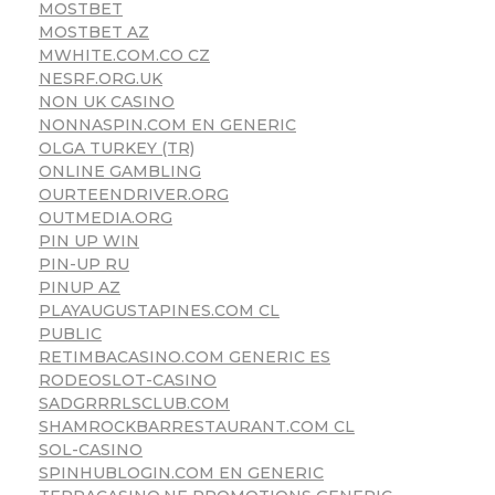
MOSTBET
MOSTBET AZ
MWHITE.COM.CO CZ
NESRF.ORG.UK
NON UK CASINO
NONNASPIN.COM EN GENERIC
OLGA TURKEY (TR)
ONLINE GAMBLING
OURTEENDRIVER.ORG
OUTMEDIA.ORG
PIN UP WIN
PIN-UP RU
PINUP AZ
PLAYAUGUSTAPINES.COM CL
PUBLIC
RETIMBACASINO.COM GENERIC ES
RODEOSLOT-CASINO
SADGRRRLSCLUB.COM
SHAMROCKBARRESTAURANT.COM CL
SOL-CASINO
SPINHUBLOGIN.COM EN GENERIC