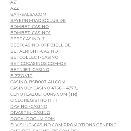
AZ1
AZZ
BAR-SALSA.COM
BAYERN1-RADIOCLUB.DE
BDMBET-CASINO
BDMBET-CASINO1
BEEF CASINO (1)
BEEFCASINO-OFFIZIELL.DE
BETALRIGHT-CASINO
BETCOLLECT-CASINO
BETICOCASINOS.COM-DE
BETNJET-CASINO
BIZZO.VIP
CASINO-BSB007-AU.COM
CASINOLY CASINO 4766 – 4777_
CENOTEAZULTOURS.COM (TR)
CICLOREGISTRO.IT IT
DAVINCI-CASINO
DIVASPIN-CASINO
DOGALDOGUM.COM
ELVISLUCKCASINO.COM PROMOTIONS GENERIC
EMPIREA-CASINO-DE.COM DE