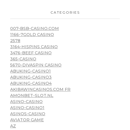
CATEGORIES
007-BSB-CASINO.COM
1166-7GOLD CASINO
2578
3164-HISPINS CASINO
3476-BEEF CASINO
365-CASINO
5670-DIVASPIN CASINO
ABUKING-CASINO1
ABUKING-CASINO3
ABUKING-CASINO4
AKIBAWINCASINOS.COM FR
AMONBET-SLOT.NL
ASINO-CASINO
ASINO-CASINO1
ASINOS-CASINO
AVIATOR GAME
AZ