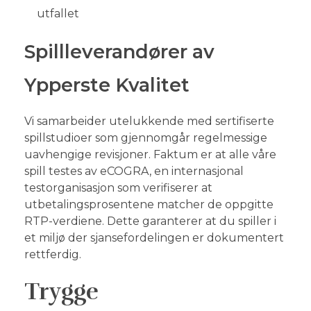
utfallet
Spillleverandører av
Ypperste Kvalitet
Vi samarbeider utelukkende med sertifiserte
spillstudioer som gjennomgår regelmessige
uavhengige revisjoner. Faktum er at alle våre
spill testes av eCOGRA, en internasjonal
testorganisasjon som verifiserer at
utbetalingsprosentene matcher de oppgitte
RTP-verdiene. Dette garanterer at du spiller i
et miljø der sjansefordelingen er dokumentert
rettferdig.
Trygge