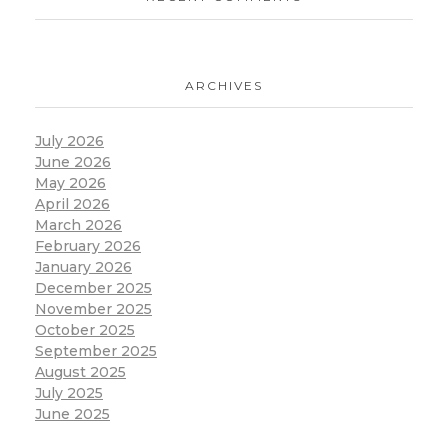
ARCHIVES
July 2026
June 2026
May 2026
April 2026
March 2026
February 2026
January 2026
December 2025
November 2025
October 2025
September 2025
August 2025
July 2025
June 2025