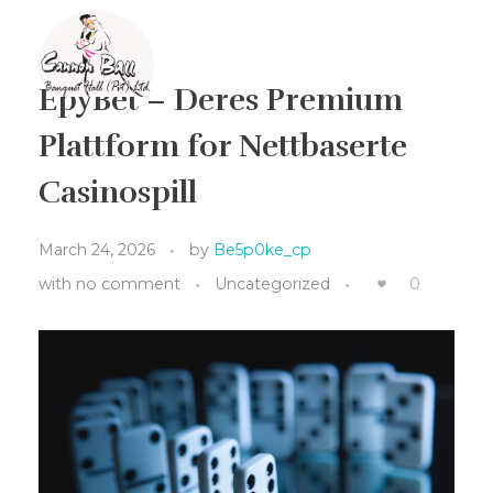
EpyBet – Deres Premium
Cannon Ball Banquet
Banquet Hall in Gampaha
Plattform for Nettbaserte
Casinospill
March 24, 2026
by
Be5p0ke_cp
with
no comment
Uncategorized
0