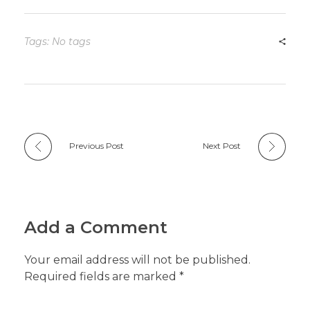
Tags: No tags
Previous Post
Next Post
Add a Comment
Your email address will not be published.
Required fields are marked *