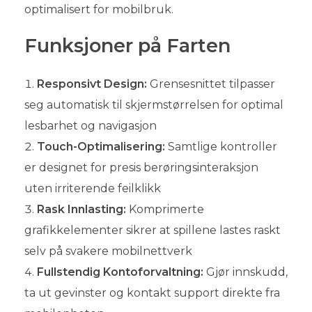
optimalisert for mobilbruk.
Funksjoner på Farten
Responsivt Design:
Grensesnittet tilpasser
seg automatisk til skjermstørrelsen for optimal
lesbarhet og navigasjon
Touch-Optimalisering:
Samtlige kontroller
er designet for presis berøringsinteraksjon
uten irriterende feilklikk
Rask Innlasting:
Komprimerte
grafikkelementer sikrer at spillene lastes raskt
selv på svakere mobilnettverk
Fullstendig Kontoforvaltning:
Gjør innskudd,
ta ut gevinster og kontakt support direkte fra