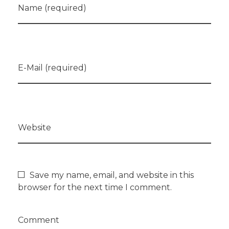
Name (required)
E-Mail (required)
Website
Save my name, email, and website in this
browser for the next time I comment.
Comment