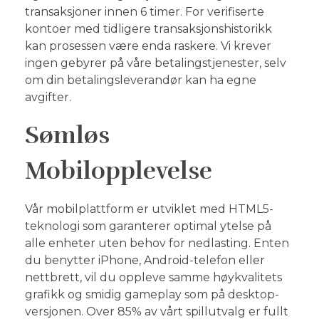
transaksjoner innen 6 timer. For verifiserte
kontoer med tidligere transaksjonshistorikk
kan prosessen være enda raskere. Vi krever
ingen gebyrer på våre betalingstjenester, selv
om din betalingsleverandør kan ha egne
avgifter.
Sømløs
Mobilopplevelse
Vår mobilplattform er utviklet med HTML5-
teknologi som garanterer optimal ytelse på
alle enheter uten behov for nedlasting. Enten
du benytter iPhone, Android-telefon eller
nettbrett, vil du oppleve samme høykvalitets
grafikk og smidig gameplay som på desktop-
versjonen. Over 85% av vårt spillutvalg er fullt