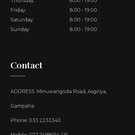
Thursday:
8.00 - 19.00
Friday:
8.00 - 19.00
Saturday:
8.00 - 19.00
Sunday
8.00 - 19.00
Contact
ADDRESS :Minuwangoda Road, Asgiriya,
Gampaha
Phone: 033 2233340
Mobile: 077 7498014 / 15