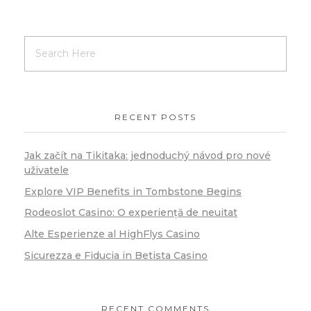
RECENT POSTS
Jak začít na Tikitaka: jednoduchý návod pro nové
uživatele
Explore VIP Benefits in Tombstone Begins
Rodeoslot Casino: O experiență de neuitat
Alte Esperienze al HighFlys Casino
Sicurezza e Fiducia in Betista Casino
RECENT COMMENTS