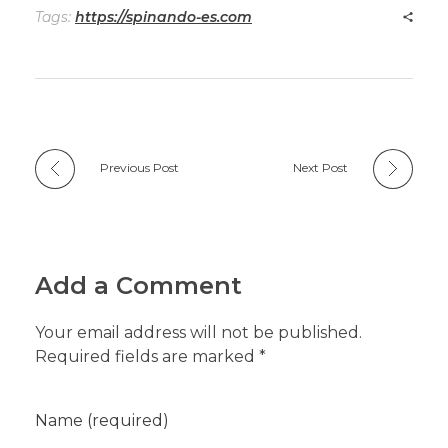
Tags:
https://spinando-es.com
Previous Post
Next Post
Add a Comment
Your email address will not be published.
Required fields are marked *
Name (required)