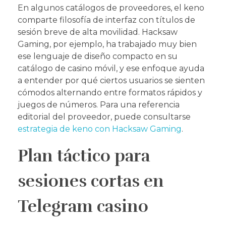
En algunos catálogos de proveedores, el keno
comparte filosofía de interfaz con títulos de
sesión breve de alta movilidad. Hacksaw
Gaming, por ejemplo, ha trabajado muy bien
ese lenguaje de diseño compacto en su
catálogo de casino móvil, y ese enfoque ayuda
a entender por qué ciertos usuarios se sienten
cómodos alternando entre formatos rápidos y
juegos de números. Para una referencia
editorial del proveedor, puede consultarse
estrategia de keno con Hacksaw Gaming
.
Plan táctico para
sesiones cortas en
Telegram casino