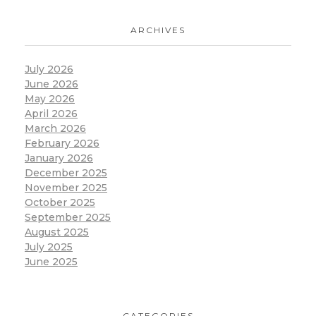
ARCHIVES
July 2026
June 2026
May 2026
April 2026
March 2026
February 2026
January 2026
December 2025
November 2025
October 2025
September 2025
August 2025
July 2025
June 2025
CATEGORIES