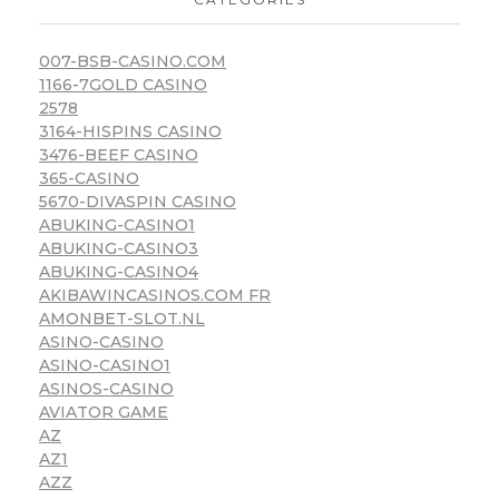
007-BSB-CASINO.COM
1166-7GOLD CASINO
2578
3164-HISPINS CASINO
3476-BEEF CASINO
365-CASINO
5670-DIVASPIN CASINO
ABUKING-CASINO1
ABUKING-CASINO3
ABUKING-CASINO4
AKIBAWINCASINOS.COM FR
AMONBET-SLOT.NL
ASINO-CASINO
ASINO-CASINO1
ASINOS-CASINO
AVIATOR GAME
AZ
AZ1
AZZ