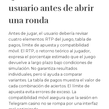
usuario antes de abrir
una ronda
Antes de jugar, el usuario debería revisar
cuatro elementos: RTP del juego, tabla de
pagos, límite de apuesta y compatibilidad
móvil. El RTP, o retorno teórico al jugador,
expresa el porcentaje estimado que el juego
devuelve a largo plazo bajo condiciones de
simulación. No garantiza resultados
individuales, pero sí ayuda a comparar
variantes. La tabla de pagos muestra el valor de
cada combinación de aciertos. El límite de
apuesta evita errores de exceso. La
compatibilidad móvil asegura que la sesión en
Telegram casino no se rompa por una interfaz