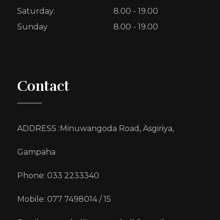
Saturday:
8.00 - 19.00
Sunday
8.00 - 19.00
Contact
ADDRESS :Minuwangoda Road, Asgiriya,
Gampaha
Phone: 033 2233340
Mobile: 077 7498014 / 15