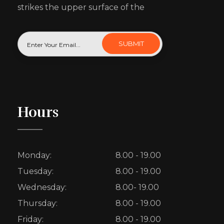
strikes the upper surface of the
Hours
Monday:
8.00 - 19.00
Tuesday:
8.00 - 19.00
Wednesday:
8.00- 19.00
Thursday:
8.00 - 19.00
Friday:
8.00 - 19.00