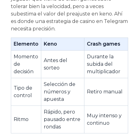
tolerar bien la velocidad, pero a veces
subestima el valor del preajuste en keno. Ahí
es donde una estrategia de casino en Telegram
necesita precisión.
Elemento
Keno
Crash games
Momento
Durante la
Antes del
de
subida del
sorteo
decisión
multiplicador
Selección de
Tipo de
números y
Retiro manual
control
apuesta
Rápido, pero
Muy intenso y
Ritmo
pausado entre
continuo
rondas