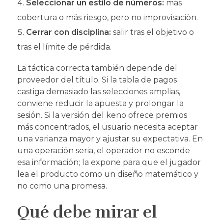
Seleccionar un estilo de números:
más
cobertura o más riesgo, pero no improvisación.
Cerrar con disciplina:
salir tras el objetivo o
tras el límite de pérdida.
La táctica correcta también depende del
proveedor del título. Si la tabla de pagos
castiga demasiado las selecciones amplias,
conviene reducir la apuesta y prolongar la
sesión. Si la versión del keno ofrece premios
más concentrados, el usuario necesita aceptar
una varianza mayor y ajustar su expectativa. En
una operación seria, el operador no esconde
esa información; la expone para que el jugador
lea el producto como un diseño matemático y
no como una promesa.
Qué debe mirar el