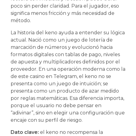
poco sin perder claridad. Para el jugador, eso
significa menos fricción y más necesidad de
método.
La historia del keno ayuda a entender su lógica
actual. Nació como un juego de lotería de
marcación de números y evolucionó hacia
formatos digitales con tablas de pago, niveles
de apuesta y multiplicadores definidos por el
proveedor. En una operación moderna como la
de este casino en Telegram, el keno no se
presenta como un juego de intuición; se
presenta como un producto de azar medido
por reglas matemáticas. Esa diferencia importa,
porque el usuario no debe pensar en
“adivinar”, sino en elegir una configuración que
encaje con su perfil de riesgo.
Dato clave:
el keno no recompensa la