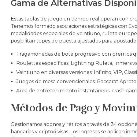
Gama de Alternativas Disponi
Estas tablas de juego en tiempo real operan con cr
Tenemos formado asociaciones estratégicas con Evo
modalidades especiales de veintiuno, ruleta europea
posibilitan topes de puesta ajustados para apostador
Tragamonedas de bote progresivo con premios qu
Roulettes específicas: Lightning Ruleta, Inmersi
Veintiuno en diversas versiones: Infinito, VIP, Clas
Juegos de mesa convencionales: Baccarat Apreta
Área de entretenimiento instantáneos: crash game
Métodos de Pago y Movim
Gestionamos abonos y retiros a través de 34 opcione
bancarias y criptodivisas. Los ingresos se aplican i