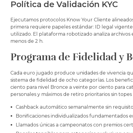
Política de Validación KYC
Ejecutamos protocolos Know Your Cliente alineados
primera requiere papeles estándar: ID legal vigente
utilizado. El plataforma robotizado analiza archivo
menos de 2 h.
Programa de Fidelidad y B
Cada euro jugado produce unidades de vivencia qu
sistema de fidelidad de ocho categorías. Los benefi
ciento para nivel Bronce a veinte por ciento para 
personales y máximos de retiro prioritarios sin topes 
Cashback automático semanalmente sin requisitos
Bonificaciones individualizados fundamentados en
Llamados únicas a campeonatos con premios cert