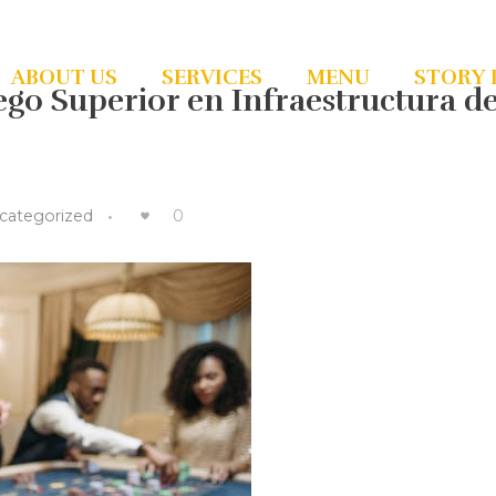
ABOUT US
SERVICES
MENU
STORY
ego Superior en Infraestructura d
categorized
0