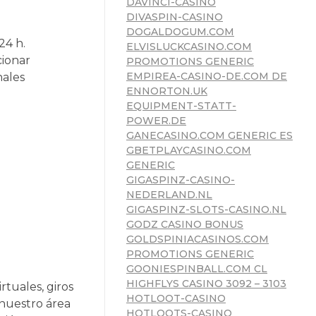
DAVINCI-CASINO
DIVASPIN-CASINO
DOGALDOGUM.COM
24 h.
ELVISLUCKCASINO.COM
cionar
PROMOTIONS GENERIC
EMPIREA-CASINO-DE.COM DE
nales
ENNORTON.UK
EQUIPMENT-STATT-
POWER.DE
GANECASINO.COM GENERIC ES
GBETPLAYCASINO.COM
GENERIC
GIGASPINZ-CASINO-
NEDERLAND.NL
GIGASPINZ-SLOTS-CASINO.NL
GODZ CASINO BONUS
GOLDSPINIACASINOS.COM
PROMOTIONS GENERIC
GOONIESPINBALL.COM CL
HIGHFLYS CASINO 3092 – 3103
tuales, giros
HOTLOOT-CASINO
 nuestro área
HOTLOOTS-CASINO