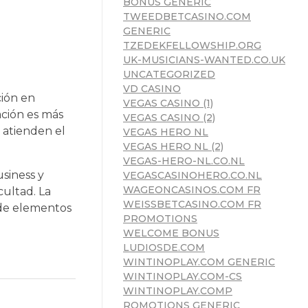
BONUS GENERIC
TWEEDBETCASINO.COM
GENERIC
TZEDEKFELLOWSHIP.ORG
UK-MUSICIANS-WANTED.CO.UK
UNCATEGORIZED
VD CASINO
ción en
VEGAS CASINO (1)
ación es más
VEGAS CASINO (2)
 atienden el
VEGAS HERO NL
VEGAS HERO NL (2)
VEGAS-HERO-NL.CO.NL
siness y
VEGASCASINOHERO.CO.NL
WAGEONCASINOS.COM FR
cultad. La
WEISSBETCASINO.COM FR
de elementos
PROMOTIONS
WELCOME BONUS
LUDIOSDE.COM
WINTINOPLAY.COM GENERIC
WINTINOPLAY.COM-CS
WINTINOPLAY.COMP
ROMOTIONS GENERIC