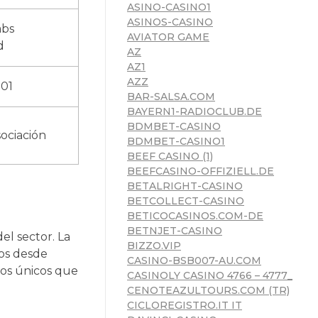
ASINO-CASINO1
ASINOS-CASINO
abs
AVIATOR GAME
d
AZ
AZ1
AZZ
001
BAR-SALSA.COM
BAYERN1-RADIOCLUB.DE
BDMBET-CASINO
ociación
BDMBET-CASINO1
BEEF CASINO (1)
BEEFCASINO-OFFIZIELL.DE
BETALRIGHT-CASINO
BETCOLLECT-CASINO
BETICOCASINOS.COM-DE
BETNJET-CASINO
el sector. La
BIZZO.VIP
dos desde
CASINO-BSB007-AU.COM
tos únicos que
CASINOLY CASINO 4766 – 4777_
CENOTEAZULTOURS.COM (TR)
CICLOREGISTRO.IT IT