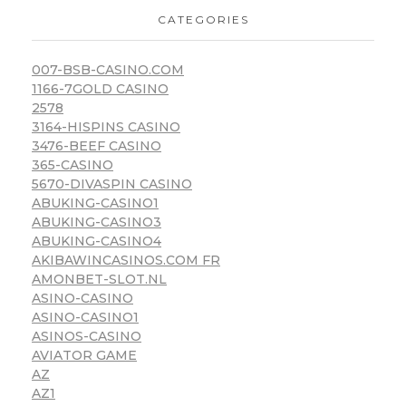
CATEGORIES
007-BSB-CASINO.COM
1166-7GOLD CASINO
2578
3164-HISPINS CASINO
3476-BEEF CASINO
365-CASINO
5670-DIVASPIN CASINO
ABUKING-CASINO1
ABUKING-CASINO3
ABUKING-CASINO4
AKIBAWINCASINOS.COM FR
AMONBET-SLOT.NL
ASINO-CASINO
ASINO-CASINO1
ASINOS-CASINO
AVIATOR GAME
AZ
AZ1