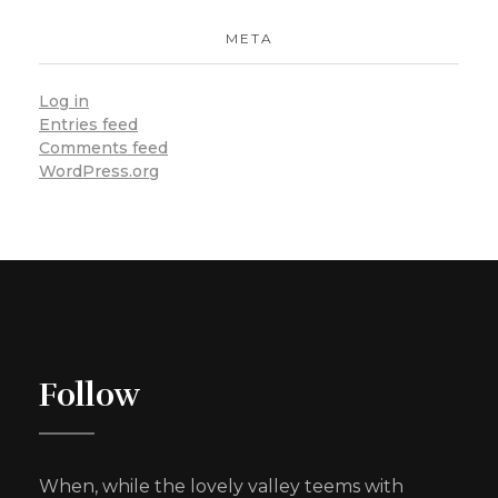
META
Log in
Entries feed
Comments feed
WordPress.org
Follow
When, while the lovely valley teems with