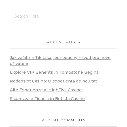
RECENT POSTS
Jak začít na Tikitaka: jednoduchý návod pro nové
uživatele
Explore VIP Benefits in Tombstone Begins
Rodeoslot Casino: O experiență de neuitat
Alte Esperienze al HighFlys Casino
Sicurezza e Fiducia in Betista Casino
RECENT COMMENTS