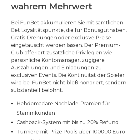
wahrem Mehrwert
Bei FunBet akkumulieren Sie mit sämtlichen
Bet Loyalitätspunkte, die für Bonusguthaben,
Gratis-Drehungen oder exclusive Preise
eingetauscht werden lassen. Der Premium-
Club offeriert zusätzliche Privilegien wie
persönliche Kontomanager, zügigere
Auszahlungen und Einladungen zu
exclusiven Events. Die Kontinuität der Spieler
wird bei FunBet nicht bloß honoriert, sondern
substantiell belohnt.
Hebdomadäre Nachlade-Prämien für
Stammkunden
Cashback-System mit bis zu 20% Refund
Turniere mit Prize Pools über 100000 Euro