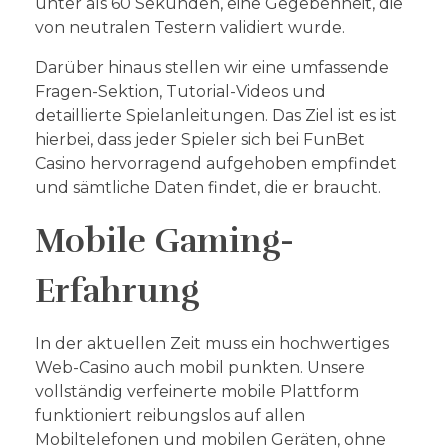
unter als 60 Sekunden, eine Gegebenheit, die
von neutralen Testern validiert wurde.
Darüber hinaus stellen wir eine umfassende
Fragen-Sektion, Tutorial-Videos und
detaillierte Spielanleitungen. Das Ziel ist es ist
hierbei, dass jeder Spieler sich bei FunBet
Casino hervorragend aufgehoben empfindet
und sämtliche Daten findet, die er braucht.
Mobile Gaming-
Erfahrung
In der aktuellen Zeit muss ein hochwertiges
Web-Casino auch mobil punkten. Unsere
vollständig verfeinerte mobile Plattform
funktioniert reibungslos auf allen
Mobiltelefonen und mobilen Geräten, ohne