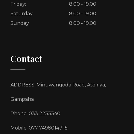
Friday:
8.00 - 19.00
Saturday:
8.00 - 19.00
Sunday
8.00 - 19.00
Contact
ADDRESS :Minuwangoda Road, Asgiriya,
Gampaha
Phone: 033 2233340
Mobile: 077 7498014 / 15