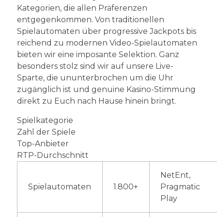
Kategorien, die allen Präferenzen
entgegenkommen. Von traditionellen
Spielautomaten über progressive Jackpots bis
reichend zu modernen Video-Spielautomaten
bieten wir eine imposante Selektion. Ganz
besonders stolz sind wir auf unsere Live-
Sparte, die ununterbrochen um die Uhr
zugänglich ist und genuine Kasino-Stimmung
direkt zu Euch nach Hause hinein bringt.
Spielkategorie
Zahl der Spiele
Top-Anbieter
RTP-Durchschnitt
NetEnt,
Spielautomaten
1.800+
Pragmatic
Play