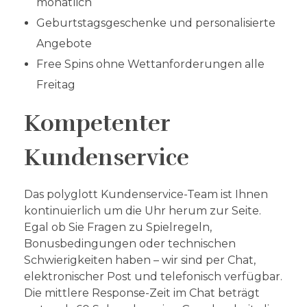
monatlich
Geburtstagsgeschenke und personalisierte
Angebote
Free Spins ohne Wettanforderungen alle
Freitag
Kompetenter
Kundenservice
Das polyglott Kundenservice-Team ist Ihnen
kontinuierlich um die Uhr herum zur Seite.
Egal ob Sie Fragen zu Spielregeln,
Bonusbedingungen oder technischen
Schwierigkeiten haben – wir sind per Chat,
elektronischer Post und telefonisch verfügbar.
Die mittlere Response-Zeit im Chat beträgt