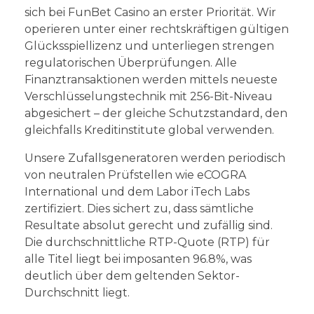
sich bei FunBet Casino an erster Priorität. Wir
operieren unter einer rechtskräftigen gültigen
Glücksspiellizenz und unterliegen strengen
regulatorischen Überprüfungen. Alle
Finanztransaktionen werden mittels neueste
Verschlüsselungstechnik mit 256-Bit-Niveau
abgesichert – der gleiche Schutzstandard, den
gleichfalls Kreditinstitute global verwenden.
Unsere Zufallsgeneratoren werden periodisch
von neutralen Prüfstellen wie eCOGRA
International und dem Labor iTech Labs
zertifiziert. Dies sichert zu, dass sämtliche
Resultate absolut gerecht und zufällig sind.
Die durchschnittliche RTP-Quote (RTP) für
alle Titel liegt bei imposanten 96.8%, was
deutlich über dem geltenden Sektor-
Durchschnitt liegt.