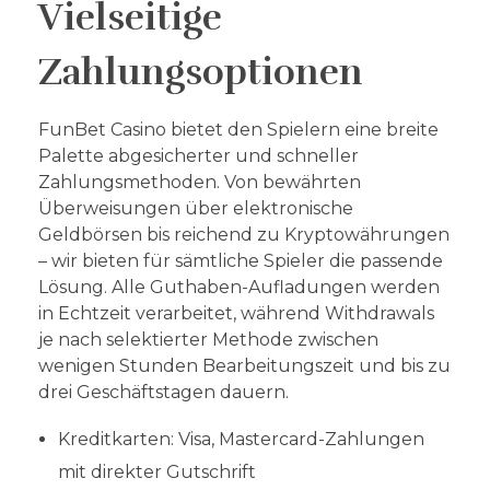
Vielseitige
Zahlungsoptionen
FunBet Casino bietet den Spielern eine breite
Palette abgesicherter und schneller
Zahlungsmethoden. Von bewährten
Überweisungen über elektronische
Geldbörsen bis reichend zu Kryptowährungen
– wir bieten für sämtliche Spieler die passende
Lösung. Alle Guthaben-Aufladungen werden
in Echtzeit verarbeitet, während Withdrawals
je nach selektierter Methode zwischen
wenigen Stunden Bearbeitungszeit und bis zu
drei Geschäftstagen dauern.
Kreditkarten: Visa, Mastercard-Zahlungen
mit direkter Gutschrift