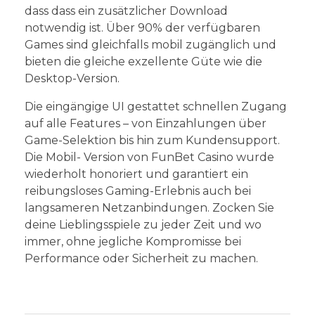
dass dass ein zusätzlicher Download
notwendig ist. Über 90% der verfügbaren
Games sind gleichfalls mobil zugänglich und
bieten die gleiche exzellente Güte wie die
Desktop-Version.
Die eingängige UI gestattet schnellen Zugang
auf alle Features – von Einzahlungen über
Game-Selektion bis hin zum Kundensupport.
Die Mobil- Version von FunBet Casino wurde
wiederholt honoriert und garantiert ein
reibungsloses Gaming-Erlebnis auch bei
langsameren Netzanbindungen. Zocken Sie
deine Lieblingsspiele zu jeder Zeit und wo
immer, ohne jegliche Kompromisse bei
Performance oder Sicherheit zu machen.