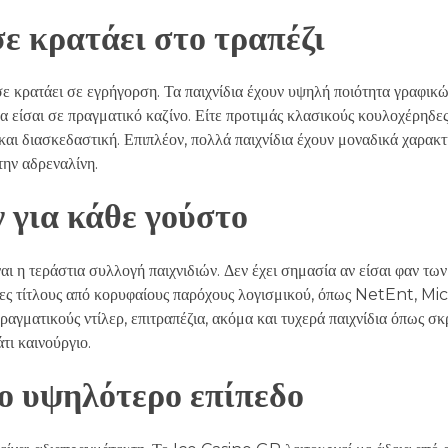
ε κρατάει στο τραπέζι
κρατάει σε εγρήγορση. Τα παιχνίδια έχουν υψηλή ποιότητα γραφικώ
 είσαι σε πραγματικό καζίνο. Είτε προτιμάς κλασικούς κουλοχέρηδες,
 και διασκεδαστική. Επιπλέον, πολλά παιχνίδια έχουν μοναδικά χαρακτ
ην αδρεναλίνη.
 για κάθε γούστο
 η τεράστια συλλογή παιχνιδιών. Δεν έχει σημασία αν είσαι φαν τω
άδες τίτλους από κορυφαίους παρόχους λογισμικού, όπως NetEnt, 
γματικούς ντίλερ, επιτραπέζια, ακόμα και τυχερά παιχνίδια όπως σκρ
τι καινούργιο.
το υψηλότερο επίπεδο