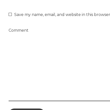
Save my name, email, and website in this browse
Comment