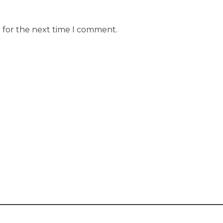
r for the next time I comment.