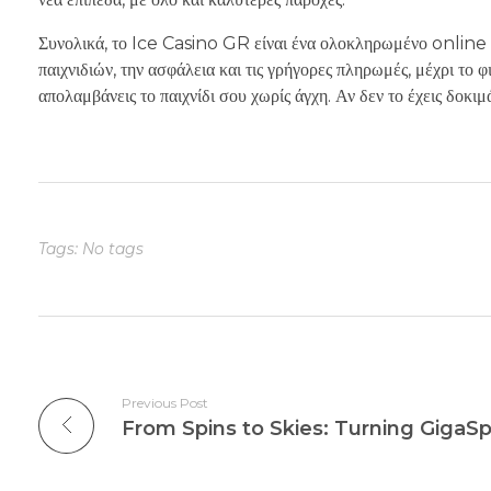
Συνολικά, το Ice Casino GR είναι ένα ολοκληρωμένο online κα
παιχνιδιών, την ασφάλεια και τις γρήγορες πληρωμές, μέχρι το φ
απολαμβάνεις το παιχνίδι σου χωρίς άγχη. Αν δεν το έχεις δοκι
Tags: No tags
Previous Post