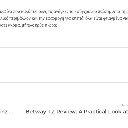
ζίνο που καλύπτει όλες τις ανάγκες του σύγχρονου παίκτη. Από τη μ
ιλικό περιβάλλον και την εφαρμογή για κινητά, όλα είναι φτιαγμένα γι
μάσει ακόμα, μήπως ήρθε η ώρα;
Nex
From Spins to Skies: Turning GigaSpinz NZ Wins into Unforgettable Travel