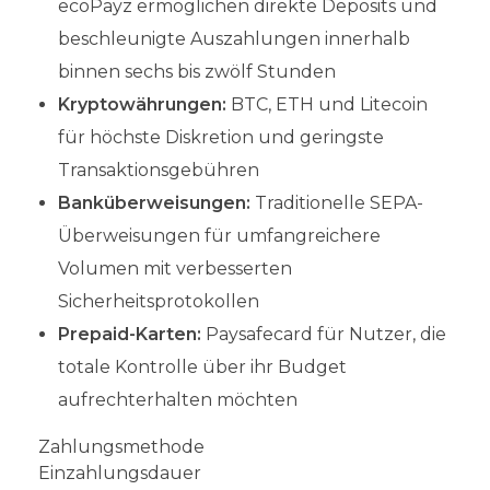
ecoPayz ermöglichen direkte Deposits und
beschleunigte Auszahlungen innerhalb
binnen sechs bis zwölf Stunden
Kryptowährungen:
BTC, ETH und Litecoin
für höchste Diskretion und geringste
Transaktionsgebühren
Banküberweisungen:
Traditionelle SEPA-
Überweisungen für umfangreichere
Volumen mit verbesserten
Sicherheitsprotokollen
Prepaid-Karten:
Paysafecard für Nutzer, die
totale Kontrolle über ihr Budget
aufrechterhalten möchten
Zahlungsmethode
Einzahlungsdauer