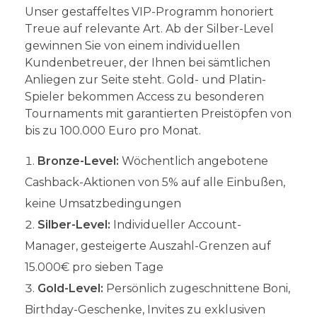
Unser gestaffeltes VIP-Programm honoriert
Treue auf relevante Art. Ab der Silber-Level
gewinnen Sie von einem individuellen
Kundenbetreuer, der Ihnen bei sämtlichen
Anliegen zur Seite steht. Gold- und Platin-
Spieler bekommen Access zu besonderen
Tournaments mit garantierten Preistöpfen von
bis zu 100.000 Euro pro Monat.
Bronze-Level:
Wöchentlich angebotene
Cashback-Aktionen von 5% auf alle Einbußen,
keine Umsatzbedingungen
Silber-Level:
Individueller Account-
Manager, gesteigerte Auszahl-Grenzen auf
15.000€ pro sieben Tage
Gold-Level:
Persönlich zugeschnittene Boni,
Birthday-Geschenke, Invites zu exklusiven