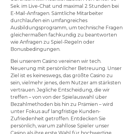
Sek. im Live-Chat und maximal 2 Stunden bei
E-Mail-Anfragen. Sämtliche Mitarbeiter
durchlaufen ein umfangreiches
Ausbildungsprogramm, um technische Fragen
gleichermaßen fachkundig zu beantworten
wie Anfragen zu Spiel-Regeln oder
Bonusbedingungen.
Bei unserem Casino vereinen wir tech.
Neuerung mit persönlicher Betreuung. Unser
Ziel ist es keineswegs, das größte Casino zu
sein, vielmehr jenes, dem Nutzer am stärksten
vertrauen. Jegliche Entscheidung, die wir
treffen – von von der Spielauswahl über
Bezahlmethoden bis hin zu Prämien – wird
unter Fokus auf langfristige Kunden-
Zufriedenheit getroffen. Entdecken Sie
persönlich, warum zahllose Spieler unser
Casino als ihre erste Wahl für hochwertige