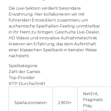
Die Live-Sektion verdient besondere
Erwähnung: Hier kollaborieren wir mit
führenden Entwicklern zusammen, um
authentische Spielhallen-Feeling unmittelbar
in Ihr Heim zu bringen. Geschulte Live-Dealer,
HD Videos und innovative Aufnahmetechnik
kreieren ein Erfahrung, das dem Aufenthalt
einer klassischen Spielbank in keinster Weise
nachsteht.
Spielkategorie
Zahl der Games
Top-Provider
RTP-Durchschnitt
NetEnt,
Pragmatic
Spielautomaten
2.800+
Play,