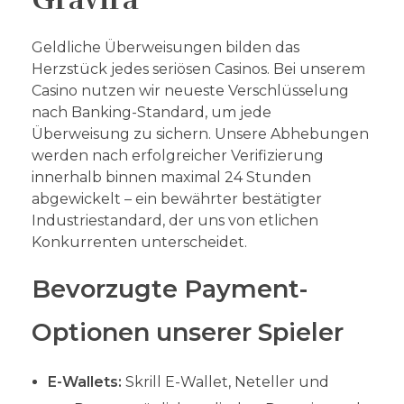
Geldliche Überweisungen bilden das
Herzstück jedes seriösen Casinos. Bei unserem
Casino nutzen wir neueste Verschlüsselung
nach Banking-Standard, um jede
Überweisung zu sichern. Unsere Abhebungen
werden nach erfolgreicher Verifizierung
innerhalb binnen maximal 24 Stunden
abgewickelt – ein bewährter bestätigter
Industriestandard, der uns von etlichen
Konkurrenten unterscheidet.
Bevorzugte Payment-
Optionen unserer Spieler
E-Wallets:
Skrill E-Wallet, Neteller und