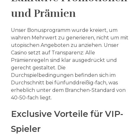
und Prämien
Unser Bonusprogramm wurde kreiert, um
wahren Mehrwert zu generieren, nicht um mit
utopischen Angeboten zu anziehen. Unser
Casino setzt auf Transparenz: Alle
Prämienregeln sind klar ausgedrückt und
gerecht gestaltet. Die
Durchspielbedingungen befinden sich im
Durchschnitt bei fünfunddreißig-fach, was
erheblich unter dem Branchen-Standard von
40-50-fach liegt.
Exclusive Vorteile für VIP-
Spieler