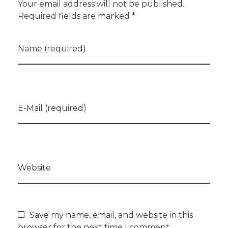
Your email address will not be published.
Required fields are marked *
Name (required)
E-Mail (required)
Website
Save my name, email, and website in this
browser for the next time I comment.