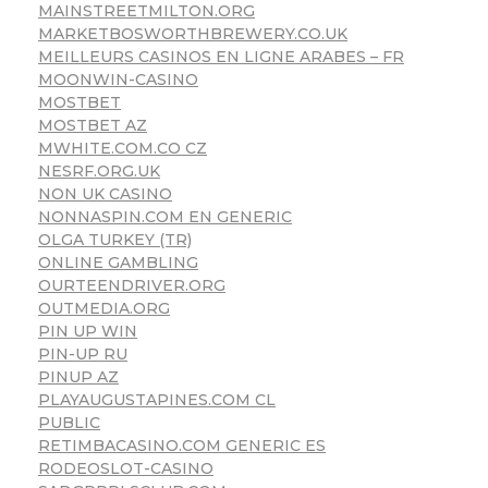
MAINSTREETMILTON.ORG
MARKETBOSWORTHBREWERY.CO.UK
MEILLEURS CASINOS EN LIGNE ARABES – FR
MOONWIN-CASINO
MOSTBET
MOSTBET AZ
MWHITE.COM.CO CZ
NESRF.ORG.UK
NON UK CASINO
NONNASPIN.COM EN GENERIC
OLGA TURKEY (TR)
ONLINE GAMBLING
OURTEENDRIVER.ORG
OUTMEDIA.ORG
PIN UP WIN
PIN-UP RU
PINUP AZ
PLAYAUGUSTAPINES.COM CL
PUBLIC
RETIMBACASINO.COM GENERIC ES
RODEOSLOT-CASINO