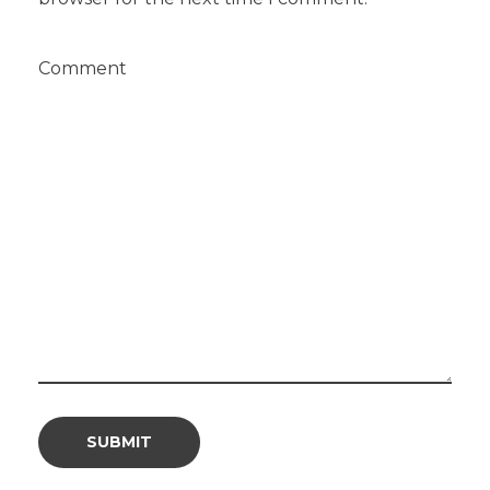
Comment