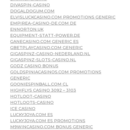
DIVASPIN-CASINO
DOGALDOGUM.COM
ELVISLUCKCASINO.COM PROMOTIONS GENERIC
EMPIREA-CASINO-DE.COM DE
ENNORTON.UK
EQUIPMENT-STATT-POWER.DE
GANECASINO.COM GENERIC ES
GBETPLAYCASINO.COM GENERIC
GIGASPINZ-CASINO-NEDERLAND.NL
GIGASPINZ-SLOTS-CASINO.NL
GODZ CASINO BONUS
GOLDSPINIACASINOS.COM PROMOTIONS
GENERIC
GOONIESPINBALL.COM CL
HIGHFLYS CASINO 3092 – 3103
HOTLOOT-CASINO
HOTLOOTS-CASINO
ICE CASINO
LUCKYJOYA.COM ES
LUCKYJOYA.COM ES PROMOTIONS
M9WINCASINO.COM BONUS GENERIC