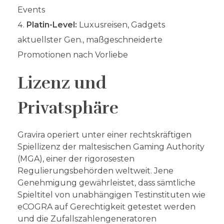
Events
Platin-Level:
Luxusreisen, Gadgets
aktuellster Gen., maßgeschneiderte
Promotionen nach Vorliebe
Lizenz und
Privatsphäre
Gravira operiert unter einer rechtskräftigen
Spiellizenz der maltesischen Gaming Authority
(MGA), einer der rigorosesten
Regulierungsbehörden weltweit. Jene
Genehmigung gewährleistet, dass sämtliche
Spieltitel von unabhängigen Testinstituten wie
eCOGRA auf Gerechtigkeit getestet werden
und die Zufallszahlengeneratoren