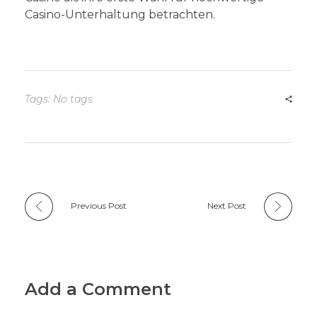
Casino-Unterhaltung betrachten.
Tags: No tags
Previous Post
Next Post
Add a Comment