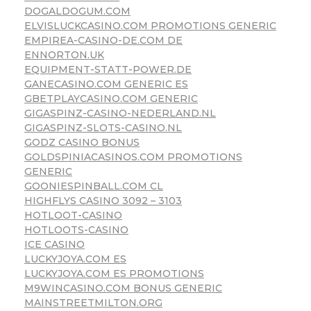
DOGALDOGUM.COM
ELVISLUCKCASINO.COM PROMOTIONS GENERIC
EMPIREA-CASINO-DE.COM DE
ENNORTON.UK
EQUIPMENT-STATT-POWER.DE
GANECASINO.COM GENERIC ES
GBETPLAYCASINO.COM GENERIC
GIGASPINZ-CASINO-NEDERLAND.NL
GIGASPINZ-SLOTS-CASINO.NL
GODZ CASINO BONUS
GOLDSPINIACASINOS.COM PROMOTIONS
GENERIC
GOONIESPINBALL.COM CL
HIGHFLYS CASINO 3092 – 3103
HOTLOOT-CASINO
HOTLOOTS-CASINO
ICE CASINO
LUCKYJOYA.COM ES
LUCKYJOYA.COM ES PROMOTIONS
M9WINCASINO.COM BONUS GENERIC
MAINSTREETMILTON.ORG