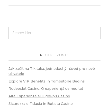
RECENT POSTS
Jak začít na Tikitaka: jednoduchý návod pro nové
uživatele
Explore VIP Benefits in Tombstone Begins
Rodeoslot Casino: O experiență de neuitat
Alte Esperienze al HighFlys Casino
Sicurezza e Fiducia in Betista Casino