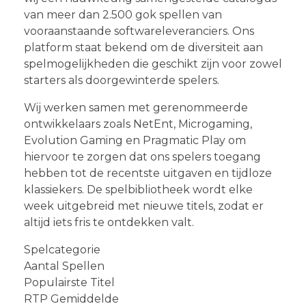
van meer dan 2.500 gok spellen van
vooraanstaande softwareleveranciers. Ons
platform staat bekend om de diversiteit aan
spelmogelijkheden die geschikt zijn voor zowel
starters als doorgewinterde spelers.
Wij werken samen met gerenommeerde
ontwikkelaars zoals NetEnt, Microgaming,
Evolution Gaming en Pragmatic Play om
hiervoor te zorgen dat ons spelers toegang
hebben tot de recentste uitgaven en tijdloze
klassiekers. De spelbibliotheek wordt elke
week uitgebreid met nieuwe titels, zodat er
altijd iets fris te ontdekken valt.
Spelcategorie
Aantal Spellen
Populairste Titel
RTP Gemiddelde