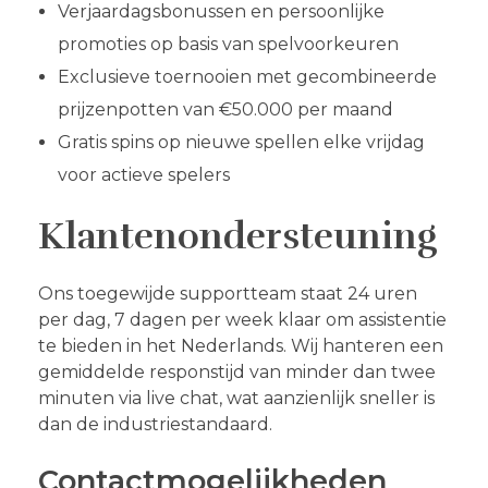
Verjaardagsbonussen en persoonlijke
promoties op basis van spelvoorkeuren
Exclusieve toernooien met gecombineerde
prijzenpotten van €50.000 per maand
Gratis spins op nieuwe spellen elke vrijdag
voor actieve spelers
Klantenondersteuning
Ons toegewijde supportteam staat 24 uren
per dag, 7 dagen per week klaar om assistentie
te bieden in het Nederlands. Wij hanteren een
gemiddelde responstijd van minder dan twee
minuten via live chat, wat aanzienlijk sneller is
dan de industriestandaard.
Contactmogelijkheden