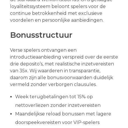
loyaliteitssysteem beloont spelers voor de
continue betrokkenheid met exclusieve
voordelen en persoonlijke aanbiedingen.
Bonusstructuur
Verse spelers ontvangen een
introductieaanbieding verspreid over de eerste
drie deposito’s, met realistische inzetvereisten
van 35x. Wij waarderen in transparantie,
daarom zijn alle bonusvoorwaarden duidelijk
vermeld zonder verborgen clausules.
Week terugbetalingen tot 15% op
nettoverliezen zonder inzetvereisten
Maandelijkse reload bonussen met lagere
doorspeekvereisten voor VIP-spelers