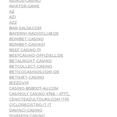
ASINOS-CASINO
AVIATOR GAME
AZ
AZ1
AZZ
BAR-SALSA.COM
BAYERN1-RADIOCLUB.DE
BDMBET-CASINO
BDMBET-CASINO1
BEEF CASINO (1)
BEEFCASINO-OFFIZIELL.DE
BETALRIGHT-CASINO
BETCOLLECT-CASINO
BETICOCASINOS.COM-DE
BETNJET-CASINO
BIZZO.VIP
CASINO-BSB007-AU.COM
CASINOLY CASINO 4766 – 4777_
CENOTEAZULTOURS.COM (TR)
CICLOREGISTRO.IT IT
DAVINCI-CASINO
DIVASPIN-CASINO