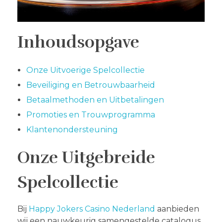
Inhoudsopgave
Onze Uitvoerige Spelcollectie
Beveiliging en Betrouwbaarheid
Betaalmethoden en Uitbetalingen
Promoties en Trouwprogramma
Klantenondersteuning
Onze Uitgebreide
Spelcollectie
Bij
Happy Jokers Casino Nederland
aanbieden
wij een nauwkeurig samengestelde catalogus