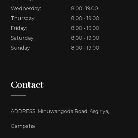
Wednesday:
8.00- 19.00
Thursday:
8.00 - 19.00
Friday:
8.00 - 19.00
Saturday:
8.00 - 19.00
Sunday
8.00 - 19.00
Contact
ADDRESS :Minuwangoda Road, Asgiriya,
Gampaha