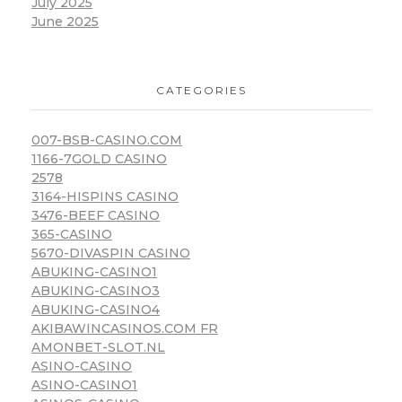
July 2025
June 2025
CATEGORIES
007-BSB-CASINO.COM
1166-7GOLD CASINO
2578
3164-HISPINS CASINO
3476-BEEF CASINO
365-CASINO
5670-DIVASPIN CASINO
ABUKING-CASINO1
ABUKING-CASINO3
ABUKING-CASINO4
AKIBAWINCASINOS.COM FR
AMONBET-SLOT.NL
ASINO-CASINO
ASINO-CASINO1