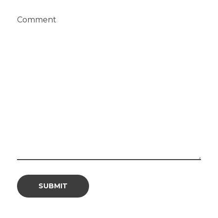
Comment