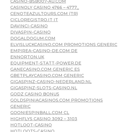
CASINO-BSB007-AU.COM
CASINOLY CASINO 4766 – 4777_
CENOTEAZULTOURS.COM (TR)
CICLOREGISTRO.IT IT
DAVINCI-CASINO
DIVASPIN-CASINO
DOGALDOGUM.COM
ELVISLUCKCASINO.COM PROMOTIONS GENERIC
EMPIREA-CASINO-DE.COM DE
ENNORTON.UK
EQUIPMENT-STATT-POWER.DE
GANECASINO.COM GENERIC ES
GBETPLAYCASINO.COM GENERIC
GIGASPINZ-CASINO-NEDERLAND.NL
GIGASPINZ-SLOTS-CASINO.NL
GODZ CASINO BONUS
GOLDSPINIACASINOS.COM PROMOTIONS
GENERIC
GOONIESPINBALL.COM CL
HIGHFLYS CASINO 3092 – 3103
HOTLOOT-CASINO
HOTLOOTS-CASINO