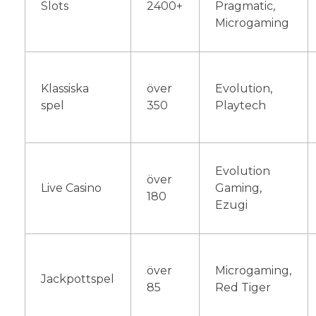
Slots
2400+
Pragmatic,
Microgaming
Klassiska
över
Evolution,
spel
350
Playtech
Evolution
över
Live Casino
Gaming,
180
Ezugi
över
Microgaming,
Jackpottspel
85
Red Tiger