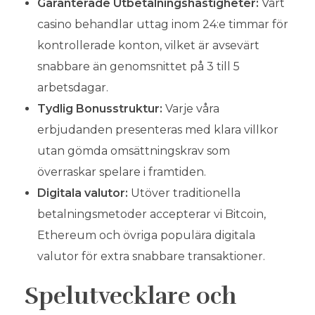
Garanterade Utbetalningshastigheter:
Vårt
casino behandlar uttag inom 24:e timmar för
kontrollerade konton, vilket är avsevärt
snabbare än genomsnittet på 3 till 5
arbetsdagar.
Tydlig Bonusstruktur:
Varje våra
erbjudanden presenteras med klara villkor
utan gömda omsättningskrav som
överraskar spelare i framtiden.
Digitala valutor:
Utöver traditionella
betalningsmetoder accepterar vi Bitcoin,
Ethereum och övriga populära digitala
valutor för extra snabbare transaktioner.
Spelutvecklare och