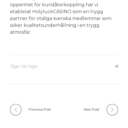
öppenhet för kundåterkoppling har vi
etablerat HolyluckCASINO som en trygg
partner för otaliga svenska medlemmar som
söker kvalitetsunderhållning i en trygg
atmosfär.
Tags: No tags
Previous Post
Next Post