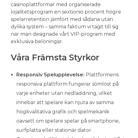
casinoplattformar med organiserade
lojalitetsprogram en sextionio procent högre
spelarretention jämfört med sådana utan
dylika system – samma faktum vi tagit till sig
när man designade vårt VIP-program med
exklusiva belöningar.
Våra Främsta Styrkor
Responsiv Spelupplevelse:
Plattformens
responsiva plattform fungerar sömlöst på
varje enheter utan nedladdning, vilket
innebär att spelare kan njuta av samma
högkvalitativa grafik och spelmekanik
oavsett om spelare spelar på smartphone,
surfplatta eller stationär dator.