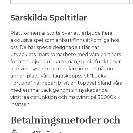
Särskilda Speltitlar
Plattformen är stolta över att erbjuda flera
exklusiva spel som enbart finns åtkomliga hos
oss. De här specialdesignade titlar har
utvecklats i nära samarbete med våra partners
för att erbjuda unika teman, specialfunktioner
och vinstsystem som spelare inte ser någon
annan plats. Vårt flaggskeppsslot “Lucky
Fortune” har redan blivit en toppval bland våra
medlemmar tack genom sin nyskapande
vinstreaktsfunktion och maxvinst på 50000x
insatsen.
Betalningsmetoder och