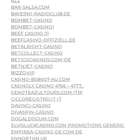
AZZ
BAR-SALSA.COM
BAYERN1-RADIOCLUB.DE
BDMBET-CASINO
BDMBET-CASINO1
BEEF CASINO (1)
BEEFCASINO-OFFIZIELL.DE
BETALRIGHT-CASINO
BETCOLLECT-CASINO
BETICOCASINOS.COM-DE
BETNJET-CASINO
BIZZO.VIP
CASINO-BSB007-AU.COM
CASINOLY CASINO 4766 – 4777_
CENOTEAZULTOURS.COM (TR)
CICLOREGISTRO.IT IT
DAVINCI-CASINO
DIVASPIN-CASINO
DOGALDOGUM.COM
ELVISLUCKCASINO.COM PROMOTIONS GENERIC
EMPIREA-CASINO-DE.COM DE
ENNORTON.UK