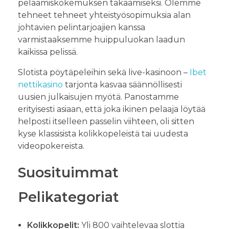
pelaamiskokemuksen takaamiseksi. Olemme
tehneet tehneet yhteistyösopimuksia alan
johtavien pelintarjoajien kanssa
varmistaaksemme huippuluokan laadun
kaikissa pelissä.
Slotista pöytäpeleihin sekä live-kasinoon –
Ibet
nettikasino
tarjonta kasvaa säännöllisesti
uusien julkaisujen myötä. Panostamme
erityisesti asiaan, että joka ikinen pelaaja löytää
helposti itselleen passelin viihteen, oli sitten
kyse klassisista kolikkopeleistä tai uudesta
videopokereista.
Suosituimmat
Pelikategoriat
Kolikkopelit:
Yli 800 vaihtelevaa slottia