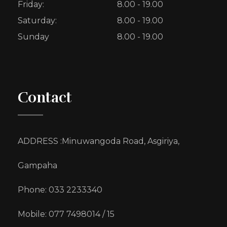
Friday:
8.00 - 19.00
Saturday:
8.00 - 19.00
Sunday
8.00 - 19.00
Contact
ADDRESS :Minuwangoda Road, Asgiriya,
Gampaha
Phone: 033 2233340
Mobile: 077 7498014 / 15