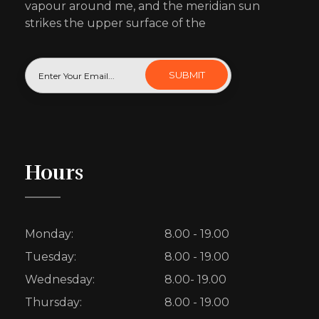
vapour around me, and the meridian sun
strikes the upper surface of the
Hours
Monday:
8.00 - 19.00
Tuesday:
8.00 - 19.00
Wednesday:
8.00- 19.00
Thursday:
8.00 - 19.00