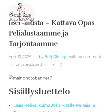
iBet-alusta – Kattava Opas
Cannon Ball Banquet
Banquet Hall in Gampaha
Pelialustaamme ja
Tarjontaamme
April 13, 2026
by
Be5p0ke_cp
with
no comment
Uncategorized
0
Sisällysluettelo
Laaja Pelivalikoima Joka ikiselle Pelaajalle