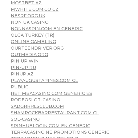
MOSTBET AZ
MWHITE.COM.CO CZ
NESRF.ORG.UK
NON UK CASINO
NONNASPIN.COM EN GENERIC
OLGA TURKEY (TR)
ONLINE GAMBLING
OURTEENDRIVER.ORG
OUTMEDIA.ORG
PIN UP WIN
PIN-UP RU
PINUP AZ
PLAYAUGUSTAPINES.COM CL
PUBLIC
RETIMBACASINO.COM GENERIC ES
RODEOSLOT-CASINO
SADGRRRLSCLUB.COM
SHAMROCKBARRESTAURANT.COM CL
SOL-CASINO
SPINHUBLOGIN.COM EN GENERIC
TERRACASINO.NE PROMOTIONS GENERIC