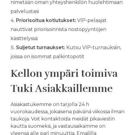
nimetään oman yhteyshenkilön huolehtimaan
palvelustasi
Priorisoitua kotiutukset:
VIP-pelaajat
nauttivat priorisoinnista nostopyyntöjen
käsittelyssä
Suljetut turnaukset:
Kutsu VIP-turnauksiin,
joissa on isommat palkintopotit
Kellon ympäri toimiva
Tuki Asiakkaillemme
Asiakastukemme on tarjolla 24 h
vuorokaudessa, jokaisena päivänä viikossa ilman
taukoja. Voit kontaktoida meidät pikaviestin
kautta suomeksi, ja vastausaikamme on
yleensä alle pari minuuttia. Emaililla