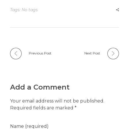
Tags: No tags
Previous Post
Next Post
Add a Comment
Your email address will not be published.
Required fields are marked *
Name (required)