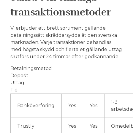
transaktionsmetoder
Vi erbjuder ett brett sortiment gällande
betalningssätt skräddarsydda åt den svenska
marknaden. Varje transaktioner behandlas
med högsta skydd och flertalet gällande uttag
slutförs under 24 timmar efter godkännande.
Betalningsmetod
Deposit
Uttag
Tid
1-3
Banköverföring
Yes
Yes
arbetsda
Trustly
Yes
Yes
Omedelb