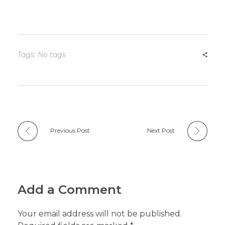
Tags: No tags
Previous Post
Next Post
Add a Comment
Your email address will not be published.