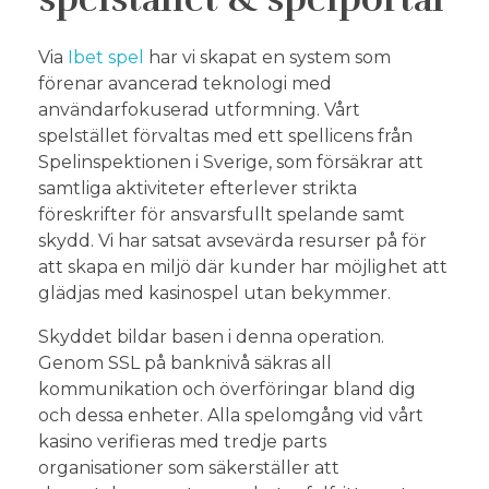
Via
Ibet spel
har vi skapat en system som
förenar avancerad teknologi med
användarfokuserad utformning. Vårt
spelstället förvaltas med ett spellicens från
Spelinspektionen i Sverige, som försäkrar att
samtliga aktiviteter efterlever strikta
föreskrifter för ansvarsfullt spelande samt
skydd. Vi har satsat avsevärda resurser på för
att skapa en miljö där kunder har möjlighet att
glädjas med kasinospel utan bekymmer.
Skyddet bildar basen i denna operation.
Genom SSL på banknivå säkras all
kommunikation och överföringar bland dig
och dessa enheter. Alla spelomgång vid vårt
kasino verifieras med tredje parts
organisationer som säkerställer att