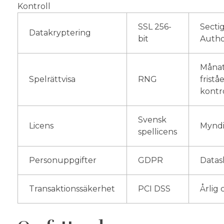
Kontroll
SSL 256-
Sectig
Datakryptering
bit
Autho
Månat
Spelrättvisa
RNG
frist
kontr
Svensk
Licens
Mynd
spellicens
Personuppgifter
GDPR
Data
Transaktionssäkerhet
PCI DSS
Årlig 