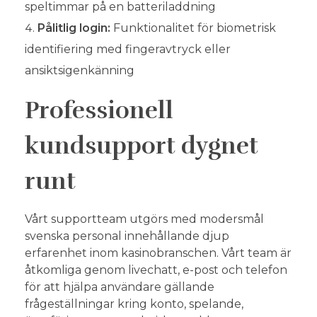
speltimmar på en batteriladdning
Pålitlig login:
Funktionalitet för biometrisk
identifiering med fingeravtryck eller
ansiktsigenkänning
Professionell
kundsupport dygnet
runt
Vårt supportteam utgörs med modersmål
svenska personal innehållande djup
erfarenhet inom kasinobranschen. Vårt team är
åtkomliga genom livechatt, e-post och telefon
för att hjälpa användare gällande
frågeställningar kring konto, spelande,