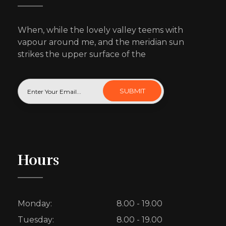
When, while the lovely valley teems with
vapour around me, and the meridian sun
strikes the upper surface of the
Hours
Monday:
8.00 - 19.00
Tuesday:
8.00 - 19.00