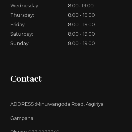
Wednesday:
8.00- 19.00
Thursday:
8.00 - 19.00
Friday:
8.00 - 19.00
Saturday:
8.00 - 19.00
Sunday
8.00 - 19.00
Contact
ADDRESS :Minuwangoda Road, Asgiriya,
Gampaha