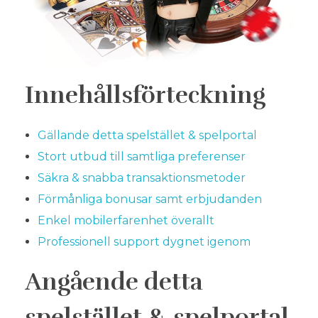
Innehållsförteckning
Gällande detta spelstället & spelportal
Stort utbud till samtliga preferenser
Säkra & snabba transaktionsmetoder
Förmånliga bonusar samt erbjudanden
Enkel mobilerfarenhet överallt
Professionell support dygnet igenom
Angående detta
spelstället & spelportal