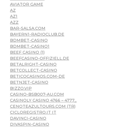
AVIATOR GAME
AZ
AZ1
AZZ
BAR-SALSA.COM
BAYERN1-RADIOCLUB.DE
BDMBET-CASINO
BDMBET-CASINO1
BEEF CASINO (1)
BEEFCASINO-OFFIZIELL.DE
BETALRIGHT-CASINO
BETCOLLECT-CASINO
BETICOCASINOS.COM-DE
BETNJET-CASINO
BIZZO.VIP
CASINO-BSB007-AU.COM
CASINOLY CASINO 4766 – 4777_
CENOTEAZULTOURS.COM (TR)
CICLOREGISTRO.IT IT
DAVINCI-CASINO
DIVASPIN-CASINO