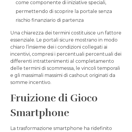
come componente di iniziative speciali,
permettendo di scoprire la portale senza
rischio finanziario di partenza
Una chiarezza dei termini costituisce un fattore
essenziale. Le portali sicure mostrano in modo
chiaro l’insieme dei i condizioni collegati ai
incentivi, compresi i percentuali percentuali dei
differenti intrattenimenti al completamento
delle termini di scommessa, le vincoli temporali
e gli massimali massimi di cashout originati da
somme incentivo.
Fruizione di Gioco
Smartphone
La trasformazione smartphone ha ridefinito