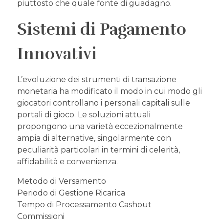
piuttosto che quale fonte di guadagno.
Sistemi di Pagamento
Innovativi
L’evoluzione dei strumenti di transazione
monetaria ha modificato il modo in cui modo gli
giocatori controllano i personali capitali sulle
portali di gioco. Le soluzioni attuali
propongono una varietà eccezionalmente
ampia di alternative, singolarmente con
peculiarità particolari in termini di celerità,
affidabilità e convenienza.
Metodo di Versamento
Periodo di Gestione Ricarica
Tempo di Processamento Cashout
Commissioni