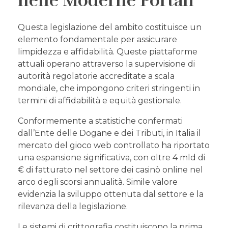
nelle Moderne Portali
Questa legislazione del ambito costituisce un
elemento fondamentale per assicurare
limpidezza e affidabilità. Queste piattaforme
attuali operano attraverso la supervisione di
autorità regolatorie accreditate a scala
mondiale, che impongono criteri stringenti in
termini di affidabilità e equità gestionale.
Conformemente a statistiche confermati
dall’Ente delle Dogane e dei Tributi, in Italia il
mercato del gioco web controllato ha riportato
una espansione significativa, con oltre 4 mld di
€ di fatturato nel settore dei casinò online nel
arco degli scorsi annualità. Simile valore
evidenzia la sviluppo ottenuta dal settore e la
rilevanza della legislazione.
Le sistemi di crittografia costituiscono la prima