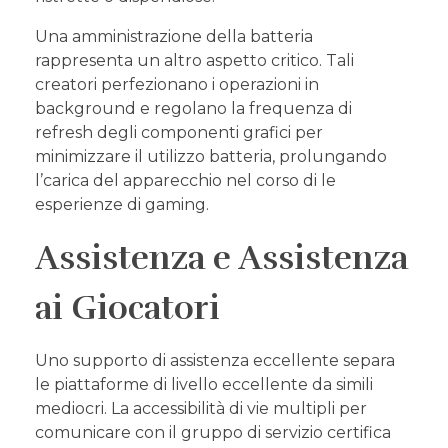
Una amministrazione della batteria
rappresenta un altro aspetto critico. Tali
creatori perfezionano i operazioni in
background e regolano la frequenza di
refresh degli componenti grafici per
minimizzare il utilizzo batteria, prolungando
l’carica del apparecchio nel corso di le
esperienze di gaming.
Assistenza e Assistenza
ai Giocatori
Uno supporto di assistenza eccellente separa
le piattaforme di livello eccellente da simili
mediocri. La accessibilità di vie multipli per
comunicare con il gruppo di servizio certifica