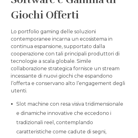
Giochi Offerti
Lo portfolio gaming delle soluzioni
contemporanee incarna un ecosistema in
continua espansione, supportato dalla
cooperazione con tali principali produttori di
tecnologie a scala globale. Simile
collaborazione strategica fornisce un stream
incessante di nuovi giochi che espandono
l’offerta e conservano alto l’engagement degli
utenti.
Slot machine con resa visiva tridimensionale
e dinamiche innovative che eccedono i
tradizionali reel, contemplando
caratteristiche come cadute di segni,