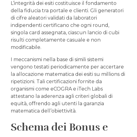
L’integrità dei esiti costituisce il fondamento
della fiducia tra portale e clienti. Gli generatori
di cifre aleatori validati da laboratori
indipendenti certificano che ogni round,
singola card assegnata, ciascun lancio di cubi
risulti completamente casuale e non
modificabile.
I meccanismi nella base di simili sistemi
vengono testati periodicamente per accertare
la allocazione matematica dei esiti su millions di
ripetizioni. Tali certificazioni fornite da
organismi come eCOGRA e iTech Labs
attestano la aderenza agli criteri globali di
equità, offrendo agli utenti la garanzia
matematica dell’obiettività.
Schema dei Bonus e