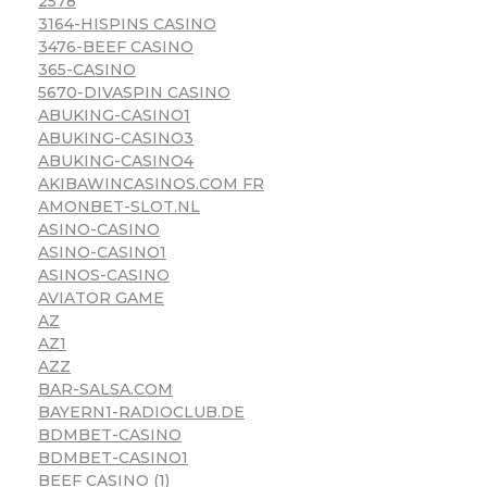
2578
3164-HISPINS CASINO
3476-BEEF CASINO
365-CASINO
5670-DIVASPIN CASINO
ABUKING-CASINO1
ABUKING-CASINO3
ABUKING-CASINO4
AKIBAWINCASINOS.COM FR
AMONBET-SLOT.NL
ASINO-CASINO
ASINO-CASINO1
ASINOS-CASINO
AVIATOR GAME
AZ
AZ1
AZZ
BAR-SALSA.COM
BAYERN1-RADIOCLUB.DE
BDMBET-CASINO
BDMBET-CASINO1
BEEF CASINO (1)