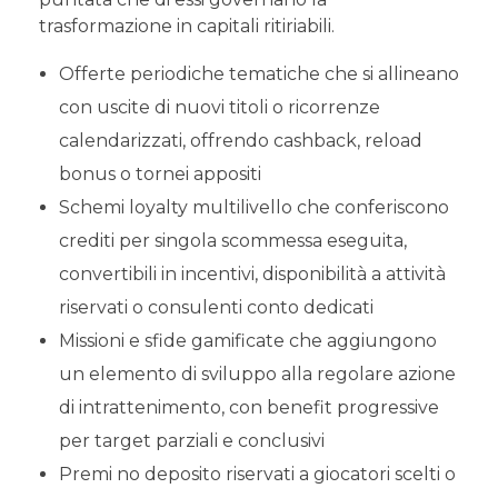
trasformazione in capitali ritiriabili.
Offerte periodiche tematiche che si allineano
con uscite di nuovi titoli o ricorrenze
calendarizzati, offrendo cashback, reload
bonus o tornei appositi
Schemi loyalty multilivello che conferiscono
crediti per singola scommessa eseguita,
convertibili in incentivi, disponibilità a attività
riservati o consulenti conto dedicati
Missioni e sfide gamificate che aggiungono
un elemento di sviluppo alla regolare azione
di intrattenimento, con benefit progressive
per target parziali e conclusivi
Premi no deposito riservati a giocatori scelti o