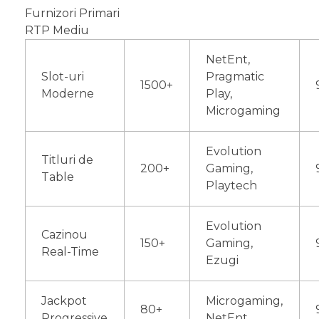
Furnizori Primari
RTP Mediu
NetEnt,
Slot-uri
Pragmatic
1500+
Moderne
Play,
Microgaming
Evolution
Titluri de
200+
Gaming,
Table
Playtech
Evolution
Cazinou
150+
Gaming,
Real-Time
Ezugi
Jackpot
Microgaming,
80+
Progressive
NetEnt