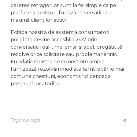
cererea retragerilor sunt la fel simple ca pe
platforma desktop, furnizând versatilitate
maximă clienților activi.
Echipa noastră de asistență consumatori
poliglotă devine accesibilă 24/7 prin
conversație real-time, email și apel, pregătit să
rezolve orice solicitare sau problemă tehnic.
Fundația noastră de cunoștințe amplă
furnizează rezolvări imediate la întrebările mai
comune chestiuni, economisind perioada
prețios al jucătorilor.
Tags: No tags