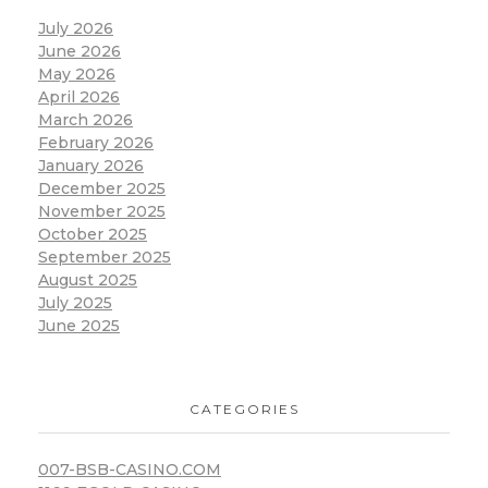
July 2026
June 2026
May 2026
April 2026
March 2026
February 2026
January 2026
December 2025
November 2025
October 2025
September 2025
August 2025
July 2025
June 2025
CATEGORIES
007-BSB-CASINO.COM