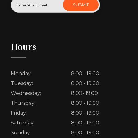
Hours
Monday:
8.00 - 19.00
Tuesday:
8.00 - 19.00
Wednesday:
8.00- 19.00
Thursday:
8.00 - 19.00
Friday:
8.00 - 19.00
Saturday:
8.00 - 19.00
Sunday
8.00 - 19.00