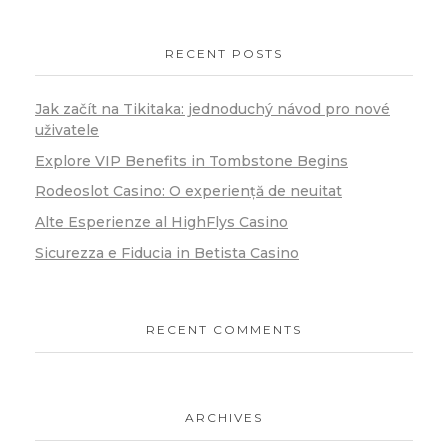
RECENT POSTS
Jak začít na Tikitaka: jednoduchý návod pro nové
uživatele
Explore VIP Benefits in Tombstone Begins
Rodeoslot Casino: O experiență de neuitat
Alte Esperienze al HighFlys Casino
Sicurezza e Fiducia in Betista Casino
RECENT COMMENTS
ARCHIVES