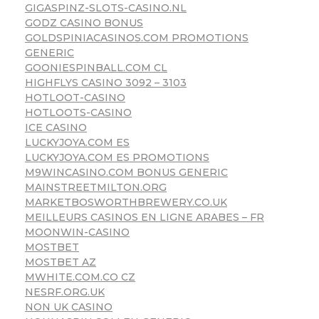
GIGASPINZ-SLOTS-CASINO.NL
GODZ CASINO BONUS
GOLDSPINIACASINOS.COM PROMOTIONS
GENERIC
GOONIESPINBALL.COM CL
HIGHFLYS CASINO 3092 – 3103
HOTLOOT-CASINO
HOTLOOTS-CASINO
ICE CASINO
LUCKYJOYA.COM ES
LUCKYJOYA.COM ES PROMOTIONS
M9WINCASINO.COM BONUS GENERIC
MAINSTREETMILTON.ORG
MARKETBOSWORTHBREWERY.CO.UK
MEILLEURS CASINOS EN LIGNE ARABES – FR
MOONWIN-CASINO
MOSTBET
MOSTBET AZ
MWHITE.COM.CO CZ
NESRF.ORG.UK
NON UK CASINO