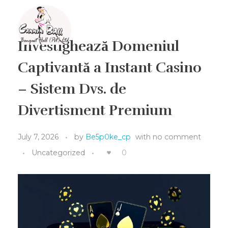
Investighează Domeniul
Cannon Ball Banquet
Banquet Hall in Gampaha
Captivantă a Instant Casino
– Sistem Dvs. de
Divertisment Premium
July 7, 2026
by
Be5p0ke_cp
with
no comment
Uncategorized
0