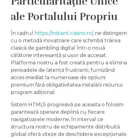
Particularitățile Unice
ale Portalului Propriu
În cadrul
https://instant-casino.ro/
, ne distingem
cu o metodă inovatoare care schimbă trăirea
clasică de gambling digital într-o nouă
călătorie interesantă și ușor de accesat.
Platforma nostru a fost creată pentru a elimina
perioadele de latență frustranti, furnizând
acces imediat la numeroase de opțiuni
premium fără obligativitatea instalării niciunui
program adițional.
Sistem HTML5 progresivă pe aceasta o folosim
garantează operare deplină cu fiecare
navigatoarele moderne, în interval ce
structura nostru de echipamente distribuită
global oferă viteze de deschidere excepționale.