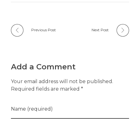
Previous Post
Next Post
Add a Comment
Your email address will not be published.
Required fields are marked *
Name (required)