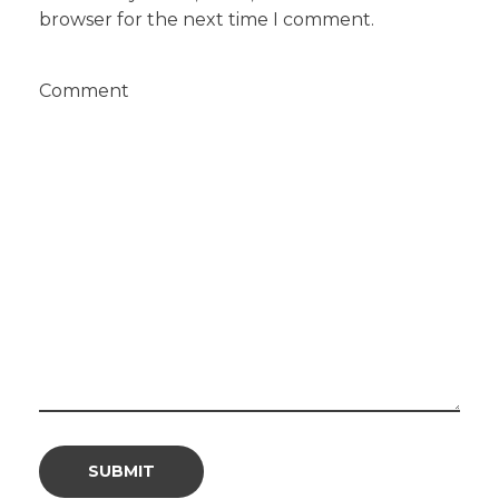
browser for the next time I comment.
Comment