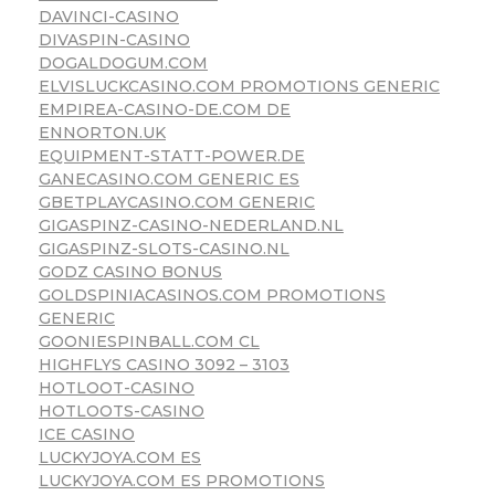
DAVINCI-CASINO
DIVASPIN-CASINO
DOGALDOGUM.COM
ELVISLUCKCASINO.COM PROMOTIONS GENERIC
EMPIREA-CASINO-DE.COM DE
ENNORTON.UK
EQUIPMENT-STATT-POWER.DE
GANECASINO.COM GENERIC ES
GBETPLAYCASINO.COM GENERIC
GIGASPINZ-CASINO-NEDERLAND.NL
GIGASPINZ-SLOTS-CASINO.NL
GODZ CASINO BONUS
GOLDSPINIACASINOS.COM PROMOTIONS
GENERIC
GOONIESPINBALL.COM CL
HIGHFLYS CASINO 3092 – 3103
HOTLOOT-CASINO
HOTLOOTS-CASINO
ICE CASINO
LUCKYJOYA.COM ES
LUCKYJOYA.COM ES PROMOTIONS