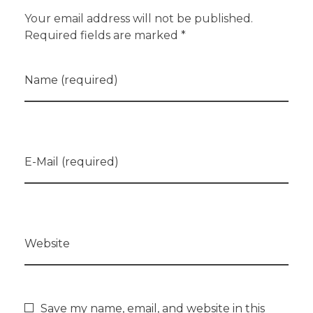
Your email address will not be published.
Required fields are marked *
Name (required)
E-Mail (required)
Website
Save my name, email, and website in this