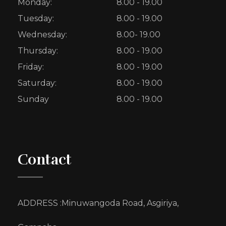
Monday:
8.00 - 19.00
Tuesday:
8.00 - 19.00
Wednesday:
8.00- 19.00
Thursday:
8.00 - 19.00
Friday:
8.00 - 19.00
Saturday:
8.00 - 19.00
Sunday
8.00 - 19.00
Contact
ADDRESS :Minuwangoda Road, Asgiriya,