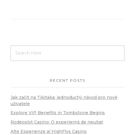
RECENT POSTS
Jak začít na Tikitaka: jednoduchý návod pro nové
uživatele
Explore VIP Benefits in Tombstone Begins
Rodeoslot Casino: O experiență de neuitat
Alte Esperienze al HighFlys Casino