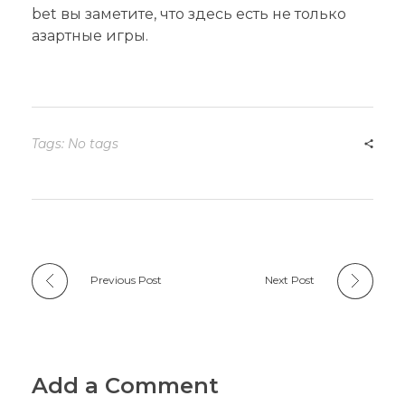
bet вы заметите, что здесь есть не только
азартные игры.
Tags: No tags
Previous Post
Next Post
Add a Comment