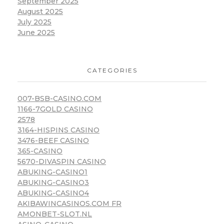
September 2025
August 2025
July 2025
June 2025
CATEGORIES
007-BSB-CASINO.COM
1166-7GOLD CASINO
2578
3164-HISPINS CASINO
3476-BEEF CASINO
365-CASINO
5670-DIVASPIN CASINO
ABUKING-CASINO1
ABUKING-CASINO3
ABUKING-CASINO4
AKIBAWINCASINOS.COM FR
AMONBET-SLOT.NL