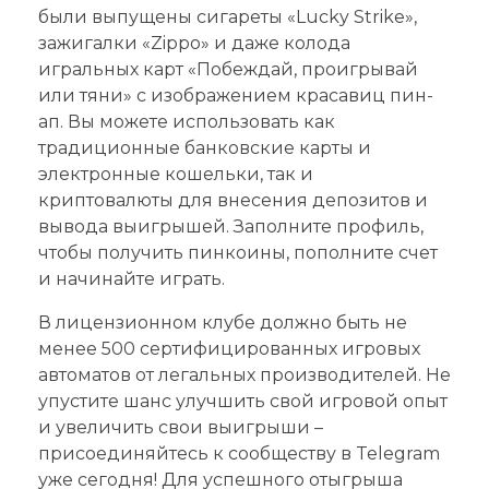
были выпущены сигареты «Lucky Strike»,
зажигалки «Zippo» и даже колода
игральных карт «Побеждай, проигрывай
или тяни» с изображением красавиц пин-
ап. Вы можете использовать как
традиционные банковские карты и
электронные кошельки, так и
криптовалюты для внесения депозитов и
вывода выигрышей. Заполните профиль,
чтобы получить пинкоины, пополните счет
и начинайте играть.
В лицензионном клубе должно быть не
менее 500 сертифицированных игровых
автоматов от легальных производителей. Не
упустите шанс улучшить свой игровой опыт
и увеличить свои выигрыши –
присоединяйтесь к сообществу в Telegram
уже сегодня! Для успешного отыгрыша