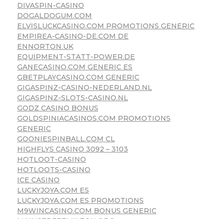
DIVASPIN-CASINO
DOGALDOGUM.COM
ELVISLUCKCASINO.COM PROMOTIONS GENERIC
EMPIREA-CASINO-DE.COM DE
ENNORTON.UK
EQUIPMENT-STATT-POWER.DE
GANECASINO.COM GENERIC ES
GBETPLAYCASINO.COM GENERIC
GIGASPINZ-CASINO-NEDERLAND.NL
GIGASPINZ-SLOTS-CASINO.NL
GODZ CASINO BONUS
GOLDSPINIACASINOS.COM PROMOTIONS
GENERIC
GOONIESPINBALL.COM CL
HIGHFLYS CASINO 3092 – 3103
HOTLOOT-CASINO
HOTLOOTS-CASINO
ICE CASINO
LUCKYJOYA.COM ES
LUCKYJOYA.COM ES PROMOTIONS
M9WINCASINO.COM BONUS GENERIC