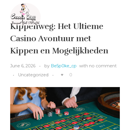
Kippenweg: Het Ultieme
Cannon Ball Banquet
Banquet Hall in Gampaha
Casino Avontuur met
Kippen en Mogelijkheden
June 6, 2026
by
Be5p0ke_cp
with
no comment
Uncategorized
0