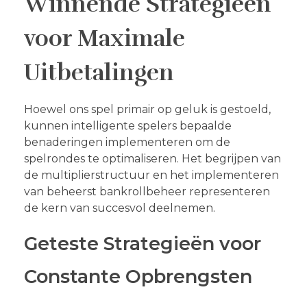
Winnende Strategieën
voor Maximale
Uitbetalingen
Hoewel ons spel primair op geluk is gestoeld,
kunnen intelligente spelers bepaalde
benaderingen implementeren om de
spelrondes te optimaliseren. Het begrijpen van
de multiplierstructuur en het implementeren
van beheerst bankrollbeheer representeren
de kern van succesvol deelnemen.
Geteste Strategieën voor
Constante Opbrengsten