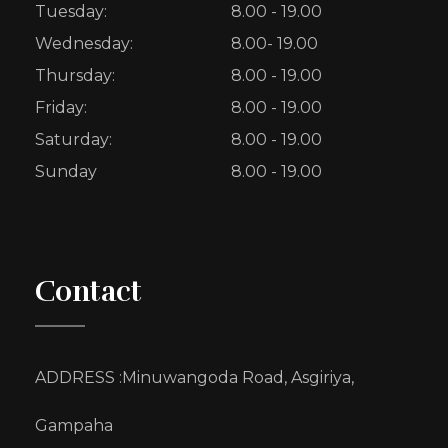
Tuesday:
8.00 - 19.00
Wednesday:
8.00- 19.00
Thursday:
8.00 - 19.00
Friday:
8.00 - 19.00
Saturday:
8.00 - 19.00
Sunday
8.00 - 19.00
Contact
ADDRESS :Minuwangoda Road, Asgiriya,
Gampaha