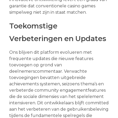
garantie dat conventionele casino games
simpelweg niet zijn in staat matchen.
Toekomstige
Verbeteringen en Updates
Ons blijven dit platform evolueren met
frequente updates die nieuwe features
toevoegen op grond van
deelnemerscommentaar. Verwachte
toevoegingen bevatten uitgebreide
achievements systemen, seizoens thema’s en
verbeterde community engagementfeatures
die de sociale dimensies van het spelelement
intensiveren. Dit ontwikkelaars blijft committed
aan het verbeteren van de gebruikersbeleving
tijdens de fundamentele spelregels die