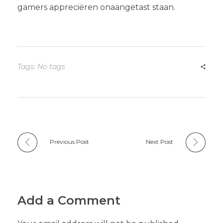
gamers appreciëren onaangetast staan.
Tags: No tags
Previous Post
Next Post
Add a Comment