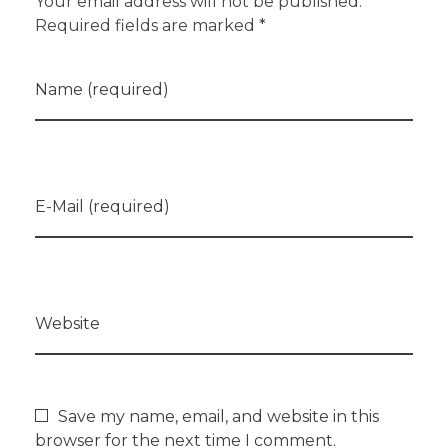
Your email address will not be published.
Required fields are marked *
Name (required)
E-Mail (required)
Website
Save my name, email, and website in this
browser for the next time I comment.