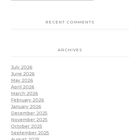
RECENT COMMENTS
ARCHIVES
July 2026
June 2026
May 2026
April 2026
March 2026
February 2026
January 2026
December 2025
November 2025
October 2025
September 2025
August 2025