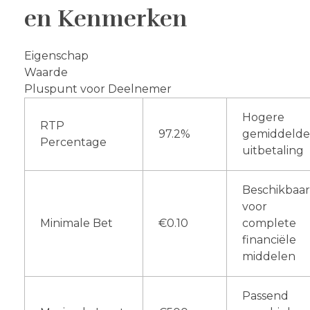
en Kenmerken
Eigenschap
Waarde
Pluspunt voor Deelnemer
Hogere
RTP
97.2%
gemiddeld
Percentage
uitbetaling
Beschikbaa
voor
Minimale Bet
€0.10
complete
financiële
middelen
Passend