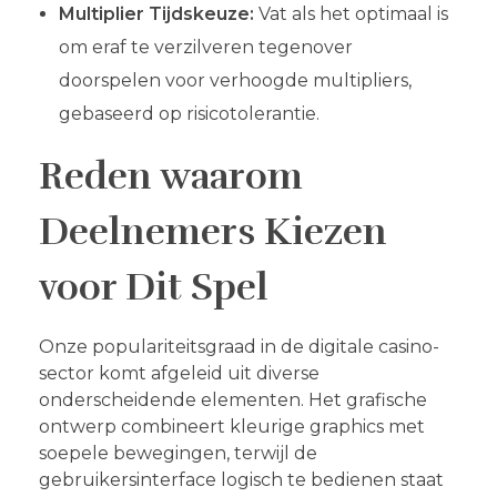
Multiplier Tijdskeuze:
Vat als het optimaal is
om eraf te verzilveren tegenover
doorspelen voor verhoogde multipliers,
gebaseerd op risicotolerantie.
Reden waarom
Deelnemers Kiezen
voor Dit Spel
Onze populariteitsgraad in de digitale casino-
sector komt afgeleid uit diverse
onderscheidende elementen. Het grafische
ontwerp combineert kleurige graphics met
soepele bewegingen, terwijl de
gebruikersinterface logisch te bedienen staat