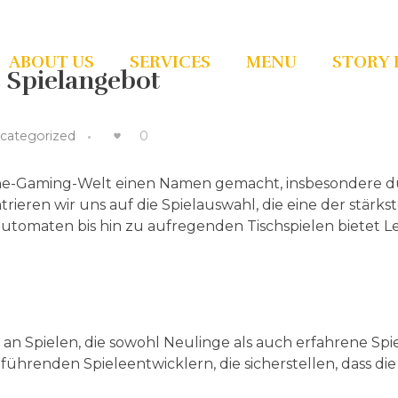
ABOUT US
SERVICES
MENU
STORY
s Spielangebot
categorized
0
line-Gaming-Welt einen Namen gemacht, insbesondere d
rieren wir uns auf die Spielauswahl, die eine der stärks
lautomaten bis hin zu aufregenden Tischspielen bietet L
an Spielen, die sowohl Neulinge als auch erfahrene Spi
führenden Spieleentwicklern, die sicherstellen, dass di