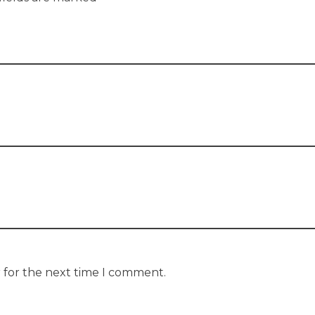
r for the next time I comment.