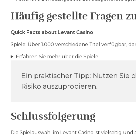
Häufig gestellte Fragen z
Quick Facts about Levant Casino
Spiele: Über 1.000 verschiedene Titel verfügbar, dar
Erfahren Sie mehr über die Spiele
Ein praktischer Tipp: Nutzen Sie 
Risiko auszuprobieren.
Schlussfolgerung
Die Spielauswahl im Levant Casino ist vielseitig un