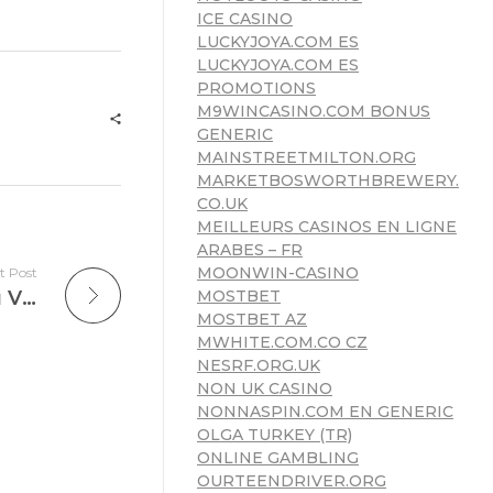
ICE CASINO
LUCKYJOYA.COM ES
LUCKYJOYA.COM ES
PROMOTIONS
M9WINCASINO.COM BONUS
GENERIC
MAINSTREETMILTON.ORG
MARKETBOSWORTHBREWERY.
CO.UK
MEILLEURS CASINOS EN LIGNE
ARABES – FR
MOONWIN-CASINO
t Post
MOSTBET
NV Casino: Der ultimative Leitfaden zu VIP und Loyalitätsprogrammen
MOSTBET AZ
MWHITE.COM.CO CZ
NESRF.ORG.UK
NON UK CASINO
NONNASPIN.COM EN GENERIC
OLGA TURKEY (TR)
ONLINE GAMBLING
OURTEENDRIVER.ORG