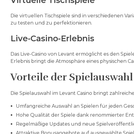
Virtuelle Tischspiele
Die virtuellen Tischspiele sind in verschiedenen Var
zu testen und zu perfektionieren.
Live-Casino-Erlebnis
Das Live-Casino von Levant ermöglicht es den Spiele
Erlebnis bringt die Atmosphäre eines physischen Ca
Vorteile der Spielauswahl
Die Spielauswahl im Levant Casino bringt zahlreiche
Umfangreiche Auswahl an Spielen für jeden Ge
Hohe Qualität der Spiele dank renommierter Ent
Regelmäßige Updates und neue Spielveröffentl
Attraktive Bonusangebote auf ausgewählte Spie