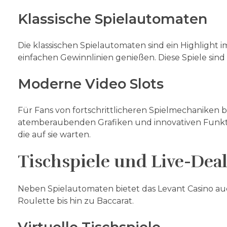
Klassische Spielautomaten
Die klassischen Spielautomaten sind ein Highlight i
einfachen Gewinnlinien genießen. Diese Spiele sind 
Moderne Video Slots
Für Fans von fortschrittlicheren Spielmechaniken bi
atemberaubenden Grafiken und innovativen Funkti
die auf sie warten.
Tischspiele und Live-Dea
Neben Spielautomaten bietet das Levant Casino auch
Roulette bis hin zu Baccarat.