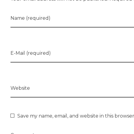
Name (required)
E-Mail (required)
Website
Save my name, email, and website in this browse