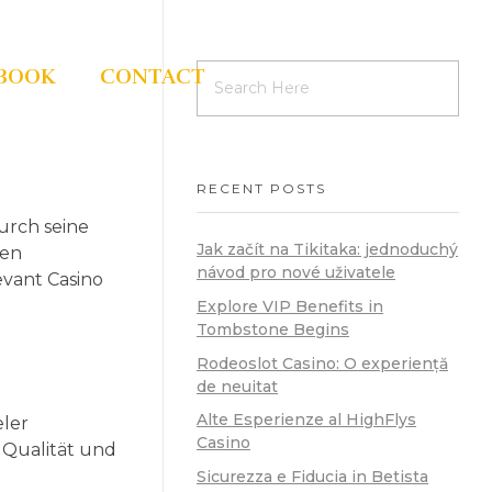
 BOOK
CONTACT
RECENT POSTS
urch seine
Jak začít na Tikitaka: jednoduchý
ten
návod pro nové uživatele
evant Casino
Explore VIP Benefits in
Tombstone Begins
Rodeoslot Casino: O experiență
de neuitat
Alte Esperienze al HighFlys
eler
Casino
e Qualität und
Sicurezza e Fiducia in Betista