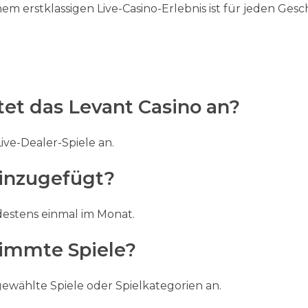
inem erstklassigen Live-Casino-Erlebnis ist für jeden Ge
tet das Levant Casino an?
ive-Dealer-Spiele an.
hinzugefügt?
estens einmal im Monat.
stimmte Spiele?
gewählte Spiele oder Spielkategorien an.