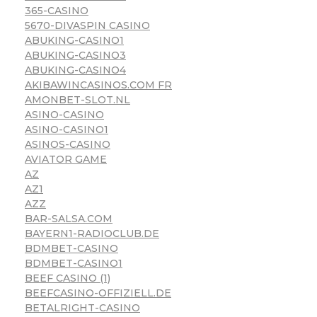
365-CASINO
5670-DIVASPIN CASINO
ABUKING-CASINO1
ABUKING-CASINO3
ABUKING-CASINO4
AKIBAWINCASINOS.COM FR
AMONBET-SLOT.NL
ASINO-CASINO
ASINO-CASINO1
ASINOS-CASINO
AVIATOR GAME
AZ
AZ1
AZZ
BAR-SALSA.COM
BAYERN1-RADIOCLUB.DE
BDMBET-CASINO
BDMBET-CASINO1
BEEF CASINO (1)
BEEFCASINO-OFFIZIELL.DE
BETALRIGHT-CASINO