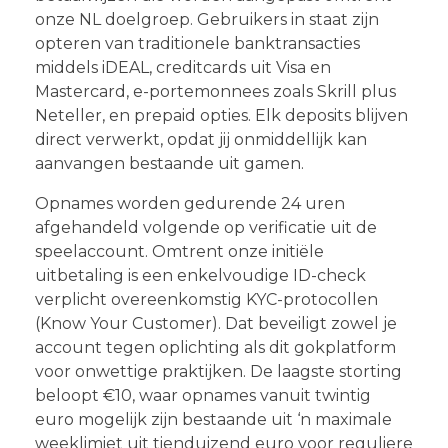
onze NL doelgroep. Gebruikers in staat zijn
opteren van traditionele banktransacties
middels iDEAL, creditcards uit Visa en
Mastercard, e-portemonnees zoals Skrill plus
Neteller, en prepaid opties. Elk deposits blijven
direct verwerkt, opdat jij onmiddellijk kan
aanvangen bestaande uit gamen.
Opnames worden gedurende 24 uren
afgehandeld volgende op verificatie uit de
speelaccount. Omtrent onze initiële
uitbetaling is een enkelvoudige ID-check
verplicht overeenkomstig KYC-protocollen
(Know Your Customer). Dat beveiligt zowel je
account tegen oplichting als dit gokplatform
voor onwettige praktijken. De laagste storting
beloopt €10, waar opnames vanuit twintig
euro mogelijk zijn bestaande uit ‘n maximale
weeklimiet uit tienduizend euro voor reguliere