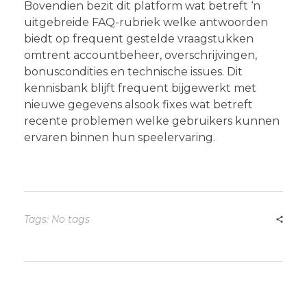
Bovendien bezit dit platform wat betreft ‘n
uitgebreide FAQ-rubriek welke antwoorden
biedt op frequent gestelde vraagstukken
omtrent accountbeheer, overschrijvingen,
bonuscondities en technische issues. Dit
kennisbank blijft frequent bijgewerkt met
nieuwe gegevens alsook fixes wat betreft
recente problemen welke gebruikers kunnen
ervaren binnen hun speelervaring.
Tags: No tags