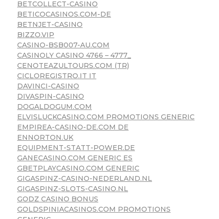
BETCOLLECT-CASINO
BETICOCASINOS.COM-DE
BETNJET-CASINO
BIZZO.VIP
CASINO-BSB007-AU.COM
CASINOLY CASINO 4766 – 4777_
CENOTEAZULTOURS.COM (TR)
CICLOREGISTRO.IT IT
DAVINCI-CASINO
DIVASPIN-CASINO
DOGALDOGUM.COM
ELVISLUCKCASINO.COM PROMOTIONS GENERIC
EMPIREA-CASINO-DE.COM DE
ENNORTON.UK
EQUIPMENT-STATT-POWER.DE
GANECASINO.COM GENERIC ES
GBETPLAYCASINO.COM GENERIC
GIGASPINZ-CASINO-NEDERLAND.NL
GIGASPINZ-SLOTS-CASINO.NL
GODZ CASINO BONUS
GOLDSPINIACASINOS.COM PROMOTIONS