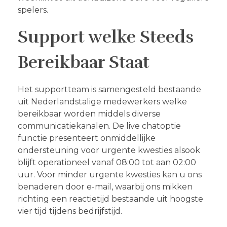
spelers.
Support welke Steeds
Bereikbaar Staat
Het supportteam is samengesteld bestaande
uit Nederlandstalige medewerkers welke
bereikbaar worden middels diverse
communicatiekanalen. De live chatoptie
functie presenteert onmiddellijke
ondersteuning voor urgente kwesties alsook
blijft operationeel vanaf 08:00 tot aan 02:00
uur. Voor minder urgente kwesties kan u ons
benaderen door e-mail, waarbij ons mikken
richting een reactietijd bestaande uit hoogste
vier tijd tijdens bedrijfstijd.