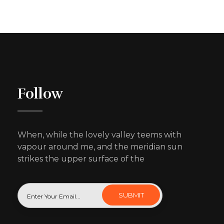
Follow
When, while the lovely valley teems with
vapour around me, and the meridian sun
strikes the upper surface of the