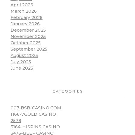
April 2026
March 2026
February 2026
January 2026
December 2025
November 2025
October 2025
September 2025
August 2025
July 2025
June 2025
CATEGORIES
007-BSB-CASINO.COM
1166-7GOLD CASINO
2578
3164-HISPINS CASINO
3476-BEEF CASINO