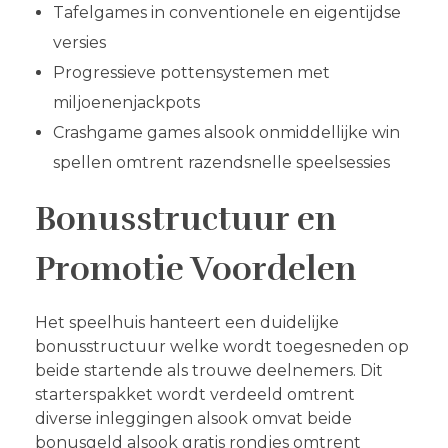
Tafelgames in conventionele en eigentijdse
versies
Progressieve pottensystemen met
miljoenenjackpots
Crashgame games alsook onmiddellijke win
spellen omtrent razendsnelle speelsessies
Bonusstructuur en
Promotie Voordelen
Het speelhuis hanteert een duidelijke
bonusstructuur welke wordt toegesneden op
beide startende als trouwe deelnemers. Dit
starterspakket wordt verdeeld omtrent
diverse inleggingen alsook omvat beide
bonusgeld alsook gratis rondjes omtrent