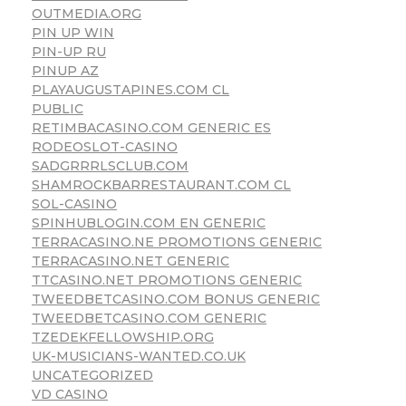
OUTMEDIA.ORG
PIN UP WIN
PIN-UP RU
PINUP AZ
PLAYAUGUSTAPINES.COM CL
PUBLIC
RETIMBACASINO.COM GENERIC ES
RODEOSLOT-CASINO
SADGRRRLSCLUB.COM
SHAMROCKBARRESTAURANT.COM CL
SOL-CASINO
SPINHUBLOGIN.COM EN GENERIC
TERRACASINO.NE PROMOTIONS GENERIC
TERRACASINO.NET GENERIC
TTCASINO.NET PROMOTIONS GENERIC
TWEEDBETCASINO.COM BONUS GENERIC
TWEEDBETCASINO.COM GENERIC
TZEDEKFELLOWSHIP.ORG
UK-MUSICIANS-WANTED.CO.UK
UNCATEGORIZED
VD CASINO