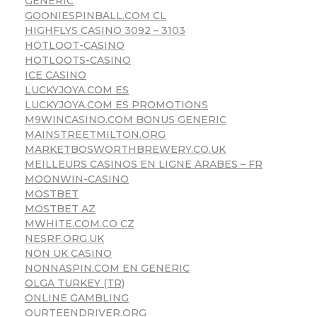
GENERIC
GOONIESPINBALL.COM CL
HIGHFLYS CASINO 3092 – 3103
HOTLOOT-CASINO
HOTLOOTS-CASINO
ICE CASINO
LUCKYJOYA.COM ES
LUCKYJOYA.COM ES PROMOTIONS
M9WINCASINO.COM BONUS GENERIC
MAINSTREETMILTON.ORG
MARKETBOSWORTHBREWERY.CO.UK
MEILLEURS CASINOS EN LIGNE ARABES – FR
MOONWIN-CASINO
MOSTBET
MOSTBET AZ
MWHITE.COM.CO CZ
NESRF.ORG.UK
NON UK CASINO
NONNASPIN.COM EN GENERIC
OLGA TURKEY (TR)
ONLINE GAMBLING
OURTEENDRIVER.ORG