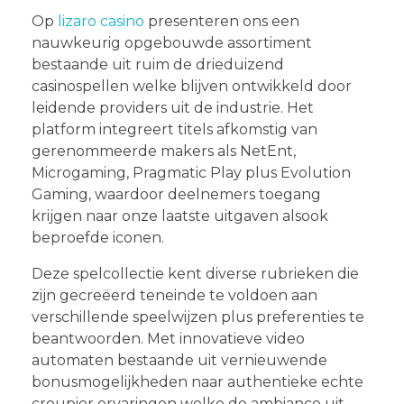
Op
lizaro casino
presenteren ons een
nauwkeurig opgebouwde assortiment
bestaande uit ruim de drieduizend
casinospellen welke blijven ontwikkeld door
leidende providers uit de industrie. Het
platform integreert titels afkomstig van
gerenommeerde makers als NetEnt,
Microgaming, Pragmatic Play plus Evolution
Gaming, waardoor deelnemers toegang
krijgen naar onze laatste uitgaven alsook
beproefde iconen.
Deze spelcollectie kent diverse rubrieken die
zijn gecreëerd teneinde te voldoen aan
verschillende speelwijzen plus preferenties te
beantwoorden. Met innovatieve video
automaten bestaande uit vernieuwende
bonusmogelijkheden naar authentieke echte
croupier ervaringen welke de ambiance uit