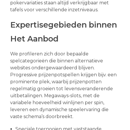
pokervariaties staan altijd verkrijgbaar met
tafels voor verschillende inzetniveaus.
Expertisegebieden binnen
Het Aanbod
We profileren zich door bepaalde
spelcategorieën die binnen alternatieve
websites ondergewaardeerd blijven.
Progressive prijzenpotspellen krijgen bijv. een
prominente plek, waarbij prijzenpotten
regelmatig groeien tot levensveranderende
uitbetalingen. Megaways-slots, met de
variabele hoeveelheid winlijnen per spin,
leveren een dynamische speelervaring die
vaste schema’s doorbreekt.
Speciale toernooien met vaststaande