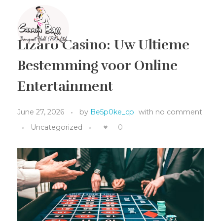
Lizaro Casino: Uw Ultieme
Cannon Ball Banquet
Banquet Hall in Gampaha
Bestemming voor Online
Entertainment
June 27, 2026
by
Be5p0ke_cp
with
no comment
Uncategorized
0