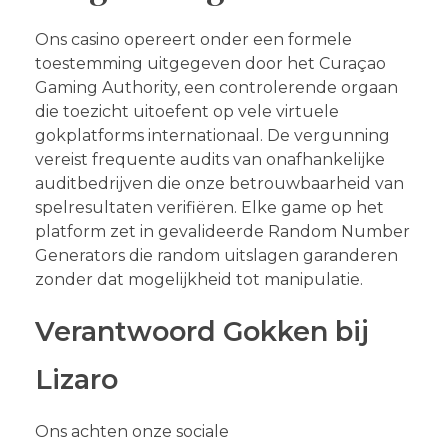
Ons casino opereert onder een formele
toestemming uitgegeven door het Curaçao
Gaming Authority, een controlerende orgaan
die toezicht uitoefent op vele virtuele
gokplatforms internationaal. De vergunning
vereist frequente audits van onafhankelijke
auditbedrijven die onze betrouwbaarheid van
spelresultaten verifiëren. Elke game op het
platform zet in gevalideerde Random Number
Generators die random uitslagen garanderen
zonder dat mogelijkheid tot manipulatie.
Verantwoord Gokken bij
Lizaro
Ons achten onze sociale