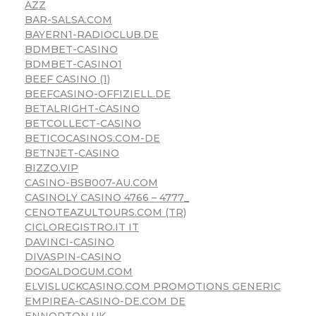
AZZ
BAR-SALSA.COM
BAYERN1-RADIOCLUB.DE
BDMBET-CASINO
BDMBET-CASINO1
BEEF CASINO (1)
BEEFCASINO-OFFIZIELL.DE
BETALRIGHT-CASINO
BETCOLLECT-CASINO
BETICOCASINOS.COM-DE
BETNJET-CASINO
BIZZO.VIP
CASINO-BSB007-AU.COM
CASINOLY CASINO 4766 – 4777_
CENOTEAZULTOURS.COM (TR)
CICLOREGISTRO.IT IT
DAVINCI-CASINO
DIVASPIN-CASINO
DOGALDOGUM.COM
ELVISLUCKCASINO.COM PROMOTIONS GENERIC
EMPIREA-CASINO-DE.COM DE
ENNORTON.UK