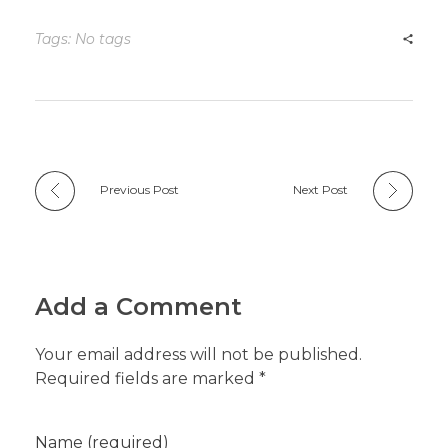
Tags: No tags
Previous Post
Next Post
Add a Comment
Your email address will not be published.
Required fields are marked *
Name (required)