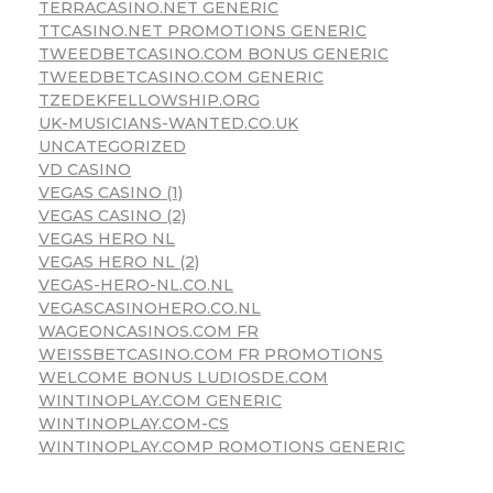
TERRACASINO.NET GENERIC
TTCASINO.NET PROMOTIONS GENERIC
TWEEDBETCASINO.COM BONUS GENERIC
TWEEDBETCASINO.COM GENERIC
TZEDEKFELLOWSHIP.ORG
UK-MUSICIANS-WANTED.CO.UK
UNCATEGORIZED
VD CASINO
VEGAS CASINO (1)
VEGAS CASINO (2)
VEGAS HERO NL
VEGAS HERO NL (2)
VEGAS-HERO-NL.CO.NL
VEGASCASINOHERO.CO.NL
WAGEONCASINOS.COM FR
WEISSBETCASINO.COM FR PROMOTIONS
WELCOME BONUS LUDIOSDE.COM
WINTINOPLAY.COM GENERIC
WINTINOPLAY.COM-CS
WINTINOPLAY.COMP ROMOTIONS GENERIC