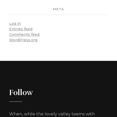
META
Log in
Entries feed
Comments feed
WordPress.org
Follow
When, while the lovely valley teems with