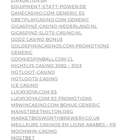
EQUIPMENT-STATT-POWER.DE
GANECASINO.COM GENERIC ES
GBETPLAYCASINO.COM GENERIC
GIGASPINZ-CASINO-NEDERLAND.NL
GIGASPINZ-SLOTS-CASINO.NL
GODZ CASINO BONUS
GOLDSPINIACASINOS.COM PROMOTIONS
GENERIC
GOONIESPINBALL.COM CL
HIGHFLYS CASINO 3092 – 3103
HOTLOOT-CASINO
HOTLOOTS-CASINO
ICE CASINO
LUCKYJOYA.COM ES
LUCKYJOYA.COM ES PROMOTIONS
M9WINCASINO.COM BONUS GENERIC
MAINSTREETMILTON.ORG
MARKETBOSWORTHBREWERY.CO.UK
MEILLEURS CASINOS EN LIGNE ARABES – FR
MOONWIN-CASINO
MOSTBET