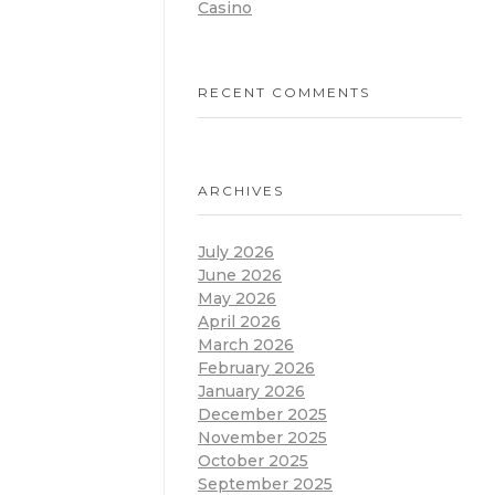
Casino
RECENT COMMENTS
ARCHIVES
July 2026
June 2026
May 2026
April 2026
March 2026
February 2026
January 2026
December 2025
November 2025
October 2025
September 2025