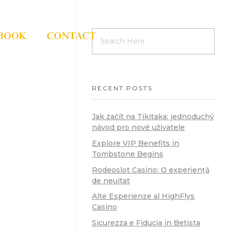
 BOOK
CONTACT
RECENT POSTS
Jak začít na Tikitaka: jednoduchý
návod pro nové uživatele
Explore VIP Benefits in
Tombstone Begins
Rodeoslot Casino: O experiență
de neuitat
Alte Esperienze al HighFlys
Casino
Sicurezza e Fiducia in Betista