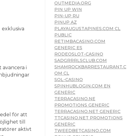
OUTMEDIA.ORG
PIN UP WIN
PIN-UP RU
PINUP AZ
l exklusiva
PLAYAUGUSTAPINES.COM CL
PUBLIC
RETIMBACASINO.COM
GENERIC ES
RODEOSLOT-CASINO
SADGRRRLSCLUB.COM
SHAMROCKBARRESTAURANT.C
t avancera i
OM CL
 inbjudningar
SOL-CASINO
SPINHUBLOGIN.COM EN
GENERIC
TERRACASINO.NE
PROMOTIONS GENERIC
TERRACASINO.NET GENERIC
edel för att
TTCASINO.NET PROMOTIONS
lighet till
GENERIC
ratörer aktivt
TWEEDBETCASINO.COM