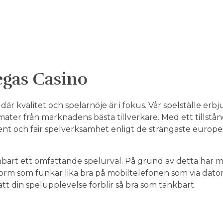
egas Casino
där kvalitet och spelarnöje är i fokus. Vår spelställe erb
ter från marknadens bästa tillverkare. Med ett tillstån
ent och fair spelverksamhet enligt de strängaste europe
nbart ett omfattande spelurval. På grund av detta har m
tform som funkar lika bra på mobiltelefonen som via dato
tt din spelupplevelse förblir så bra som tänkbart.