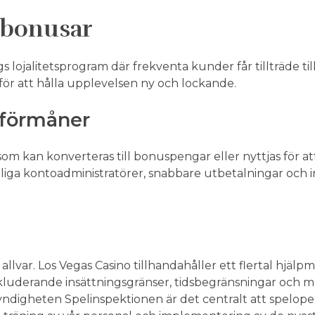
 bonusar
s lojalitetsprogram där frekventa kunder får tillträde til
för att hålla upplevelsen ny och lockande.
lförmåner
om kan konverteras till bonuspengar eller nyttjas för at
sonliga kontoadministratörer, snabbare utbetalningar och
allvar. Los Vegas Casino tillhandahåller ett flertal hjälpm
inkluderande insättningsgränser, tidsbegränsningar och möj
myndigheten Spelinspektionen är det centralt att spelope