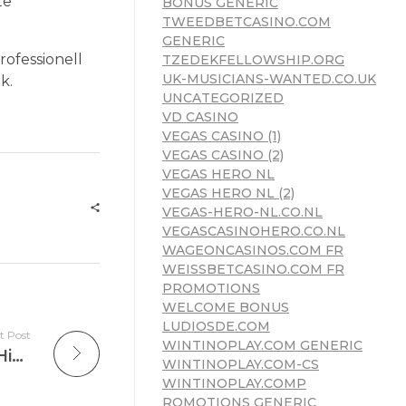
te
BONUS GENERIC
TWEEDBETCASINO.COM
GENERIC
rofessionell
TZEDEKFELLOWSHIP.ORG
UK-MUSICIANS-WANTED.CO.UK
k.
UNCATEGORIZED
VD CASINO
VEGAS CASINO (1)
VEGAS CASINO (2)
VEGAS HERO NL
VEGAS HERO NL (2)
VEGAS-HERO-NL.CO.NL
VEGASCASINOHERO.CO.NL
WAGEONCASINOS.COM FR
WEISSBETCASINO.COM FR
PROMOTIONS
WELCOME BONUS
LUDIOSDE.COM
t Post
WINTINOPLAY.COM GENERIC
MystBet Casino Site: The Gateway to High-End Web-Based Gambling Quality
WINTINOPLAY.COM-CS
WINTINOPLAY.COMP
ROMOTIONS GENERIC