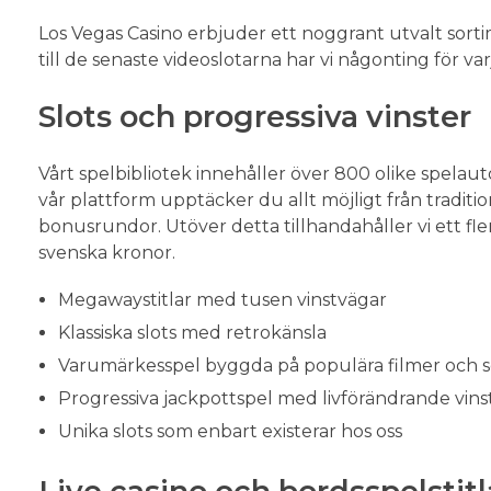
Los Vegas Casino erbjuder ett noggrant utvalt sortim
till de senaste videoslotarna har vi någonting för var
Slots och progressiva vinster
Vårt spelbibliotek innehåller över 800 olike spela
vår plattform upptäcker du allt möjligt från traditi
bonusrundor. Utöver detta tillhandahåller vi ett fle
svenska kronor.
Megawaystitlar med tusen vinstvägar
Klassiska slots med retrokänsla
Varumärkesspel byggda på populära filmer och s
Progressiva jackpottspel med livförändrande vins
Unika slots som enbart existerar hos oss