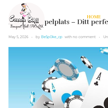
HOME
Los Vegas Spelplats – Ditt perf
Cannon Ball Banquet
Banquet Hall in Gampaha
May 5, 2026
by
Be5p0ke_cp
with
no comment
Un