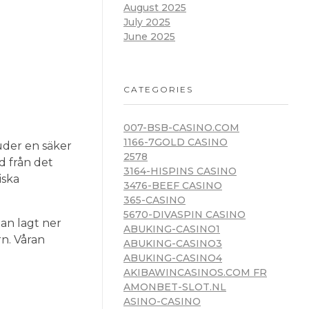
August 2025
July 2025
June 2025
CATEGORIES
007-BSB-CASINO.COM
1166-7GOLD CASINO
juder en säker
2578
d från det
3164-HISPINS CASINO
iska
3476-BEEF CASINO
365-CASINO
5670-DIVASPIN CASINO
an lagt ner
ABUKING-CASINO1
rn. Våran
ABUKING-CASINO3
ABUKING-CASINO4
AKIBAWINCASINOS.COM FR
AMONBET-SLOT.NL
ASINO-CASINO