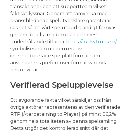
transaktioner och ett supportteam vilket
faktiskt lyssnar. Genom att samverka med
branschledande spelutvecklare garanterar
casinot så att vårt spelutbud ständigt förnyas
genom de allra modernaste och mest
underhållande titlarna.
https://luckytrunk.se/
symboliserar en modern era av
internetbaserade spelplattformar som
användarens preferenser formar varenda
beslut vi tar.
Verifierad Spelupplevelse
Ett avgörande fakta vilket särskiljer oss från
övriga aktörer representeras av den verifierade
RTP (Återbetalning to Player) på minst 96,2%
genom hela totaliteten av denna spelsamling.
Detta utgör det kontrollerad snitt där det