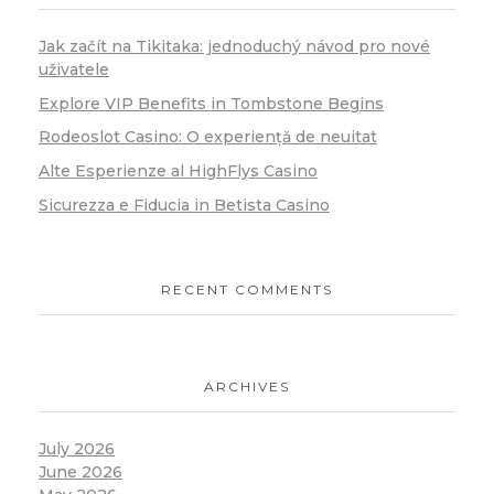
Jak začít na Tikitaka: jednoduchý návod pro nové
uživatele
Explore VIP Benefits in Tombstone Begins
Rodeoslot Casino: O experiență de neuitat
Alte Esperienze al HighFlys Casino
Sicurezza e Fiducia in Betista Casino
RECENT COMMENTS
ARCHIVES
July 2026
June 2026