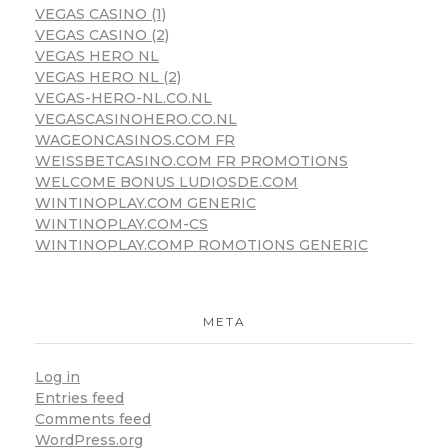
VEGAS CASINO (1)
VEGAS CASINO (2)
VEGAS HERO NL
VEGAS HERO NL (2)
VEGAS-HERO-NL.CO.NL
VEGASCASINOHERO.CO.NL
WAGEONCASINOS.COM FR
WEISSBETCASINO.COM FR PROMOTIONS
WELCOME BONUS LUDIOSDE.COM
WINTINOPLAY.COM GENERIC
WINTINOPLAY.COM-CS
WINTINOPLAY.COMP ROMOTIONS GENERIC
META
Log in
Entries feed
Comments feed
WordPress.org