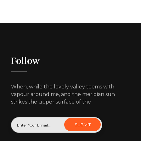
Follow
When, while the lovely valley teems with
vapour around me, and the meridian sun
strikes the upper surface of the