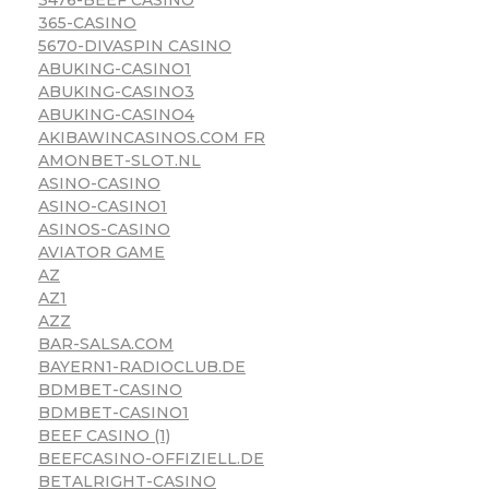
365-CASINO
5670-DIVASPIN CASINO
ABUKING-CASINO1
ABUKING-CASINO3
ABUKING-CASINO4
AKIBAWINCASINOS.COM FR
AMONBET-SLOT.NL
ASINO-CASINO
ASINO-CASINO1
ASINOS-CASINO
AVIATOR GAME
AZ
AZ1
AZZ
BAR-SALSA.COM
BAYERN1-RADIOCLUB.DE
BDMBET-CASINO
BDMBET-CASINO1
BEEF CASINO (1)
BEEFCASINO-OFFIZIELL.DE
BETALRIGHT-CASINO