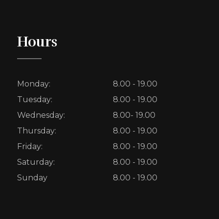
Hours
Monday:
8.00 - 19.00
Tuesday:
8.00 - 19.00
Wednesday:
8.00- 19.00
Thursday:
8.00 - 19.00
Friday:
8.00 - 19.00
Saturday:
8.00 - 19.00
Sunday
8.00 - 19.00