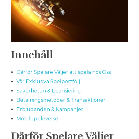
Innehåll
Därför Spelare Väljer att spela hos Oss
Vår Exklusiva Spelportfölj
Säkerheten & Licensiering
Betalningsmetoder & Transaktioner
Erbjudanden & Kampanjer
Mobilupplevelse
Därför Spelare Väljer