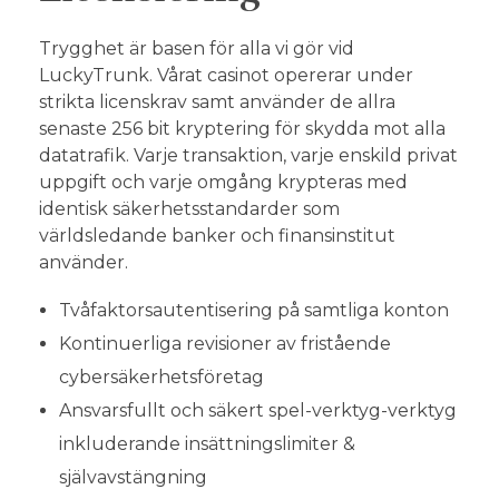
Trygghet är basen för alla vi gör vid
LuckyTrunk. Vårat casinot opererar under
strikta licenskrav samt använder de allra
senaste 256 bit kryptering för skydda mot alla
datatrafik. Varje transaktion, varje enskild privat
uppgift och varje omgång krypteras med
identisk säkerhetsstandarder som
världsledande banker och finansinstitut
använder.
Tvåfaktorsautentisering på samtliga konton
Kontinuerliga revisioner av fristående
cybersäkerhetsföretag
Ansvarsfullt och säkert spel-verktyg-verktyg
inkluderande insättningslimiter &
självavstängning