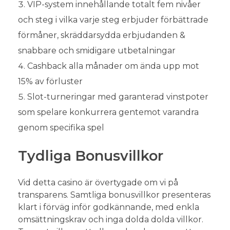
VIP-system innehållande totalt fem nivåer
och steg i vilka varje steg erbjuder förbättrade
förmåner, skräddarsydda erbjudanden &
snabbare och smidigare utbetalningar
Cashback alla månader om ända upp mot
15% av förluster
Slot-turneringar med garanterad vinstpoter
som spelare konkurrera gentemot varandra
genom specifika spel
Tydliga Bonusvillkor
Vid detta casino är övertygade om vi på
transparens. Samtliga bonusvillkor presenteras
klart i förväg inför godkännande, med enkla
omsättningskrav och inga dolda dolda villkor.