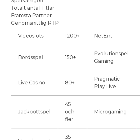
Spelkategori
Totalt antal Titlar
Främsta Partner
Genomsnittlig RTP
Videoslots
1200+
NetEnt
Evolutionspel
Bordsspel
150+
Gaming
Pragmatic
Live Casino
80+
Play Live
45
Jackpottspel
och
Microgaming
fler
35