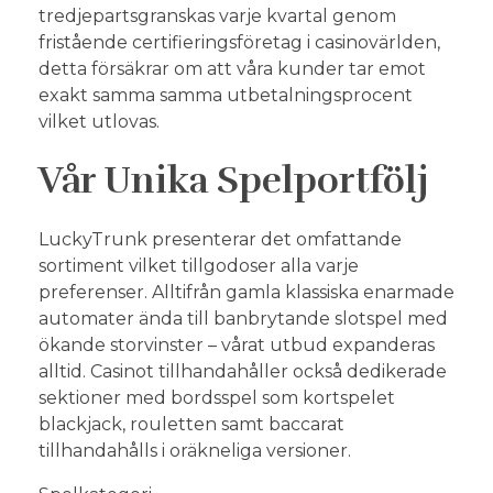
tredjepartsgranskas varje kvartal genom
fristående certifieringsföretag i casinovärlden,
detta försäkrar om att våra kunder tar emot
exakt samma samma utbetalningsprocent
vilket utlovas.
Vår Unika Spelportfölj
LuckyTrunk presenterar det omfattande
sortiment vilket tillgodoser alla varje
preferenser. Alltifrån gamla klassiska enarmade
automater ända till banbrytande slotspel med
ökande storvinster – vårat utbud expanderas
alltid. Casinot tillhandahåller också dedikerade
sektioner med bordsspel som kortspelet
blackjack, rouletten samt baccarat
tillhandahålls i oräkneliga versioner.