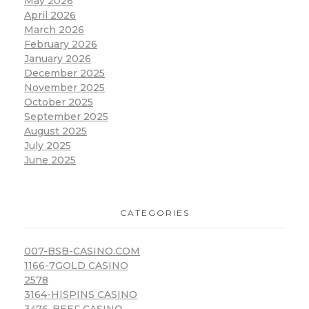
May 2026
April 2026
March 2026
February 2026
January 2026
December 2025
November 2025
October 2025
September 2025
August 2025
July 2025
June 2025
CATEGORIES
007-BSB-CASINO.COM
1166-7GOLD CASINO
2578
3164-HISPINS CASINO
3476-BEEF CASINO