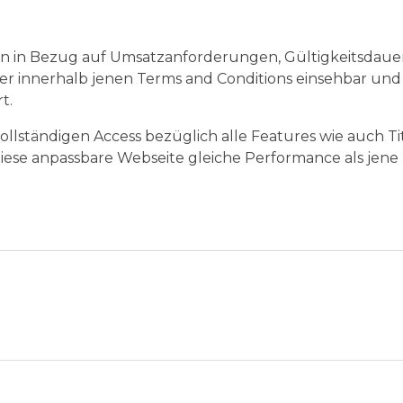
n in Bezug auf Umsatzanforderungen, Gültigkeitsdaue
mer innerhalb jenen Terms and Conditions einsehbar und
t.
llständigen Access bezüglich alle Features wie auch Ti
diese anpassbare Webseite gleiche Performance als jene 