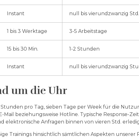
Instant
null bis vierundzwanzig Std
1 bis 3 Werktage
3-5 Arbeitstage
15 bis 30 Min.
1-2 Stunden
Instant
null bis vierundzwanzig St
nd um die Uhr
Stunden pro Tag, sieben Tage per Week für die Nutzun
-Mail beziehungsweise Hotline. Typische Response-Zeit
 elektronische Anfragen binnen von vieren Std. erledig
e Trainings hinsichtlich sämtlichen Aspekten unserer P