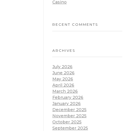
Casino
RECENT COMMENTS
ARCHIVES
July 2026
June 2026
May 2026
April 2026
March 2026
February 2026
January 2026
December 2025
November 2025
October 2025
September 2025