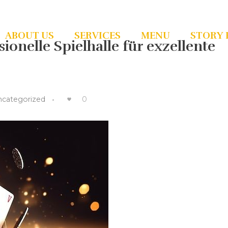
ABOUT US
SERVICES
MENU
STORY
onelle Spielhalle für exzellente
ncategorized
0