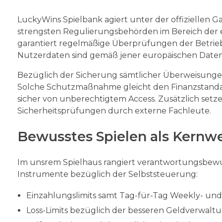
LuckyWins Spielbank agiert unter der offiziellen G
strengsten Regulierungsbehörden im Bereich der 
garantiert regelmäßige Überprüfungen der Betriebsab
Nutzerdaten sind gemäß jener europäischen Dat
Bezüglich der Sicherung sämtlicher Überweisunge
Solche Schutzmaßnahme gleicht den Finanzstandard
sicher von unberechtigtem Access. Zusätzlich setz
Sicherheitsprüfungen durch externe Fachleute.
Bewusstes Spielen als Kernw
Im unsrem Spielhaus rangiert verantwortungsbewuss
Instrumente bezüglich der Selbststeuerung:
Einzahlungslimits samt Tag-für-Tag Weekly- und
Loss-Limits bezüglich der besseren Geldverwalt