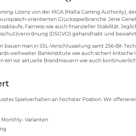
aming-Lizenz von der MGA (Malta Gaming Authority), der
europäisch-orientierten Glücksspielbranche. Jene Ge
läufe, Fairness wie auch finanzieller Stabilität. Jegli
enschutzverordnung (DSGVO) gehandhabt und bewahrt
n bauen man in SSL-Verschlüsselung samt 256-Bit-Tech
s weltweiter Bankinstitute wie auch sichert kritische
en ein wir aktuelle Brandmauern wie auch kontinuierlic
ert
tes Spielverhalten an höchster Position. Wir offerieren
 Monthly- Varianten
ung