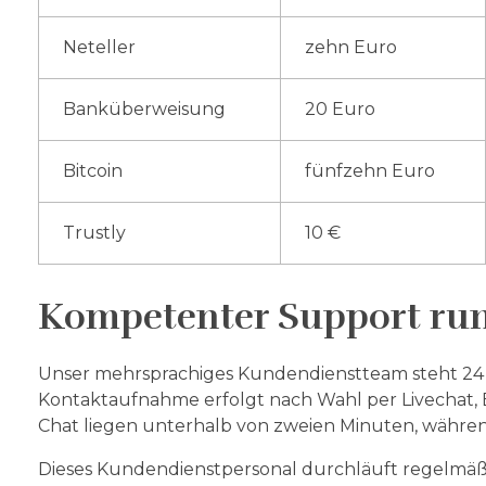
Neteller
zehn Euro
Banküberweisung
20 Euro
Bitcoin
fünfzehn Euro
Trustly
10 €
Kompetenter Support ru
Unser mehrsprachiges Kundendienstteam steht 24 
Kontaktaufnahme erfolgt nach Wahl per Livechat, E
Chat liegen unterhalb von zweien Minuten, während
Dieses Kundendienstpersonal durchläuft regelmäßig