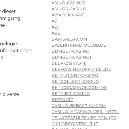
ASINO-CASINO1
ASINOS-CASINO
 dieser
AVIATOR GAME
nehmigung
AZ
che
AZ1
.
AZZ
BAR-SALSA.COM
nologie.
BAYERN1-RADIOCLUB.DE
 Informationen
BDMBET-CASINO
BDMBET-CASINO1
he
BEEF CASINO (1)
BEEFCASINO-OFFIZIELL.DE
BETALRIGHT-CASINO
BETCOLLECT-CASINO
BETICOCASINOS.COM-DE
BETNJET-CASINO
 diverse
BIZZO.VIP
CASINO-BSB007-AU.COM
CASINOLY CASINO 4766 – 4777_
CENOTEAZULTOURS.COM (TR)
CICLOREGISTRO.IT IT