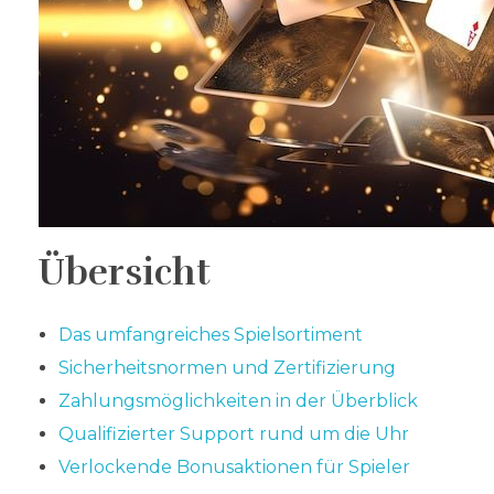
Übersicht
Das umfangreiches Spielsortiment
Sicherheitsnormen und Zertifizierung
Zahlungsmöglichkeiten in der Überblick
Qualifizierter Support rund um die Uhr
Verlockende Bonusaktionen für Spieler