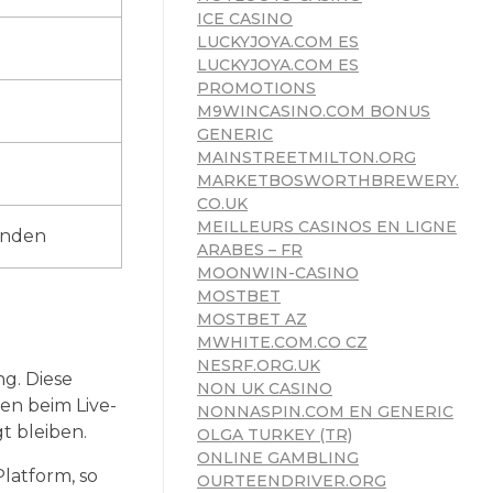
ICE CASINO
LUCKYJOYA.COM ES
.
LUCKYJOYA.COM ES
PROMOTIONS
M9WINCASINO.COM BONUS
GENERIC
MAINSTREETMILTON.ORG
MARKETBOSWORTHBREWERY.
CO.UK
MEILLEURS CASINOS EN LIGNE
unden
ARABES – FR
MOONWIN-CASINO
MOSTBET
MOSTBET AZ
MWHITE.COM.CO CZ
NESRF.ORG.UK
g. Diese
NON UK CASINO
en beim Live-
NONNASPIN.COM EN GENERIC
t bleiben.
OLGA TURKEY (TR)
ONLINE GAMBLING
latform, so
OURTEENDRIVER.ORG