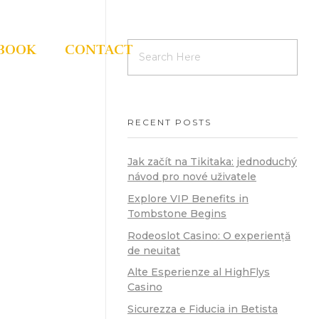
 BOOK
CONTACT
RECENT POSTS
Jak začít na Tikitaka: jednoduchý
návod pro nové uživatele
Explore VIP Benefits in
Tombstone Begins
Rodeoslot Casino: O experiență
de neuitat
Alte Esperienze al HighFlys
Casino
Sicurezza e Fiducia in Betista