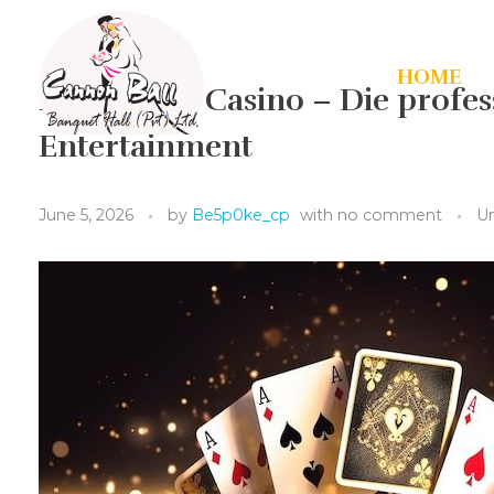
HOME
LuckyWins Casino – Die professi
Entertainment
Cannon Ball Banquet
Banquet Hall in Gampaha
June 5, 2026
by
Be5p0ke_cp
with
no comment
U