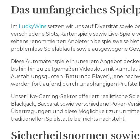
Das umfangreiches Spielp
Im
LuckyWins
setzen wir uns auf Diversität sowie b
verschiedene Slots, Kartenspiele sowie Live-Spiele 
seitens renommierten Anbietern beispielsweise Net
problemlose Spielabläufe sowie ausgewogene Ge
Diese Automatenspiele in unserem Angebot decken 
bis hin hin zu zeitgemäßen Videoslots mit kumulativ
Auszahlungsquoten (Return to Player), jene nachw
werden fortlaufend durch unabhängigen Prüfstelle
Unser Live-Gaming-Sektor offeriert realistische Spi
Blackjack, Baccarat sowie verschiedene Poker-Vers
Übertragungen und diese Möglichkeit zur unmitte
traditionellen Spielstätte bei nichts nachsteht.
Sicherheitsnormen sowie 