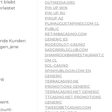
 bleibt.
OUTMEDIA.ORG
PIN UP WIN
rleistet
PIN-UP RU
PINUP AZ
PLAYAUGUSTAPINES.COM CL
PUBLIC
RETIMBACASINO.COM
GENERIC ES
hende Kunden.
RODEOSLOT-CASINO
gen, jene
SADGRRRLSCLUB.COM
SHAMROCKBARRESTAURANT.C
OM CL
SOL-CASINO
SPINHUBLOGIN.COM EN
GENERIC
mit
TERRACASINO.NE
PROMOTIONS GENERIC
TERRACASINO.NET GENERIC
TTCASINO.NET PROMOTIONS
eint.
GENERIC
TWEEDBETCASINO.COM
count-