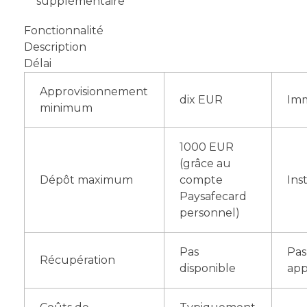
supplémentaire
Fonctionnalité
Description
Délai
Approvisionnement
dix EUR
Im
minimum
1000 EUR
(grâce au
Dépôt maximum
compte
Ins
Paysafecard
personnel)
Pas
Pas
Récupération
disponible
app