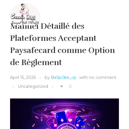
Manuel Détaillé des
Cannon Ball Banquet
Banquet Hall in Gampaha
Plateformes Acceptant
Paysafecard comme Option
de Règlement
April 15, 2026
by
Be5p0ke_cp
with
no comment
Uncategorized
0