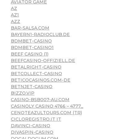
AVIATOR GAME
AZ
AZ1
AZZ
BAR-SALSA.COM
BAYERN1-RADIOCLUB.DE
BDMBET-CASINO
BDMBET-CASINO1
BEEF CASINO (1)
BEEFCASINO-OFFIZIELL.DE
BETALRIGHT-CASINO
BETCOLLECT-CASINO
BETICOCASINOS.COM-DE
BETNJET-CASINO
BIZZO.VIP
CASINO-BSB007-AU.COM
CASINOLY CASINO 4766 – 4777_
CENOTEAZULTOURS.COM (TR)
CICLOREGISTRO.IT IT
DAVINCI-CASINO
DIVASPIN-CASINO
DOGALDOGUM.COM