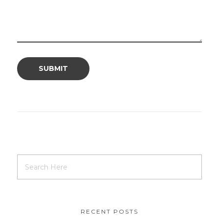
RECENT POSTS