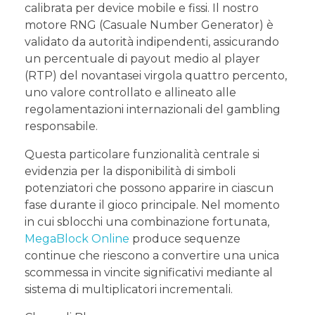
calibrata per device mobile e fissi. Il nostro
motore RNG (Casuale Number Generator) è
validato da autorità indipendenti, assicurando
un percentuale di payout medio al player
(RTP) del novantasei virgola quattro percento,
uno valore controllato e allineato alle
regolamentazioni internazionali del gambling
responsabile.
Questa particolare funzionalità centrale si
evidenzia per la disponibilità di simboli
potenziatori che possono apparire in ciascun
fase durante il gioco principale. Nel momento
in cui sblocchi una combinazione fortunata,
MegaBlock Online
produce sequenze
continue che riescono a convertire una unica
scommessa in vincite significativi mediante al
sistema di multiplicatori incrementali.