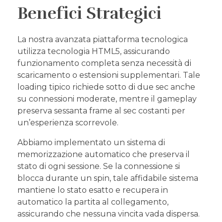
Benefici Strategici
La nostra avanzata piattaforma tecnologica
utilizza tecnologia HTML5, assicurando
funzionamento completa senza necessità di
scaricamento o estensioni supplementari. Tale
loading tipico richiede sotto di due sec anche
su connessioni moderate, mentre il gameplay
preserva sessanta frame al sec costanti per
un’esperienza scorrevole.
Abbiamo implementato un sistema di
memorizzazione automatico che preserva il
stato di ogni sessione. Se la connessione si
blocca durante un spin, tale affidabile sistema
mantiene lo stato esatto e recupera in
automatico la partita al collegamento,
assicurando che nessuna vincita vada dispersa.