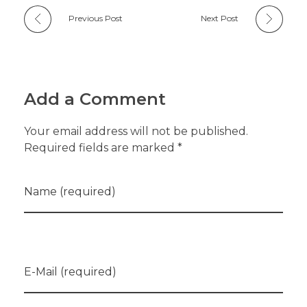
Previous Post
Next Post
Add a Comment
Your email address will not be published.
Required fields are marked *
Name (required)
E-Mail (required)