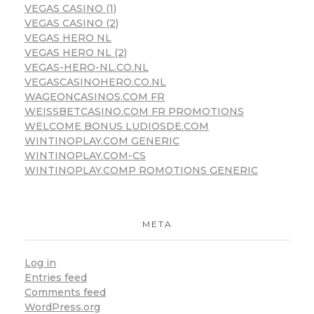
VEGAS CASINO (1)
VEGAS CASINO (2)
VEGAS HERO NL
VEGAS HERO NL (2)
VEGAS-HERO-NL.CO.NL
VEGASCASINOHERO.CO.NL
WAGEONCASINOS.COM FR
WEISSBETCASINO.COM FR PROMOTIONS
WELCOME BONUS LUDIOSDE.COM
WINTINOPLAY.COM GENERIC
WINTINOPLAY.COM-CS
WINTINOPLAY.COMP ROMOTIONS GENERIC
META
Log in
Entries feed
Comments feed
WordPress.org