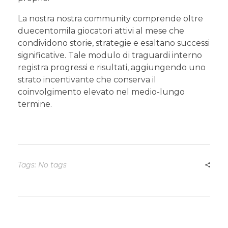
La nostra nostra community comprende oltre
duecentomila giocatori attivi al mese che
condividono storie, strategie e esaltano successi
significative. Tale modulo di traguardi interno
registra progressi e risultati, aggiungendo uno
strato incentivante che conserva il
coinvolgimento elevato nel medio-lungo
termine.
Tags: No tags