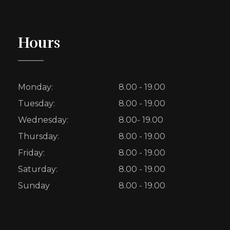
Hours
Monday:
8.00 - 19.00
Tuesday:
8.00 - 19.00
Wednesday:
8.00- 19.00
Thursday:
8.00 - 19.00
Friday:
8.00 - 19.00
Saturday:
8.00 - 19.00
Sunday
8.00 - 19.00