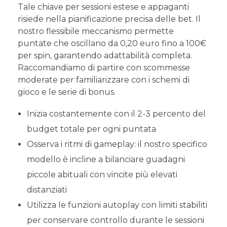
Tale chiave per sessioni estese e appaganti
risiede nella pianificazione precisa delle bet. Il
nostro flessibile meccanismo permette
puntate che oscillano da 0,20 euro fino a 100€
per spin, garantendo adattabilità completa.
Raccomandiamo di partire con scommesse
moderate per familiarizzare con i schemi di
gioco e le serie di bonus.
Inizia costantemente con il 2-3 percento del
budget totale per ogni puntata
Osserva i ritmi di gameplay: il nostro specifico
modello è incline a bilanciare guadagni
piccole abituali con vincite più elevati
distanziati
Utilizza le funzioni autoplay con limiti stabiliti
per conservare controllo durante le sessioni