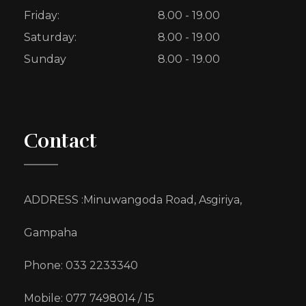
Friday:
8.00 - 19.00
Saturday:
8.00 - 19.00
Sunday
8.00 - 19.00
Contact
ADDRESS :Minuwangoda Road, Asgiriya,
Gampaha
Phone: 033 2233340
Mobile: 077 7498014 / 15