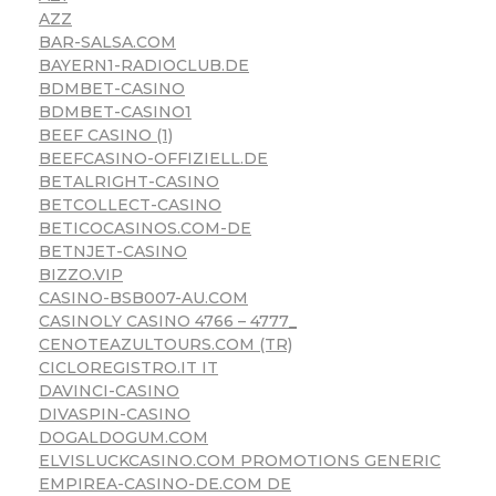
AZZ
BAR-SALSA.COM
BAYERN1-RADIOCLUB.DE
BDMBET-CASINO
BDMBET-CASINO1
BEEF CASINO (1)
BEEFCASINO-OFFIZIELL.DE
BETALRIGHT-CASINO
BETCOLLECT-CASINO
BETICOCASINOS.COM-DE
BETNJET-CASINO
BIZZO.VIP
CASINO-BSB007-AU.COM
CASINOLY CASINO 4766 – 4777_
CENOTEAZULTOURS.COM (TR)
CICLOREGISTRO.IT IT
DAVINCI-CASINO
DIVASPIN-CASINO
DOGALDOGUM.COM
ELVISLUCKCASINO.COM PROMOTIONS GENERIC
EMPIREA-CASINO-DE.COM DE