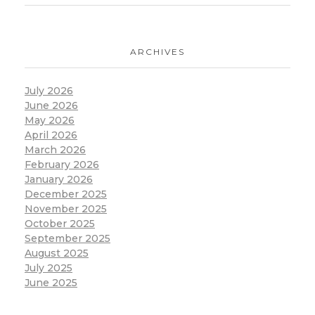
ARCHIVES
July 2026
June 2026
May 2026
April 2026
March 2026
February 2026
January 2026
December 2025
November 2025
October 2025
September 2025
August 2025
July 2025
June 2025