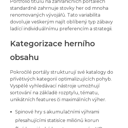
Portfolio titulů na zahraničních portálech
standardně zahrnuje stovky her od mnoha
renomovaných vývojářů. Tato variabilita
dovoluje veškerým najít oblíbený typ zábavy
ladící individuálnímu preferencím a strategii.
Kategorizace herního
obsahu
Pokročilé portály strukturují své katalogy do
přívětivých kategorií optimalizujících pohyb.
Vyspělé vyhledávací nástroje umožňují
sortování na základě rozptylu, tématu,
unikátních features či maximálních výher.
Spinové hry s akumulačními výhrami
přesahujícími statisíce miliónů korun