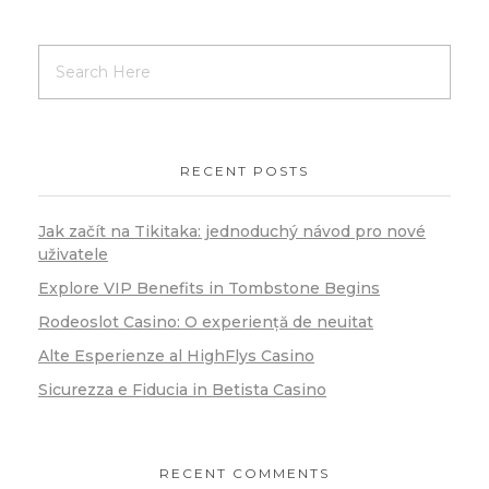
RECENT POSTS
Jak začít na Tikitaka: jednoduchý návod pro nové
uživatele
Explore VIP Benefits in Tombstone Begins
Rodeoslot Casino: O experiență de neuitat
Alte Esperienze al HighFlys Casino
Sicurezza e Fiducia in Betista Casino
RECENT COMMENTS