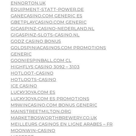
ENNORTON.UK
EQUIPMENT-STATT-POWER.DE
GANECASINO.COM GENERIC ES
GBETPLAYCASINO.COM GENERIC
GIGASPINZ-CASINO-NEDERLAND.NL
GIGASPINZ-SLOTS-CASINO.NL
GODZ CASINO BONUS
GOLDSPINIACASINOS.COM PROMOTIONS
GENERIC
GOONIESPINBALL.COM CL
HIGHFLYS CASINO 3092 – 3103
HOTLOOT-CASINO
HOTLOOTS-CASINO
ICE CASINO
LUCKYJOYA.COM ES
LUCKYJOYA.COM ES PROMOTIONS
M9WINCASINO.COM BONUS GENERIC
MAINSTREETMILTON.ORG
MARKETBOSWORTHBREWERY.CO.UK
MEILLEURS CASINOS EN LIGNE ARABES – FR
MOONWIN-CASINO