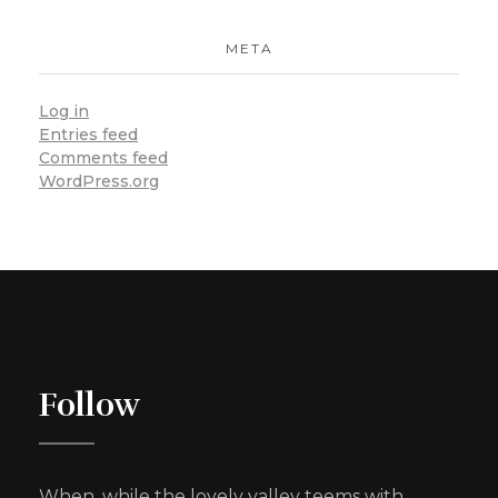
META
Log in
Entries feed
Comments feed
WordPress.org
Follow
When, while the lovely valley teems with