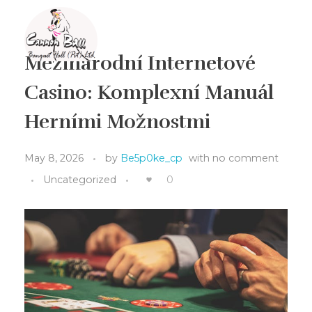
Mezinárodní Internetové
Cannon Ball Banquet
Banquet Hall in Gampaha
Casino: Komplexní Manuál
Herními Možnostmi
May 8, 2026
by
Be5p0ke_cp
with
no comment
Uncategorized
0