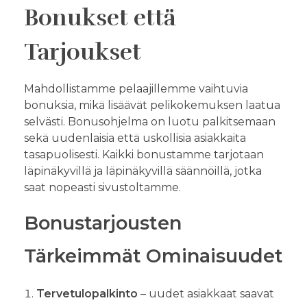
Bonukset että
Tarjoukset
Mahdollistamme pelaajillemme vaihtuvia
bonuksia, mikä lisäävät pelikokemuksen laatua
selvästi. Bonusohjelma on luotu palkitsemaan
sekä uudenlaisia että uskollisia asiakkaita
tasapuolisesti. Kaikki bonustamme tarjotaan
läpinäkyvillä ja läpinäkyvillä säännöillä, jotka
saat nopeasti sivustoltamme.
Bonustarjousten
Tärkeimmät Ominaisuudet
Tervetulopalkinto
– uudet asiakkaat saavat