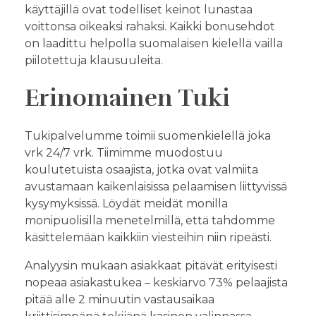
käyttäjillä ovat todelliset keinot lunastaa
voittonsa oikeaksi rahaksi. Kaikki bonusehdot
on laadittu helpolla suomalaisen kielellä vailla
piilotettuja klausuuleita.
Erinomainen Tuki
Tukipalvelumme toimii suomenkielellä joka
vrk 24/7 vrk. Tiimimme muodostuu
koulutetuista osaajista, jotka ovat valmiita
avustamaan kaikenlaisissa pelaamisen liittyvissä
kysymyksissä. Löydät meidät monilla
monipuolisilla menetelmillä, että tahdomme
käsittelemään kaikkiin viesteihin niin ripeästi.
Analyysin mukaan asiakkaat pitävät erityisesti
nopeaa asiakastukea – keskiarvo 73% pelaajista
pitää alle 2 minuutin vastausaikaa