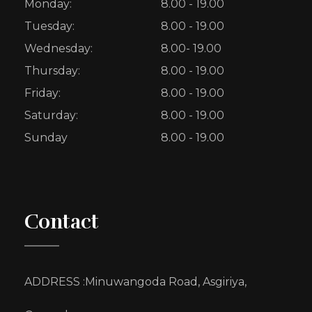
Monday:
8.00 - 19.00
Tuesday:
8.00 - 19.00
Wednesday:
8.00- 19.00
Thursday:
8.00 - 19.00
Friday:
8.00 - 19.00
Saturday:
8.00 - 19.00
Sunday
8.00 - 19.00
Contact
ADDRESS :Minuwangoda Road, Asgiriya,