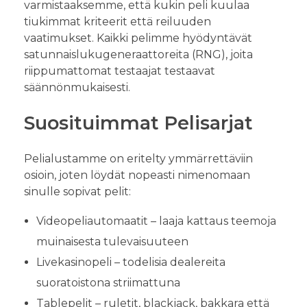
varmistaaksemme, että kukin peli kuulaa
tiukimmat kriteerit että reiluuden
vaatimukset. Kaikki pelimme hyödyntävät
satunnaislukugeneraattoreita (RNG), joita
riippumattomat testaajat testaavat
säännönmukaisesti.
Suosituimmat Pelisarjat
Pelialustamme on eritelty ymmärrettäviin
osioin, joten löydät nopeasti nimenomaan
sinulle sopivat pelit:
Videopeliautomaatit – laaja kattaus teemoja
muinaisesta tulevaisuuteen
Livekasinopeli – todelisia dealereita
suoratoistona striimattuna
Tablepelit – ruletit, blackjack, bakkara että