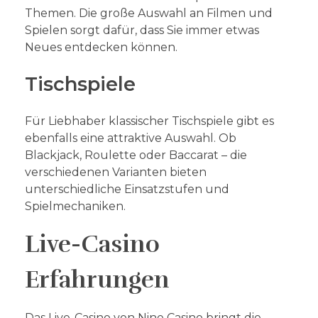
Themen. Die große Auswahl an Filmen und
Spielen sorgt dafür, dass Sie immer etwas
Neues entdecken können.
Tischspiele
Für Liebhaber klassischer Tischspiele gibt es
ebenfalls eine attraktive Auswahl. Ob
Blackjack, Roulette oder Baccarat – die
verschiedenen Varianten bieten
unterschiedliche Einsatzstufen und
Spielmechaniken.
Live-Casino
Erfahrungen
Das Live-Casino von Nine Casino bringt die