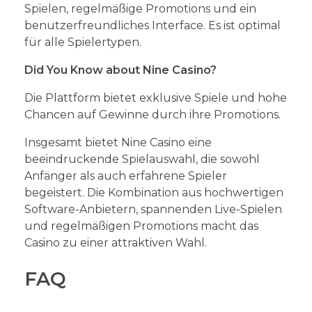
Spielen, regelmäßige Promotions und ein
benutzerfreundliches Interface. Es ist optimal
für alle Spielertypen.
Did You Know about Nine Casino?
Die Plattform bietet exklusive Spiele und hohe
Chancen auf Gewinne durch ihre Promotions.
Insgesamt bietet Nine Casino eine
beeindruckende Spielauswahl, die sowohl
Anfänger als auch erfahrene Spieler
begeistert. Die Kombination aus hochwertigen
Software-Anbietern, spannenden Live-Spielen
und regelmäßigen Promotions macht das
Casino zu einer attraktiven Wahl.
FAQ