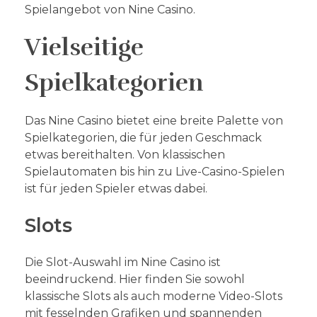
Spielangebot von Nine Casino.
Vielseitige
Spielkategorien
Das Nine Casino bietet eine breite Palette von
Spielkategorien, die für jeden Geschmack
etwas bereithalten. Von klassischen
Spielautomaten bis hin zu Live-Casino-Spielen
ist für jeden Spieler etwas dabei.
Slots
Die Slot-Auswahl im Nine Casino ist
beeindruckend. Hier finden Sie sowohl
klassische Slots als auch moderne Video-Slots
mit fesselnden Grafiken und spannenden