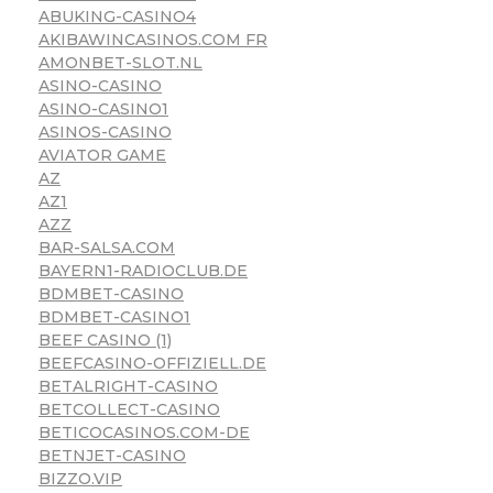
ABUKING-CASINO4
AKIBAWINCASINOS.COM FR
AMONBET-SLOT.NL
ASINO-CASINO
ASINO-CASINO1
ASINOS-CASINO
AVIATOR GAME
AZ
AZ1
AZZ
BAR-SALSA.COM
BAYERN1-RADIOCLUB.DE
BDMBET-CASINO
BDMBET-CASINO1
BEEF CASINO (1)
BEEFCASINO-OFFIZIELL.DE
BETALRIGHT-CASINO
BETCOLLECT-CASINO
BETICOCASINOS.COM-DE
BETNJET-CASINO
BIZZO.VIP