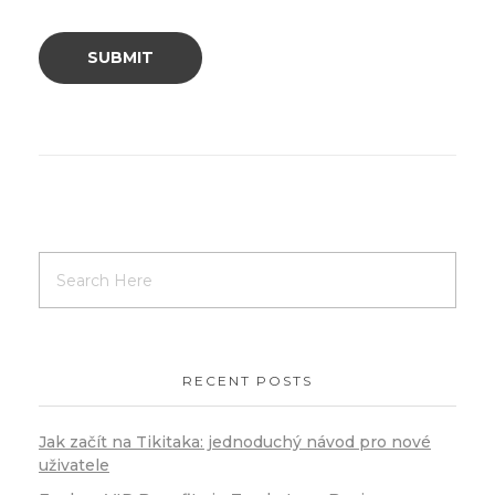
RECENT POSTS
Jak začít na Tikitaka: jednoduchý návod pro nové
uživatele