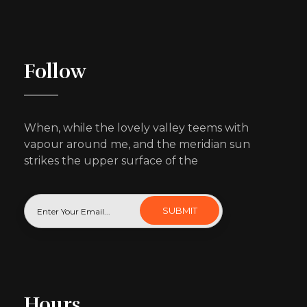
Follow
When, while the lovely valley teems with
vapour around me, and the meridian sun
strikes the upper surface of the
Hours