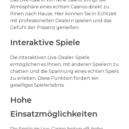
Atmosphäre eines echten Casinos direkt zu
Ihnen nach Hause. Hier können Sie in Echtzeit
mit professionellen Dealern spielen und das
Gefühl der Präsenz genießen.
Interaktive Spiele
Die interaktiven Live-Dealer-Spiele
ermöglichen es Ihnen, mit anderen Spielern zu
chatten und die Spannung eines echten Spiels
zu erleben. Diese Funktion fördert ein
geselliges Spielerlebnis.
Hohe
Einsatzmöglichkeiten
Die Spiele im Live-Casino bieten oft hohe