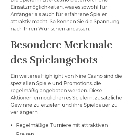
Einsatzmöglichkeiten, was es sowohl für
Anfänger als auch für erfahrene Spieler
attraktiv macht. So können Sie die Spannung
nach Ihren Wünschen anpassen.
Besondere Merkmale
des Spielangebots
Ein weiteres Highlight von Nine Casino sind die
speziellen Spiele und Promotions, die
regelmäßig angeboten werden. Diese
Aktionen ermöglichen es Spielern, zusätzliche
Gewinne zu erzielen und ihre Spieldauer zu
verlängern.
Regelmäßige Turniere mit attraktiven
Preisen