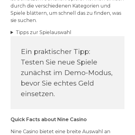
durch die verschiedenen Kategorien und
Spiele blättern, um schnell das zu finden, was
sie suchen.
Tipps zur Spielauswahl
Ein praktischer Tipp:
Testen Sie neue Spiele
zunächst im Demo-Modus,
bevor Sie echtes Geld
einsetzen.
Quick Facts about Nine Casino
Nine Casino bietet eine breite Auswahl an