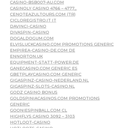
CASINO-BSB007-AU.COM
CASINOLY CASINO 4766 – 4777_
CENOTEAZULTOURS.COM (TR)
CICLOREGISTRO.IT IT
DAVINCI-CASINO
DIVASPIN-CASINO
DOGALDOGUM.COM
ELVISLUCKCASINO.COM PROMOTIONS GENERIC
EMPIREA-CASINO-DE.COM DE
ENNORTON.UK
EQUIPMENT-STATT-POWER.DE
GANECASINO.COM GENERIC ES
GBETPLAYCASINO.COM GENERIC
GIGASPINZ-CASINO-NEDERLAND.NL
GIGASPINZ-SLOTS-CASINO.NL
GODZ CASINO BONUS
GOLDSPINIACASINOS.COM PROMOTIONS
GENERIC
GOONIESPINBALL.COM CL
HIGHFLYS CASINO 3092 – 3103
HOTLOOT-CASINO