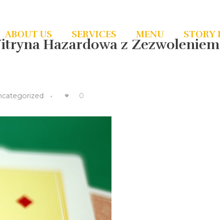
ABOUT US
SERVICES
MENU
STORY
itryna Hazardowa z Zezwoleniem
ncategorized
0