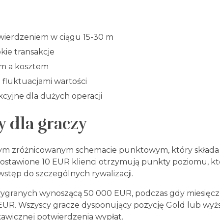
atwierdzeniem w ciągu 15-30 m
bkie transakcje
m a kosztem
 fluktuacjami wartości
kcyjne dla dużych operacji
 dla graczy
ym zróżnicowanym schemacie punktowym, który składa s
stawione 10 EUR klienci otrzymują punkty poziomu, kt
wstęp do szczególnych rywalizacji.
ygranych wynoszącą 50 000 EUR, podczas gdy miesięc
EUR. Wszyscy gracze dysponujący pozycję Gold lub wyżs
kawicznej potwierdzenia wypłat.