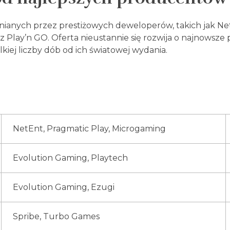
nianych przez prestiżowych deweloperów, takich jak Ne
 Play’n GO. Oferta nieustannie się rozwija o najnowsze 
lkiej liczby dób od ich światowej wydania.
NetEnt, Pragmatic Play, Microgaming
Evolution Gaming, Playtech
Evolution Gaming, Ezugi
Spribe, Turbo Games