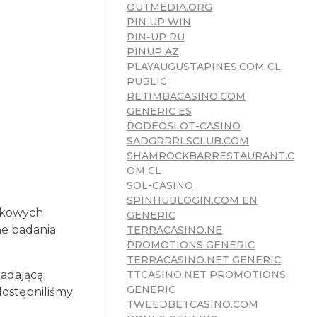
OUTMEDIA.ORG
PIN UP WIN
PIN-UP RU
PINUP AZ
PLAYAUGUSTAPINES.COM CL
PUBLIC
RETIMBACASINO.COM
GENERIC ES
RODEOSLOT-CASINO
SADGRRRLSCLUB.COM
SHAMROCKBARRESTAURANT.C
OM CL
SOL-CASINO
SPINHUBLOGIN.COM EN
atkowych
GENERIC
ne badania
TERRACASINO.NE
PROMOTIONS GENERIC
TERRACASINO.NET GENERIC
iadającą
TTCASINO.NET PROMOTIONS
GENERIC
ostępniliśmy
TWEEDBETCASINO.COM