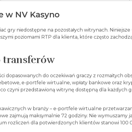
ie w NV Kasyno
ć gry niedostępne na pozostałych witrynach. Niniejsze 
ższymi poziomami RTP dla klienta, które często zachodz
o transferów
ści dopasowanych do oczekiwań graczy z rozmaitych ob
etowe, e-portfele wirtualne, wpłaty bankowe oraz kry
 co czyni przedstawioną witrynę dostępną dla każdych 
łyskawicznych w branży – e-portfele wirtualne przetwarza
nsowe zajmują maksymalnie 72 godziny. Nie wymuszamy j
mum rozliczeń dla potwierdzonych klientów stanowi 100