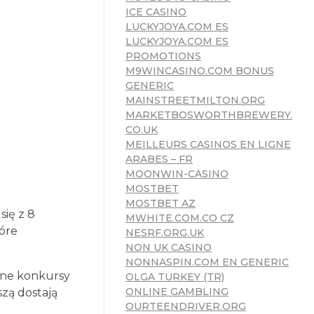
ICE CASINO
LUCKYJOYA.COM ES
LUCKYJOYA.COM ES
PROMOTIONS
M9WINCASINO.COM BONUS
GENERIC
MAINSTREETMILTON.ORG
MARKETBOSWORTHBREWERY.
CO.UK
MEILLEURS CASINOS EN LIGNE
ARABES – FR
MOONWIN-CASINO
MOSTBET
MOSTBET AZ
ię z 8
MWHITE.COM.CO CZ
óre
NESRF.ORG.UK
NON UK CASINO
NONNASPIN.COM EN GENERIC
zne konkursy
OLGA TURKEY (TR)
ONLINE GAMBLING
zą dostają
OURTEENDRIVER.ORG