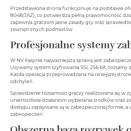
Przedstawiona strona funkcjonuje na podstawie ofic
8048/JAZ), co potwierdza pełną prawomocność dzia
zapewnia graczom jasne zasady gry oraz sprawiedl
zewnętrznych podmiotów.
Profesjonalne systemy za
W NV Kasynie najważniejszą sprawą jest zabezpiecz
Używamy system szyfrowania SSL 256-bit, tożsamy 
Każda operacja przeprowadzana na niniejszej stroni
odchyleń.
Sprawdzenie tożsamości graczy realizowana się w z
uniemożliwia działaniom wybielania środków oraz z
dostępu zapisywane są w zabezpieczonej formie, a 
zabezpieczeń.
Obszerna baza rozrywek 