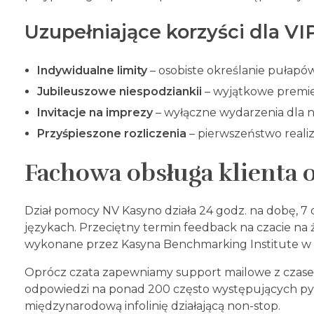
Uzupełniające korzyści dla V
Indywidualne limity
– osobiste określanie pułapów
Jubileuszowe niespodziankii
– wyjątkowe premie
Invitacje na imprezy
– wyłączne wydarzenia dla 
Przyśpieszone rozliczenia
– pierwszeństwo realiz
Fachowa obsługa klienta
Dział pomocy NV Kasyno działa 24 godz. na dobę, 7
językach. Przeciętny termin feedback na czacie n
wykonane przez Kasyna Benchmarking Institute w 
Oprócz czata zapewniamy support mailowe z czasem
odpowiedzi na ponad 200 często występujących py
międzynarodową infolinię działającą non-stop.