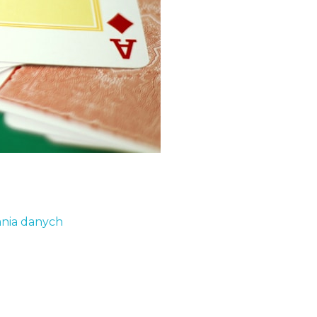
ania danych