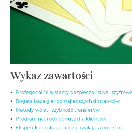
Wykaz zawartości
Profesjonalne systemy bezpieczeństwa i szyfrow
Bogata baza gier od najlepszych dostawców
Metody wpłat i szybkość transferów
Program nagród i bonusy dla klientów
Ekspercka obsługa gracza działająca non-stop