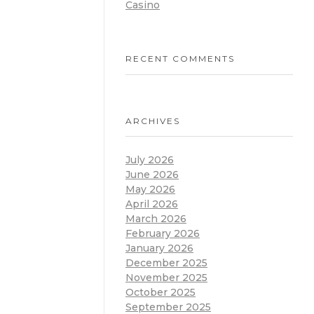
Casino
RECENT COMMENTS
ARCHIVES
July 2026
June 2026
May 2026
April 2026
March 2026
February 2026
January 2026
December 2025
November 2025
October 2025
September 2025