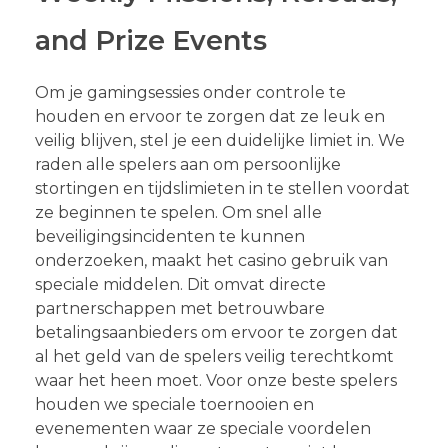
and Prize Events
Om je gamingsessies onder controle te
houden en ervoor te zorgen dat ze leuk en
veilig blijven, stel je een duidelijke limiet in. We
raden alle spelers aan om persoonlijke
stortingen en tijdslimieten in te stellen voordat
ze beginnen te spelen. Om snel alle
beveiligingsincidenten te kunnen
onderzoeken, maakt het casino gebruik van
speciale middelen. Dit omvat directe
partnerschappen met betrouwbare
betalingsaanbieders om ervoor te zorgen dat
al het geld van de spelers veilig terechtkomt
waar het heen moet. Voor onze beste spelers
houden we speciale toernooien en
evenementen waar ze speciale voordelen