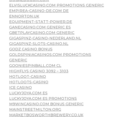
ELVISLUCKCASINO.COM PROMOTIONS GENERIC
EMPIREA-CASINO-DE.COM DE
ENNORTON.UK
EQUIPMENT-STATT-POWER.DE
GANECASINO.COM GENERIC ES
GBETPLAYCASINO.COM GENERIC
GIGASPINZ-CASINO-NEDERLAND.NL
GIGASPINZ-SLOTS-CASINO.NL
GODZ CASINO BONUS
GOLDSPINIACASINOS.COM PROMOTIONS
GENERIC
GOONIESPINBALL.COM CL
HIGHFLYS CASINO 3092 – 3103
HOTLOOT-CASINO
HOTLOOTS-CASINO
ICE CASINO
LUCKYJOYA.COM ES
LUCKYJOYA.COM ES PROMOTIONS
M9WINCASINO.COM BONUS GENERIC
MAINSTREETMILTON.ORG
MARKETBOSWORTHBREWERY.CO.UK