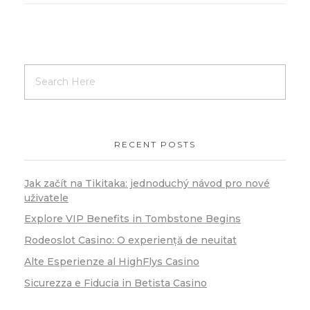
RECENT POSTS
Jak začít na Tikitaka: jednoduchý návod pro nové
uživatele
Explore VIP Benefits in Tombstone Begins
Rodeoslot Casino: O experiență de neuitat
Alte Esperienze al HighFlys Casino
Sicurezza e Fiducia in Betista Casino