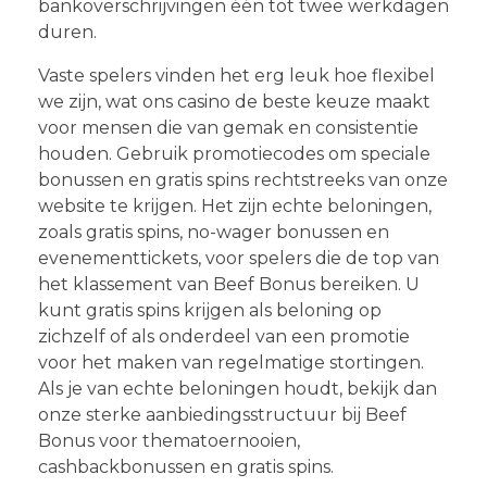
bankoverschrijvingen één tot twee werkdagen
duren.
Vaste spelers vinden het erg leuk hoe flexibel
we zijn, wat ons casino de beste keuze maakt
voor mensen die van gemak en consistentie
houden. Gebruik promotiecodes om speciale
bonussen en gratis spins rechtstreeks van onze
website te krijgen. Het zijn echte beloningen,
zoals gratis spins, no-wager bonussen en
evenementtickets, voor spelers die de top van
het klassement van Beef Bonus bereiken. U
kunt gratis spins krijgen als beloning op
zichzelf of als onderdeel van een promotie
voor het maken van regelmatige stortingen.
Als je van echte beloningen houdt, bekijk dan
onze sterke aanbiedingsstructuur bij Beef
Bonus voor thematoernooien,
cashbackbonussen en gratis spins.