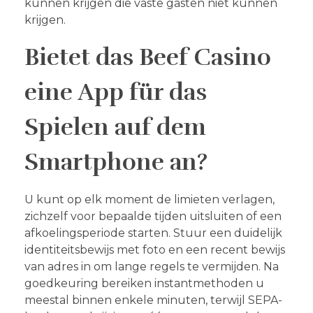
kunnen krijgen die vaste gasten niet kunnen
krijgen.
Bietet das Beef Casino
eine App für das
Spielen auf dem
Smartphone an?
U kunt op elk moment de limieten verlagen,
zichzelf voor bepaalde tijden uitsluiten of een
afkoelingsperiode starten. Stuur een duidelijk
identiteitsbewijs met foto en een recent bewijs
van adres in om lange regels te vermijden. Na
goedkeuring bereiken instantmethoden u
meestal binnen enkele minuten, terwijl SEPA-