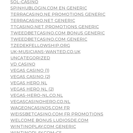
SOL-CASINO
SPINHUBLOGIN.COM EN GENERIC
TERRACASINO.NE PROMOTIONS GENERIC
TERRACASINO.NET GENERIC
TTCASINO.NET PROMOTIONS GENERIC
TWEEDBETCASINO.COM BONUS GENERIC
TWEEDBETCASINO.COM GENERIC
TZEDEKFELLOWSHIP.ORG
UK-MUSICIANS-WANTED.CO.UK
UNCATEGORIZED
VD CASINO
VEGAS CASINO (1)
VEGAS CASINO (2)
VEGAS HERO NL
VEGAS HERO NL (2)
VEGAS-HERO-NL.CO.NL
VEGASCASINOHERO.CO.NL
WAGEONCASINOS.COM FR
WEISSBETCASINO.COM FR PROMOTIONS
WELCOME BONUS LUDIOSDE.COM
WINTINOPLAY.COM GENERIC
WINTINOPLAY.COM-CS