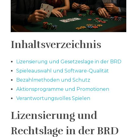
Inhaltsverzeichnis
Lizensierung und Gesetzeslage in der BRD
Spieleauswahl und Software-Qualität
Bezahlmethoden und Schutz
Aktionsprogramme und Promotionen
Verantwortungsvolles Spielen
Lizensierung und
Rechtslage in der BRD