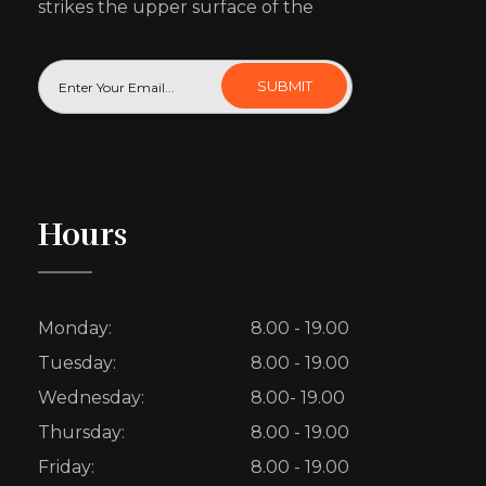
strikes the upper surface of the
Hours
Monday:
8.00 - 19.00
Tuesday:
8.00 - 19.00
Wednesday:
8.00- 19.00
Thursday:
8.00 - 19.00
Friday:
8.00 - 19.00