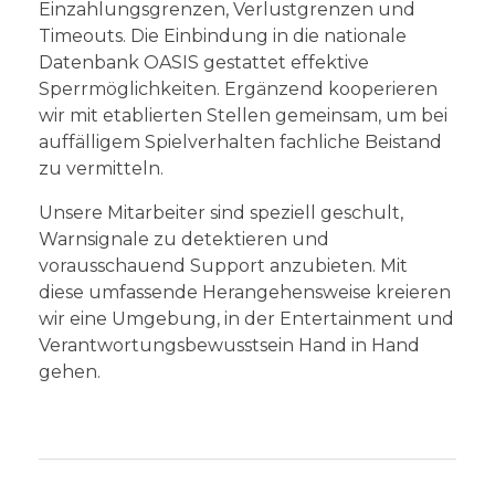
Einzahlungsgrenzen, Verlustgrenzen und
Timeouts. Die Einbindung in die nationale
Datenbank OASIS gestattet effektive
Sperrmöglichkeiten. Ergänzend kooperieren
wir mit etablierten Stellen gemeinsam, um bei
auffälligem Spielverhalten fachliche Beistand
zu vermitteln.
Unsere Mitarbeiter sind speziell geschult,
Warnsignale zu detektieren und
vorausschauend Support anzubieten. Mit
diese umfassende Herangehensweise kreieren
wir eine Umgebung, in der Entertainment und
Verantwortungsbewusstsein Hand in Hand
gehen.