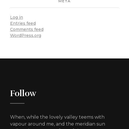
META
Log in
Entries feed
Comments feed
WordPress.org
Follow
When, while the lovely valley teems with
vapour around me, and the meridian sun