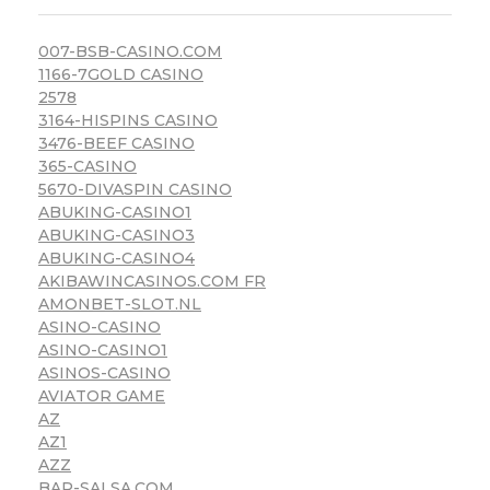
007-BSB-CASINO.COM
1166-7GOLD CASINO
2578
3164-HISPINS CASINO
3476-BEEF CASINO
365-CASINO
5670-DIVASPIN CASINO
ABUKING-CASINO1
ABUKING-CASINO3
ABUKING-CASINO4
AKIBAWINCASINOS.COM FR
AMONBET-SLOT.NL
ASINO-CASINO
ASINO-CASINO1
ASINOS-CASINO
AVIATOR GAME
AZ
AZ1
AZZ
BAR-SALSA.COM