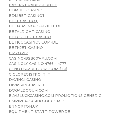
BAYERN1-RADIOCLUB.DE
BDMBET-CASINO
BDMBET-CASINO1
BEEF CASINO (1)
BEEFCASINO-OFFIZIELL.DE
BETALRIGHT-CASINO
BETCOLLECT-CASINO
BETICOCASINOS.COM-DE
BETNJET-CASINO
BIZZO.VIP
CASINO-BSB007-AU.COM
CASINOLY CASINO 4766 – 4777_
CENOTEAZULTOURS.COM (TR)
CICLOREGISTRO.IT IT
DAVINCI-CASINO
DIVASPIN-CASINO
DOGALDOGUM.COM
ELVISLUCKCASINO.COM PROMOTIONS GENERIC
EMPIREA-CASINO-DE.COM DE
ENNORTON.UK
EQUIPMENT-STATT-POWER.DE