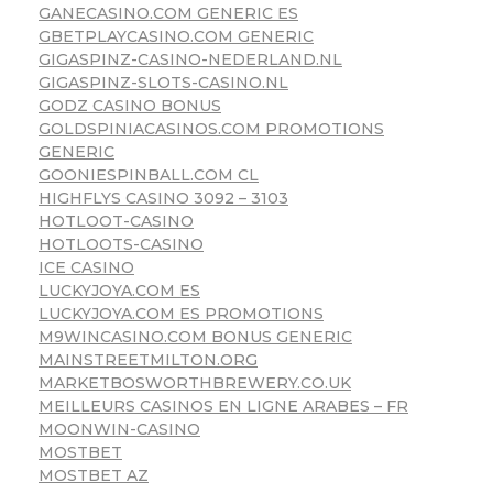
GANECASINO.COM GENERIC ES
GBETPLAYCASINO.COM GENERIC
GIGASPINZ-CASINO-NEDERLAND.NL
GIGASPINZ-SLOTS-CASINO.NL
GODZ CASINO BONUS
GOLDSPINIACASINOS.COM PROMOTIONS
GENERIC
GOONIESPINBALL.COM CL
HIGHFLYS CASINO 3092 – 3103
HOTLOOT-CASINO
HOTLOOTS-CASINO
ICE CASINO
LUCKYJOYA.COM ES
LUCKYJOYA.COM ES PROMOTIONS
M9WINCASINO.COM BONUS GENERIC
MAINSTREETMILTON.ORG
MARKETBOSWORTHBREWERY.CO.UK
MEILLEURS CASINOS EN LIGNE ARABES – FR
MOONWIN-CASINO
MOSTBET
MOSTBET AZ