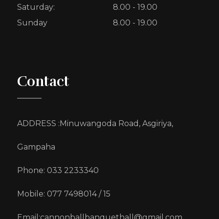
Saturday:
8.00 - 19.00
Sunday
8.00 - 19.00
Contact
ADDRESS :Minuwangoda Road, Asgiriya,
Gampaha
Phone: 033 2233340
Mobile: 077 7498014 / 15
Email:
cannonballbanquethall@gmail.com