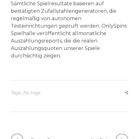
Sämtliche Spielresultate basieren auf
bestätigten Zufallszahlengeneratoren, die
regelmäßig von autonomen
Testeinrichtungen geprüft werden. OnlySpins
Spielhalle veröffentlicht allmonatliche
Auszahlungsreports, die die realen
Auszahlungsquoten unserer Spiele
durchsichtig zeigen.
Tags: No tags