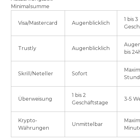
Minimalsumme
1 bis 3
Visa/Mastercard
Augenblicklich
Gesch
Augen
Trustly
Augenblicklich
bis 24
Maxim
Skrill/Neteller
Sofort
Stun
1 bis 2
Überweisung
3-5 W
Geschäftstage
Krypto-
Maxim
Unmittelbar
Währungen
Minut