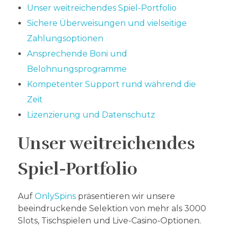
Unser weitreichendes Spiel-Portfolio
Sichere Überweisungen und vielseitige
Zahlungsoptionen
Ansprechende Boni und
Belohnungsprogramme
Kompetenter Support rund während die
Zeit
Lizenzierung und Datenschutz
Unser weitreichendes
Spiel-Portfolio
Auf
OnlySpins
präsentieren wir unsere
beeindruckende Selektion von mehr als 3000
Slots, Tischspielen und Live-Casino-Optionen.