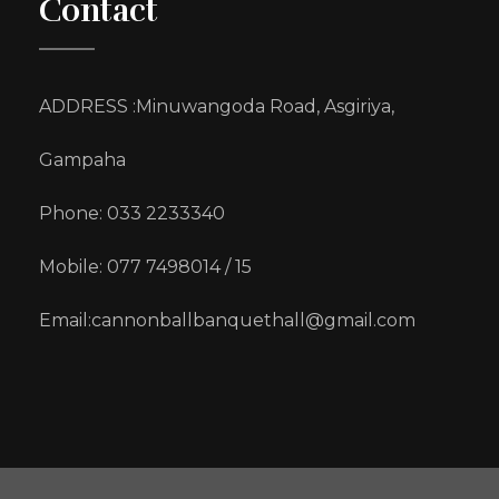
Contact
ADDRESS :Minuwangoda Road, Asgiriya,
Gampaha
Phone: 033 2233340
Mobile: 077 7498014 / 15
Email:
cannonballbanquethall@gmail.com