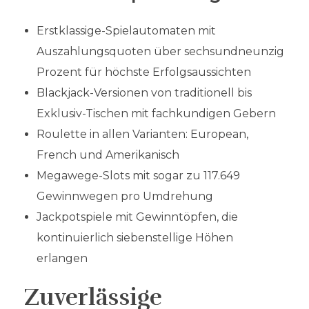
Erstklassige-Spielautomaten mit
Auszahlungsquoten über sechsundneunzig
Prozent für höchste Erfolgsaussichten
Blackjack-Versionen von traditionell bis
Exklusiv-Tischen mit fachkundigen Gebern
Roulette in allen Varianten: European,
French und Amerikanisch
Megawege-Slots mit sogar zu 117.649
Gewinnwegen pro Umdrehung
Jackpotspiele mit Gewinntöpfen, die
kontinuierlich siebenstellige Höhen
erlangen
Zuverlässige