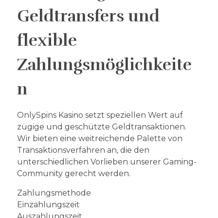
Geldtransfers und
flexible
Zahlungsmöglichkeite
n
OnlySpins Kasino setzt speziellen Wert auf
zügige und geschützte Geldtransaktionen.
Wir bieten eine weitreichende Palette von
Transaktionsverfahren an, die den
unterschiedlichen Vorlieben unserer Gaming-
Community gerecht werden.
Zahlungsmethode
Einzahlungszeit
Auszahlungszeit