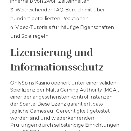
innerhalb von zwölf Zeiteinheiten
Weitreichender FAQ-Bereich mit über
hundert detaillierten Reaktionen
Video-Tutorials für häufige Eigenschaften
und Spielregeln
Lizensierung und
Informationsschutz
OnlySpins Kasino operiert unter einer validen
Spiellizenz der Malta Gaming Authority (MGA),
einer der angesehensten Kontrollinstanzen
der Sparte. Diese Lizenz garantiert, dass
jegliche Games auf Gerechtigkeit getestet
worden sind und wiederkehrenden
Prüfungen durch selbständige Einrichtungen