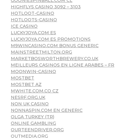
GOONIESPINBALL.COM CL
HIGHFLYS CASINO 3092 – 3103
HOTLOOT-CASINO
HOTLOOTS-CASINO
ICE CASINO
LUCKYJOYA.COM ES
LUCKYJOYA.COM ES PROMOTIONS
M9WINCASINO.COM BONUS GENERIC
MAINSTREETMILTON.ORG
MARKETBOSWORTHBREWERY.CO.UK
MEILLEURS CASINOS EN LIGNE ARABES – FR
MOONWIN-CASINO
MOSTBET
MOSTBET AZ
MWHITE.COM.CO CZ
NESRF.ORG.UK
NON UK CASINO
NONNASPIN.COM EN GENERIC
OLGA TURKEY (TR)
ONLINE GAMBLING
OURTEENDRIVER.ORG
OUTMEDIA.ORG