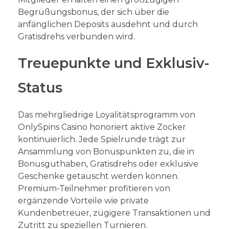
Begrüßungsbonus, der sich über die
anfänglichen Deposits ausdehnt und durch
Gratisdrehs verbunden wird.
Treuepunkte und Exklusiv-
Status
Das mehrgliedrige Loyalitätsprogramm von
OnlySpins Casino honoriert aktive Zocker
kontinuierlich. Jede Spielrunde trägt zur
Ansammlung von Bonuspunkten zu, die in
Bonusguthaben, Gratisdrehs oder exklusive
Geschenke getauscht werden können.
Premium-Teilnehmer profitieren von
ergänzende Vorteile wie private
Kundenbetreuer, zügigere Transaktionen und
Zutritt zu speziellen Turnieren.