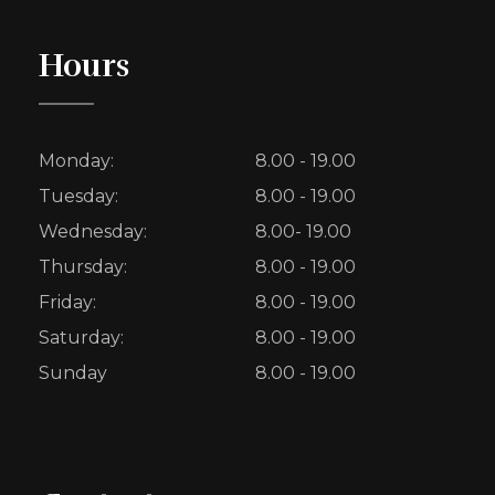
Hours
Monday:
8.00 - 19.00
Tuesday:
8.00 - 19.00
Wednesday:
8.00- 19.00
Thursday:
8.00 - 19.00
Friday:
8.00 - 19.00
Saturday:
8.00 - 19.00
Sunday
8.00 - 19.00