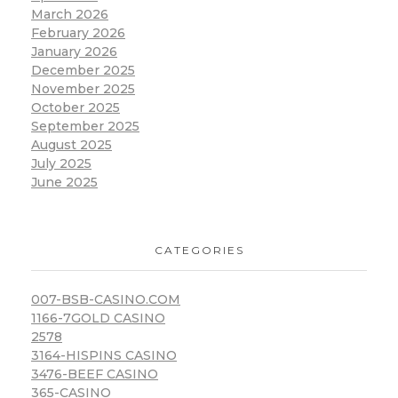
March 2026
February 2026
January 2026
December 2025
November 2025
October 2025
September 2025
August 2025
July 2025
June 2025
CATEGORIES
007-BSB-CASINO.COM
1166-7GOLD CASINO
2578
3164-HISPINS CASINO
3476-BEEF CASINO
365-CASINO